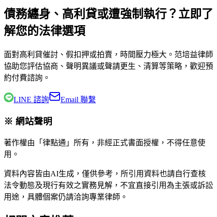
債務纏身、高利貸或遭強制執行？立即了
解您的法律選項
面對高利貸催討、假扣押或拍賣，時間壓力極大。
范培益律師
協助您評估協商、聲明異議或聲請更生、清算等策略，歡迎預
約付費諮詢。
LINE 諮詢
Email 聯繫
※ 網站聲明
著作權由「律點通」所有，非經正式書面授權，不得任意使
用。
資料內容皆由AI生成，僅供參考，所引用資料也請自行查核
法令動態及現行有效之實務見解，不宜直接引用為主張或訴訟
用途，具體個案仍請洽詢專業律師。