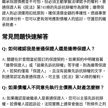
繼承保證債務並不可怕，但必須主動掌握法律賦予的權利。普
通保證人有《民法》第745條的先訴抗辯權作為屏障；連帶保
證人則必須運用扣抵原則，確保清償金額的準確性。透過專業
的法律分析，您可以更有效地應對債權人的追討，守護您的繼
承財產。
常見問題快速解答
Q:
如何確認我是普通保證人還是連帶保證人？
A:
關鍵在於查閱當初簽訂的保證契約。如果契約中明確寫著
「連帶保證人」或「拋棄先訴抗辯權」等字樣，則為連帶保證
人。若契約僅寫「保證人」，且沒有拋棄先訴抗辯權的文字，
則通常認定為普通保證人，可主張《民法》第745條的權利。
Q:
如果債權人不同意先執行主債務人財產怎麼辦？
A:
如果確認是被繼承人是普通保證人，您可以主張先訴抗辯
權。若債權人提起訴訟，法院實務上通常會做出「附條件之判