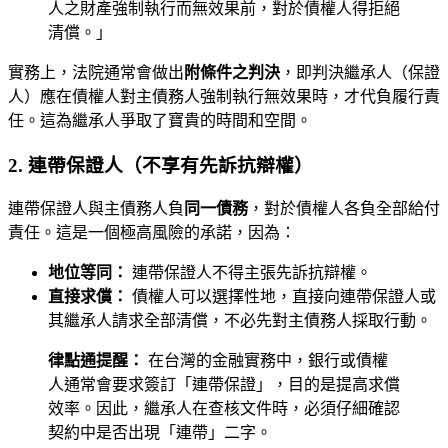
人之財產強制執行而無效果前，對於債權人得拒絕
清償。」
實務上，法院通常會做出
附條件之判決
，即判決繼承人（保證
人）應在債權人對主債務人強制執行無效果時，才代負履行責
任。這為繼承人爭取了寶貴的時間和空間。
2. 連帶保證人（不享有先訴抗辯權）
連帶保證人與主債務人負
同一債務
，對於債權人各負全部給付
責任。這是一個極高風險的承諾，因為：
地位等同：
連帶保證人不得主張先訴抗辯權。
直接求償：
債權人可以選擇性地，直接向連帶保證人或
其繼承人請求全部清償，不必先對主債務人採取行動。
律點通提醒：
在台灣的金融實務中，銀行或債權
人通常會要求簽訂「連帶保證」，目的是提高求償
效率。因此，繼承人在查核文件時，必須仔細確認
契約中是否出現「連帶」二字。