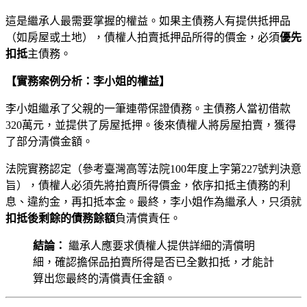
這是繼承人最需要掌握的權益。如果主債務人有提供抵押品
（如房屋或土地），債權人拍賣抵押品所得的價金，必須
優先
扣抵
主債務。
【實務案例分析：李小姐的權益】
李小姐繼承了父親的一筆連帶保證債務。主債務人當初借款
320萬元，並提供了房屋抵押。後來債權人將房屋拍賣，獲得
了部分清償金額。
法院實務認定（參考臺灣高等法院100年度上字第227號判決意
旨），債權人必須先將拍賣所得價金，依序扣抵主債務的利
息、違約金，再扣抵本金。最終，李小姐作為繼承人，只須就
扣抵後剩餘的債務餘額
負清償責任。
結論：
繼承人應要求債權人提供詳細的清償明
細，確認擔保品拍賣所得是否已全數扣抵，才能計
算出您最終的清償責任金額。