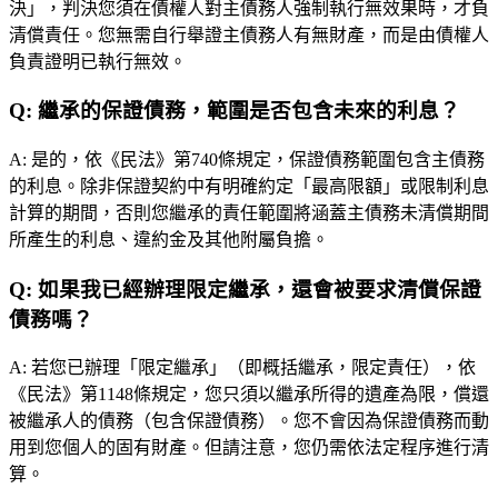
決」，判決您須在債權人對主債務人強制執行無效果時，才負
清償責任。您無需自行舉證主債務人有無財產，而是由債權人
負責證明已執行無效。
Q:
繼承的保證債務，範圍是否包含未來的利息？
A:
是的，依《民法》第740條規定，保證債務範圍包含主債務
的利息。除非保證契約中有明確約定「最高限額」或限制利息
計算的期間，否則您繼承的責任範圍將涵蓋主債務未清償期間
所產生的利息、違約金及其他附屬負擔。
Q:
如果我已經辦理限定繼承，還會被要求清償保證
債務嗎？
A:
若您已辦理「限定繼承」（即概括繼承，限定責任），依
《民法》第1148條規定，您只須以繼承所得的遺產為限，償還
被繼承人的債務（包含保證債務）。您不會因為保證債務而動
用到您個人的固有財產。但請注意，您仍需依法定程序進行清
算。