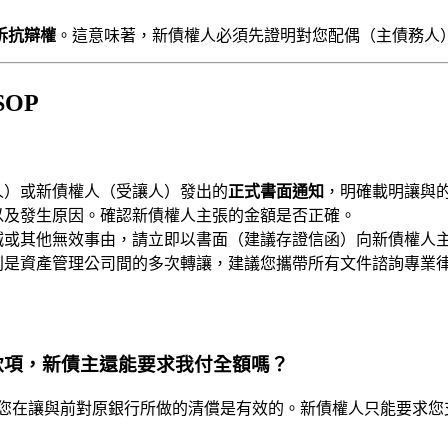
訴抗辯權
。這意味著，新債權人必須先證明對您配偶（主債務人
OP
人）或新債權人（受讓人）發出的
正式書面通知
，明確載明讓與
以及發生原因。確認新債權人主張的金額是否正確。
滅或其他無效事由，請立即以書面（建議存證信函）向新債權人
別是資產管理公司間的多次轉讓，建議您攜帶所有文件諮詢專業
款項，新債主還能要求我付全額嗎？
您在讓與前對原銀行所做的清償是有效的。新債權人只能要求您