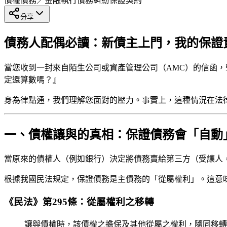
債權債務／金融執行
債務糾紛
保證契約
分享
債務人配偶必讀：新債主上門，我的保證
當您收到一封來自陌生公司或資產管理公司（AMC）的信函
定還算數嗎？』
身為律點通，我們理解您面對的壓力。事實上，這種情況在法
一、債權讓與的真相：保證債務會「自動
當原來的債權人（例如銀行）決定將債務賣給第三方（受讓人
根據我國民法規定，保證債務是主債務的「從屬權利」。這意
《民法》第295條：從屬權利之移轉
讓與債權時，該債權之擔保及其他從屬之權利，隨同移轉