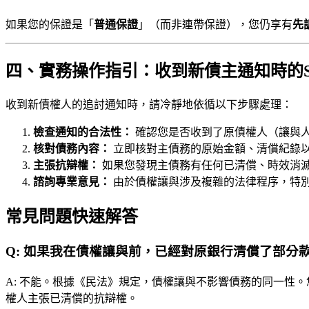
如果您的保證是「
普通保證
」（而非連帶保證），您仍享有
先
四、實務操作指引：收到新債主通知時的S
收到新債權人的追討通知時，請冷靜地依循以下步驟處理：
檢查通知的合法性：
確認您是否收到了原債權人（讓與
核對債務內容：
立即核對主債務的原始金額、清償紀錄
主張抗辯權：
如果您發現主債務有任何已清償、時效消
諮詢專業意見：
由於債權讓與涉及複雜的法律程序，特
常見問題快速解答
Q:
如果我在債權讓與前，已經對原銀行清償了部分
A:
不能。根據《民法》規定，債權讓與不影響債務的同一性。
權人主張已清償的抗辯權。