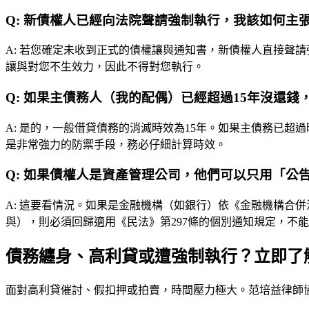
Q:
新債權人已經向法院聲請強制執行，我該如何主
A:
若您確定未收到正式的債權讓與通知書，新債權人直接聲請
讓與對您不生效力，因此不得對您執行。
Q:
如果主債務人（我的配偶）已經超過15年沒還錢
A:
是的，一般借貸債務的消滅時效為15年。如果主債務已超過
是非常強力的防禦手段，務必仔細計算時效。
Q:
如果債權人是資產管理公司，他們可以只用「公
A:
這要看情況。如果是金融機構（如銀行）依《金融機構合併
與），則必須回歸適用《民法》第297條的個別通知規定，不
債務纏身、高利貸或遭強制執行？立即了
面對高利貸催討、假扣押或拍賣，時間壓力極大。
范培益律師