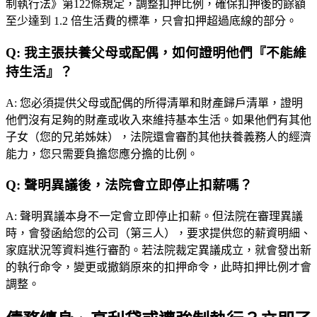
制執行法》第122條規定，調整扣押比例，確保扣押後的餘額
至少達到 1.2 倍生活費的標準，只會扣押超過底線的部分。
Q:
我主張扶養父母或配偶，如何證明他們『不能維
持生活』？
A:
您必須提供父母或配偶的所得清單和財產歸戶清單，證明
他們沒有足夠的財產或收入來維持基本生活。如果他們有其他
子女（您的兄弟姊妹），法院還會審酌其他扶養義務人的經濟
能力，您只需要負擔您應分擔的比例。
Q:
聲明異議後，法院會立即停止扣薪嗎？
A:
聲明異議本身不一定會立即停止扣薪。但法院在審理異議
時，會發函給您的公司（第三人），要求提供您的薪資明細、
家庭狀況等資料進行審酌。若法院裁定異議成立，就會發出新
的執行命令，變更或撤銷原來的扣押命令，此時扣押比例才會
調整。