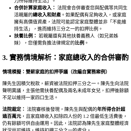
力所得維持生活」。
合併計算家庭收入：
法院會合併審查您與配偶等共同生
活親屬的
總收入和財產
。如果配偶有足夠收入，或家庭
擁有高價值資產，法院可能認定家庭整體並非「不能維
持生活」，進而維持三分之一的扣押比例。
扶養比例：
若親屬還有其他扶養義務人（如兄弟姊
妹），您僅需負擔法律規定的
比例
。
3. 實務情境解析：家庭總收入的合併審酌
情境模擬：雙薪家庭的扣押爭議（改編自實務案例）
陳先生因積欠稅款，薪資被法院扣押三分之一。陳先生向法院
聲明異議，主張他需扶養配偶及兩名未成年女兒，扣押後餘額
不足以維持一家四口生活。
法院裁定：
法院審核後發現，陳先生與配偶的
年所得合計超
過百萬元
，且家庭總收入扣除四人份的 1.2 倍最低生活費後，
仍有餘額可供自由運用。因此，法院認為陳先生家庭整體經濟
狀況尚可維持，維持扣押三分之一的處分。