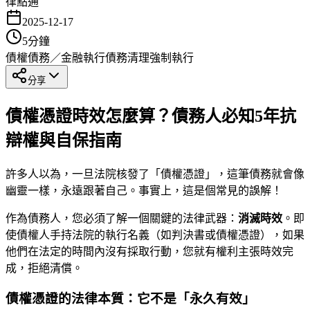
律點通
2025-12-17
5
分鐘
債權債務／金融執行
債務清理
強制執行
分享
債權憑證時效怎麼算？債務人必知5年抗
辯權與自保指南
許多人以為，一旦法院核發了「債權憑證」，這筆債務就會像
幽靈一樣，永遠跟著自己。事實上，這是個常見的誤解！
作為債務人，您必須了解一個關鍵的法律武器：
消滅時效
。即
使債權人手持法院的執行名義（如判決書或債權憑證），如果
他們在法定的時間內沒有採取行動，您就有權利主張時效完
成，拒絕清償。
債權憑證的法律本質：它不是「永久有效」