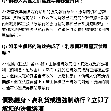
Q:
債務人異議之訴需要準備哪些資料？
A:
您需要準備法院寄給您的強制執行命令、原有的債權憑證
副本（如果有的話），以及證明時效已完成的計算依據。訴狀
內容應明確主張「原執行名義所載請求權已罹於消滅時效」，
並請求法院撤銷強制執行程序。建議在收到執行通知後10日內
準備提訴。
Q:
如果主債務的時效完成了，利息債務還需要償還
嗎？
A:
根據《民法》第146條，主債權時效完成，其效力及於從權
利（如利息、違約金）。然而，對於在時效完成前已經獨立發
生，但尚未罹於其各自時效的「遲延利息」，債務人仍有清償
義務。但在法院實務上，若主債權已因時效而消滅，後續的利
息通常也無法再被請求執行。
債務纏身、高利貸或遭強制執行？立即了
解您的法律選項