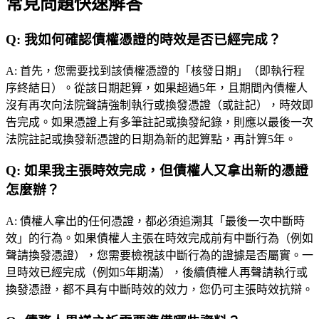
常見問題快速解答
Q:
我如何確認債權憑證的時效是否已經完成？
A:
首先，您需要找到該債權憑證的「核發日期」（即執行程
序終結日）。從該日期起算，如果超過5年，且期間內債權人
沒有再次向法院聲請強制執行或換發憑證（或註記），時效即
告完成。如果憑證上有多筆註記或換發紀錄，則應以最後一次
法院註記或換發新憑證的日期為新的起算點，再計算5年。
Q:
如果我主張時效完成，但債權人又拿出新的憑證
怎麼辦？
A:
債權人拿出的任何憑證，都必須追溯其「最後一次中斷時
效」的行為。如果債權人主張在時效完成前有中斷行為（例如
聲請換發憑證），您需要檢視該中斷行為的證據是否屬實。一
旦時效已經完成（例如5年期滿），後續債權人再聲請執行或
換發憑證，都不具有中斷時效的效力，您仍可主張時效抗辯。