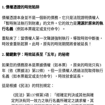
1. 債權憑證的時效陷阱
債權憑證本身並不是一個新的債務，它只是法院證明債權人
「暫時無法執行到財產」的文件。它的效力是
溯源於原來的執
行名義
（例如本票裁定或支付命令）。
重點來了：當債權人第一次聲請強制執行，導致時效中斷後，
時效會重新起算。此時，原有的時效期間將會被延長！
2. 關鍵數字：時效延長至「五年」的秘密
如果您的債務原本是票據債權（如本票），原來的時效只有3
年（依《票據法》第22條）。但一旦債權人透過法院取得執行
名義（如本票裁定或支付命令），時效就會延長。
這是根據《民法》的特別規定：
《民法》第137條第3項：「經確定判決或其他與確
定判決有同一效力之執行名義所確定之請求權，其