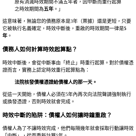
原有消滅時效期間不滿五年者，因中斷而重行起算
之時效期間為
五年
。」
這意味著，無論您的債務原本是3年（票據）還是更短，只要
它被執行名義確定，時效中斷後，重啟的時效期間一律是
5
年
。
債務人如何計算時效起算點？
時效中斷後，會從中斷事由「終止」時重行起算。對於債權憑
證而言，實務上認定時效重行起算點為：
法院核發債權憑證給債權人的那一天。
從這一天開始，債權人必須在5年內再次向法院聲請強制執行
或換發憑證，否則時效就會完成。
時效中斷的陷阱：債權人如何讓時鐘重啟？
債權人為了不讓時效完成，他們每隔幾年就會採取行動讓時效
「中斷」，從而重新計算5年。