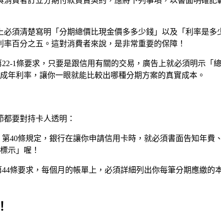
者與消費者訂立分期付款買賣契約，應將下列事項，以書面明確記載
上必須清楚寫明「分期總價比現金價多多少錢」以及「利率是多
利率百分之五。這對消費者來說，是非常重要的保障！
22-1條要求，只要是跟信用有關的交易，廣告上就必須明示「
成年利率，讓你一眼就能比較出哪種分期方案的真實成本。
節都要對持卡人透明：
第40條規定，銀行在讓你申請信用卡時，就必須書面告知年費
標示」喔！
44條要求，每個月的帳單上，必須詳細列出你每筆分期應繳的
！