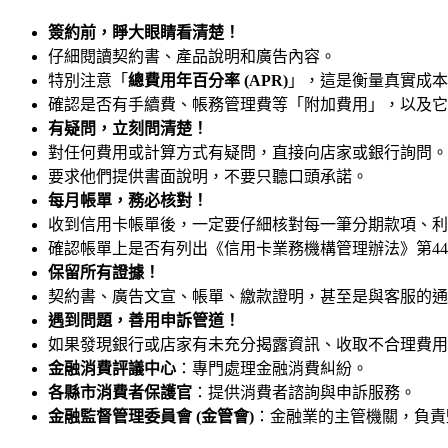
簽約前，睜大眼睛看清楚！
仔細閱讀契約書、產品說明和廣告內容。
特別注意「
總費用年百分率 (APR)
」，這是衡量真實成本
確認是否有手續費、帳務管理費等「附加費用」，以及它
有疑問，立刻問清楚！
對任何費用或計算方式有疑問，直接向店家或銀行詢問。
要求他們提供書面說明，不要只聽口頭承諾。
每月帳單，務必核對！
收到信用卡帳單後，一定要仔細核對每一筆分期款項、利
確認帳單上是否有列出《信用卡業務機構管理辦法》第4
保留所有證據！
契約書、廣告文宣、帳單、繳款證明，甚至是與客服的通
遇到問題，善用申訴管道！
如果發現銀行或店家有未充分揭露資訊、收取不合理費用
金融消費評議中心
：專門處理金融消費糾紛。
各縣市消費者保護官
：提供消費者諮詢與申訴服務。
金融監督管理委員會 (金管會)
：金融業的主管機關，負責