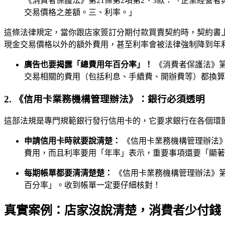
《消費者保護法》第21條第2項第2、3款：「企業經營
交易價格之差額。三、利率。」
這條法律規定，當你跟店家簽訂分期付款買賣契約時，契約書
現金交易價格以外的額外費用，甚至利率會被法律強制降到年
廣告也要揭露「總費用年百分率」！
《消費者保護法》第
交易相關的費用（包括利息、手續費、開辦費等）都換算
2. 《信用卡業務機構管理辦法》：銀行必須透明
這部法規是專門規範銀行發行信用卡的，它要求銀行在各個環
申請信用卡時就要說清楚：
《信用卡業務機構管理辦法》
費用，而且利率要用「年率」表示，重要事項還要「顯著
每期帳單都要清清楚楚：
《信用卡業務機構管理辦法》第
百分率」。收到帳單一定要仔細核對！
真實案例：店家沒說清楚，消費者少付錢