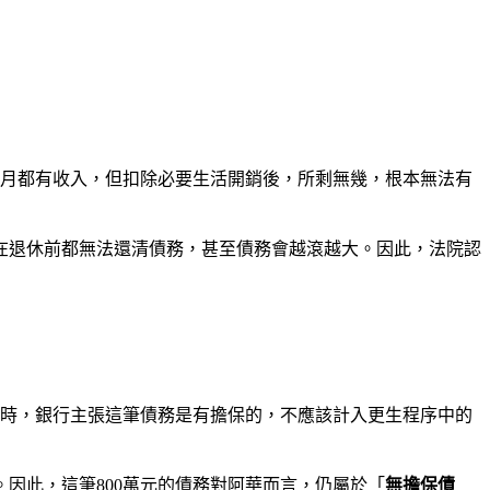
每月都有收入，但扣除必要生活開銷後，所剩無幾，根本無法有
在退休前都無法還清債務，甚至債務會越滾越大。因此，法院認
生時，銀行主張這筆債務是有擔保的，不應該計入更生程序中的
。因此，這筆800萬元的債務對阿華而言，仍屬於「
無擔保債