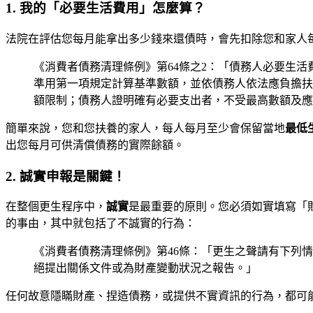
1. 我的「必要生活費用」怎麼算？
法院在評估您每月能拿出多少錢來還債時，會先扣除您和家人
《消費者債務清理條例》第64條之2：「債務人必要生
準用第一項規定計算基準數額，並依債務人依法應負擔扶
額限制；債務人證明確有必要支出者，不受最高數額及應
簡單來說，您和您扶養的家人，每人每月至少會保留當地
最低生
出您每月可供清償債務的實際餘額。
2. 誠實申報是關鍵！
在整個更生程序中，
誠實
是最重要的原則。您必須如實填寫「
的事由，其中就包括了不誠實的行為：
《消費者債務清理條例》第46條：「更生之聲請有下列
絕提出關係文件或為財產變動狀況之報告。」
任何故意隱瞞財產、捏造債務，或提供不實資訊的行為，都可