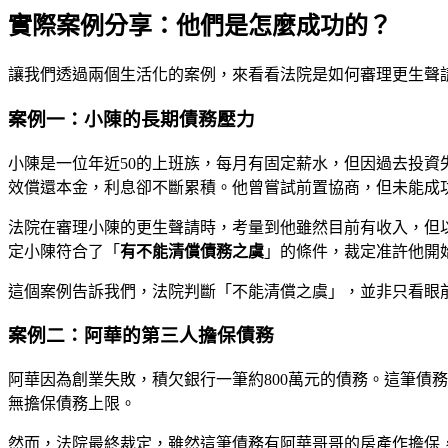
實際案例分享：他們是怎麼成功的？
讓我們透過兩個生活化的案例，來看看法院是如何審理更生聲
案例一：小陳的長期債務壓力
小陳是一位年近50的上班族，每月有固定薪水，但因過去投資
效償還本金，利息卻不斷累積。他曾嘗試前置協商，但未能成
法院在審理小陳的更生聲請時，考量到他雖然目前有收入，但
定小陳符合了「
有不能清償債務之虞
」的條件，裁定准許他開
這個案例告訴我們，法院判斷「不能清償之虞」，並非只看眼
案例二：阿華的第三人擔保債務
阿華因為創業失敗，積欠銀行一筆約800萬元的債務。這筆債
無擔保債務上限。
然而，法院最終裁定，雖然這筆債務有阿華哥哥的房產作擔保