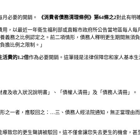
每月必要的開銷。
《消費者債務清理條例》第64條之2
對此有明
活費用，以最近一年衛生福利部或直轄市政府所公告當地區每人每
養義務之比例認定之。前二項情形，債務人釋明更生期間無須負
負擔比例之限制。」
活費的1.2倍
作為必要開銷。這筆錢是法律保障您和家人基本生
財產及收入狀況說明書」、「債權人清冊」及「債務人清冊」。
情形之一者，應駁回之：…三、債務人經法院通知，無正當理由
能導致您的更生聲請被駁回。這不僅會讓您失去更生的機會，甚