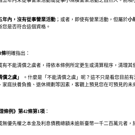
指五年內未從事營業活動或從事小規模營業活動之自然人。前項
五年內，沒有從事營業活動
；或者，即使有營業活動，但屬於
小
斷您是否符合這個資格。
3條
明確指出：
或有不能清償之虞者，得依本條例所定更生或清算程序，清理其
清償之虞」
。什麼是「不能清償之虞」呢？這不只是看您目前有
、家庭扶養負擔、退休規劃等因素，客觀上預見您在可預見的未
理條例》第42條第1項
：
保或無優先權之本金及利息債務總額未逾新臺幣一千二百萬元者，