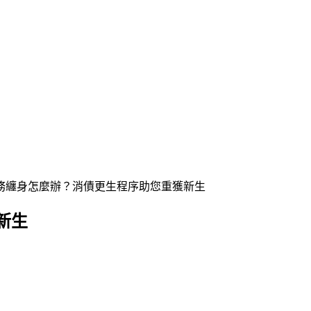
務纏身怎麼辦？消債更生程序助您重獲新生
新生