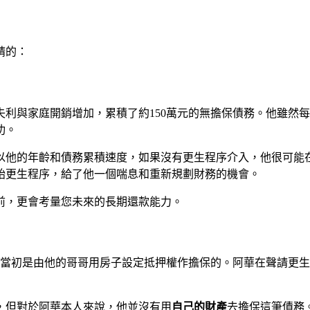
請的：
失利與家庭開銷增加，累積了約150萬元的無擔保債務。他雖然
功。
以他的年齡和債務累積速度，如果沒有更生程序介入，他很可能
始更生程序，給了他一個喘息和重新規劃財務的機會。
前，更會考量您未來的長期還款能力。
務當初是由他的哥哥用房子設定抵押權作擔保的。阿華在聲請更
，但對於阿華本人來說，他並沒有用
自己的財產
去擔保這筆債務