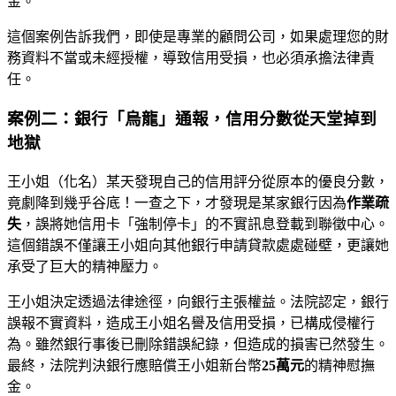
金。
這個案例告訴我們，即使是專業的顧問公司，如果處理您的財
務資料不當或未經授權，導致信用受損，也必須承擔法律責
任。
案例二：銀行「烏龍」通報，信用分數從天堂掉到
地獄
王小姐（化名）某天發現自己的信用評分從原本的優良分數，
竟劇降到幾乎谷底！一查之下，才發現是某家銀行因為
作業疏
失
，誤將她信用卡「強制停卡」的不實訊息登載到聯徵中心。
這個錯誤不僅讓王小姐向其他銀行申請貸款處處碰壁，更讓她
承受了巨大的精神壓力。
王小姐決定透過法律途徑，向銀行主張權益。法院認定，銀行
誤報不實資料，造成王小姐名譽及信用受損，已構成侵權行
為。雖然銀行事後已刪除錯誤紀錄，但造成的損害已然發生。
最終，法院判決銀行應賠償王小姐新台幣
25萬元
的精神慰撫
金。