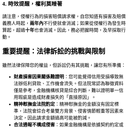
4. 時效提醒，權利莫睡著
請注意，侵權行為的損害賠償請求權，自您知道有損害及賠償
義務人時起，
兩年內
不行使就會消滅；如果從侵權行為發生時
算起，超過
十年
也會消滅。因此，務必把握時間，及早採取行
動。
重要提醒：法律訴訟的挑戰與限制
雖然法律保障您的權益，但訴訟仍有其挑戰，讓您有所準備：
財產損害因果關係難證明
：您可能覺得信用受損導致無
法辦低利貸款、工作機會流失。但法院常認為聯徵資料
僅是參考，金融機構核貸是綜合判斷，難以證明單一信
用瑕疵是造成財產損失的「直接原因」。
精神慰撫金法院酌定
：精神慰撫金的金額沒有固定標
準，法院會綜合考量雙方背景、侵害情節輕重等因素來
決定，因此請求金額過高可能被酌減。
合法通報不構成侵害
：如果金融機構是依據契約約定或