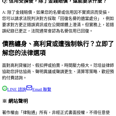
Q:
信用受損後，除了金錢賠償，還能要求什麼？
A:
除了金錢賠償，如果您的名譽或信用因不實資訊而受損，
您可以請求法院判決對方採取「回復名譽的適當處分」，例如
要求對方更正錯誤資訊或在公開媒體上澄清。但實務上，若錯
誤紀錄已更正，法院通常會認為名譽信用已回復。
債務纏身、高利貸或遭強制執行？立即了
解您的法律選項
面對高利貸催討、假扣押或拍賣，時間壓力極大。
范培益律師
協助您評估協商、聲明異議或聲請更生、清算等策略，歡迎預
約付費諮詢。
LINE 諮詢
Email 聯繫
※ 網站聲明
著作權由「律點通」所有，非經正式書面授權，不得任意使