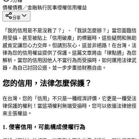
5
分鐘
債權債務／金融執行
民事侵權
信用權益
分享
「我的信用是不是沒救了？」、「我該怎麼辦？」當您面臨信
用受損，甚至被貼上「信用破產」的標籤時，這些疑問和無助
感肯定讓您心力交瘁。但請別灰心，這並非絕路！在台灣，法
律為您的信用權益提供了保護。這篇文章將由「律點通」為您
解析，當您的信用因他人不當行為而受損時，如何運用法律武
器，為自己討回公道，並一步步重拾財務自由。
您的信用，法律怎麼保護？
在台灣，您的「信用」不只是一種經濟評價，它更是一種受法
律保護的權利！當這項權利無端受損時，您可以依循法律途徑
來主張權益。
1. 侵害信用，可能構成侵權行為