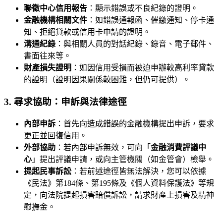
聯徵中心信用報告
：顯示錯誤或不良紀錄的證明。
金融機構相關文件
：如錯誤通報函、催繳通知、停卡通
知、拒絕貸款或信用卡申請的證明。
溝通紀錄
：與相關人員的對話紀錄、錄音、電子郵件、
書面往來等。
財產損失證明
：如因信用受損而被迫申辦較高利率貸款
的證明（證明因果關係較困難，但仍可提供）。
3. 尋求協助：申訴與法律途徑
內部申訴
：首先向造成錯誤的金融機構提出申訴，要求
更正並回復信用。
外部協助
：若內部申訴無效，可向「
金融消費評議中
心
」提出評議申請，或向主管機關（如金管會）檢舉。
提起民事訴訟
：若前述途徑皆無法解決，您可以依據
《民法》第184條、第195條及《個人資料保護法》等規
定，向法院提起損害賠償訴訟，請求財產上損害及精神
慰撫金。