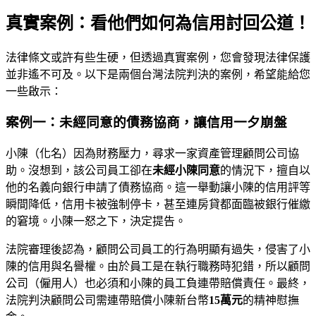
真實案例：看他們如何為信用討回公道！
法律條文或許有些生硬，但透過真實案例，您會發現法律保護
並非遙不可及。以下是兩個台灣法院判決的案例，希望能給您
一些啟示：
案例一：未經同意的債務協商，讓信用一夕崩盤
小陳（化名）因為財務壓力，尋求一家資產管理顧問公司協
助。沒想到，該公司員工卻在
未經小陳同意
的情況下，擅自以
他的名義向銀行申請了債務協商。這一舉動讓小陳的信用評等
瞬間降低，信用卡被強制停卡，甚至連房貸都面臨被銀行催繳
的窘境。小陳一怒之下，決定提告。
法院審理後認為，顧問公司員工的行為明顯有過失，侵害了小
陳的信用與名譽權。由於員工是在執行職務時犯錯，所以顧問
公司（僱用人）也必須和小陳的員工負連帶賠償責任。最終，
法院判決顧問公司需連帶賠償小陳新台幣
15萬元
的精神慰撫