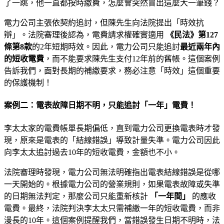
了一跳，他一直都按時繳費，怎麼會突然冒出這麼大一筆錢？
電力公司主張依契約追討，但陳先生向法院提出「時效抗
辯」。法院審理後認為，電費請求權確實適用
《民法》第127
條第8款
的2年短期時效。因此，電力公司只能追討
最近兩年內
的短收電費
，而不能要求陳先生支付12年前的舊帳。這個案例
告訴我們，面對長期的補繳要求，務必注意「時效」這個重要
的保護機制！
案例二：電表故障日期不明，只能追討「一年」電費！
李太太家的電費帳單長期偏低，直到電力公司更換電表時才發
現，原來是電表的「結線錯誤」導致計量失準。電力公司因此
向李太太追討過去10年的短收電費，金額也不小。
法院審理時發現，電力公司無法明確指出電表結線錯誤是從哪
一天開始的。根據電力公司的營業規則，如果電表故障或失準
的日期無法判定，那麼公司只能重新核計
「一年間」
的應收
電費。最終，法院判決李太太只需補繳一年的短收電費，而非
漫長的10年。這個案例提醒我們，當錯誤發生日期不明時，法