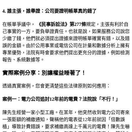
4. 誰主張，誰舉證：公司要證明帳單真的錯了
在帳單爭議中，
《民事訴訟法》第277條
規定，主張有利於自
己事實的一方，要負舉證責任。也就是說，如果服務公司說您
少繳了錢，他們就必須提出證據來證明帳單確實有錯，以及錯
誤的金額。由於公用事業或電信公司在計量和數據分析上擁有
專業優勢，法院有時會要求他們提出更充分的證據，例如檢測
報告、系統數據等。
實際案例分享：別讓權益睡著了！
透過真實案例，您會更清楚這些法律原則如何應用：
案例一：電力公司追討12年前的電費？法院說「不行！」
陳先生經營一家小型工廠。在某年，他突然收到電力公司寄來
一張鉅額的補繳通知，聲稱他的電表從12年前就因「倍數誤
植」導致計費錯誤，要求補繳高達上千萬元的電費！陳先生嚇