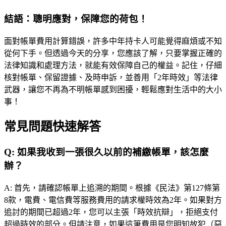
結語：聰明應對，保障您的荷包！
面對帳單費用計算錯誤，許多中年持卡人可能覺得麻煩或不知
從何下手。但透過今天的分享，您應該了解，只要掌握正確的
法律知識和處理方法，就能有效保障自己的權益。記住，仔細
核對帳單、保留證據、及時申訴，並善用「2年時效」等法律
武器，讓您不再為不明帳單感到困擾，輕鬆應對生活中的大小
事！
常見問題快速解答
Q:
如果我收到一張很久以前的補繳帳單，該怎麼
辦？
A:
首先，請確認帳單上追溯的期間。根據《民法》第127條第
8款，電費、電信費等服務費用的請求權時效為2年。如果對方
追討的期間已超過2年，您可以主張「時效抗辯」，拒絕支付
超過時效的部分。但請注意，如果這筆費用是您明知故犯（惡