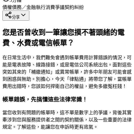
5
分鐘
債權債務／金融執行
消費爭議
契約糾紛
分享
您是否曾收到一筆讓您摸不著頭緒的電
費、水費或電信帳單？
在日常生活中，我們難免會遇到帳單費用計算錯誤的情況，可
能是電表故障、線路接錯，或是電信公司系統出包。面對這些
突如其來的「補繳通知」或異常帳單，許多中年朋友可能會感
到困惑與無助。別擔心，今天「律點通」將帶您了解，當帳單
費用出錯時，您該如何捍衛自己的權益，避免多繳冤枉錢！
帳單錯誤，先搞懂這些法律常識！
當您收到有問題的帳單時，這不單是數字上的爭議，背後其實
牽涉到您與服務提供者之間的契約關係，以及一些重要的法律
規定。了解這些，能讓您在申訴時更有底氣。