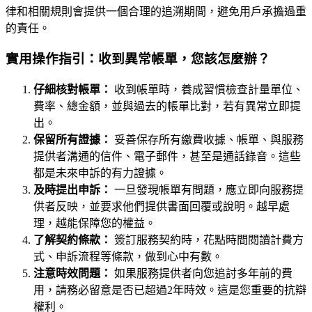
律和相關規則會提供一個合理的追溯期間，避免用戶承擔過重
的責任。
實用操作指引：收到異常帳單，您該怎麼辦？
仔細核對帳單：
收到帳單時，養成習慣檢查計量單位、
費率、總金額，並與過去的帳單比對，若有異常立即提
出。
保留所有證據：
妥善保存所有繳費收據、帳單、與服務
提供者溝通的信件、電子郵件，甚至是通話錄音。這些
都是未來申訴的有力證據。
及時提出申訴：
一旦發現帳單有問題，應立即向服務提
供者反映，並要求他們提供書面回覆或說明。越早處
理，越能保障您的權益。
了解契約條款：
簽訂服務契約時，花點時間閱讀計費方
式、申訴流程等條款，做到心中有數。
注意時效問題：
如果服務提供者向您追討多年前的費
用，請務必留意是否已超過2年時效。這是您重要的抗辯
權利。