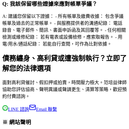
Q:
我該保留哪些證據來應對帳單爭議？
A:
建議您保留以下證據： - 所有帳單及繳費收據： 包含爭議
帳單及過去的正常帳單。 - 與服務提供者的溝通紀錄： 電話
錄音、電子郵件、簡訊、書面申訴函及其回覆等。 - 任何相關
檢測或維修紀錄： 若有電表或設備檢修，應索取報告。 - 用
電/用水/通話紀錄： 若能自行查閱，可作為比對依據。
債務纏身、高利貸或遭強制執行？立即了
解您的法律選項
面對高利貸催討、假扣押或拍賣，時間壓力極大。
范培益律師
協助您評估協商、聲明異議或聲請更生、清算等策略，歡迎預
約付費諮詢。
LINE 諮詢
Email 聯繫
※ 網站聲明