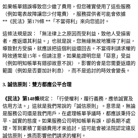
如果帳單錯誤導致您少繳了費用，但您確實使用了這些服務
（例如電表故障讓您少付電費），服務提供者可能會依據
**《民法》第179條 **「不當得利」來向您追討。
這條法規是說：「無法律上之原因而受利益，致他人受損害
者，應返還其利益。」也就是說，您無緣無故地獲得了利益，
導致對方受損，就應該把這個利益還回去。不當得利請求權的
時效通常是15年。但請注意，如果能證明您是「惡意」受益
（例如明知帳單有錯卻故意不說），影響的會是您需要返還的
範圍（例如是否要加計利息），而不是追討的時效會變長。
3. 誠信原則：雙方都應公平合理
《民法》第148條
規定：「行使權利，履行義務，應依誠實及
信用方法。」這就是我們常說的「誠信原則」。意思是，無論
是服務公司還是我們用戶，在處理帳單爭議時，都應該秉持公
平、誠實的態度。如果服務公司明知帳單有誤，卻長期不處
理，等到累積了鉅額費用才來追討，這可能會被法院認定違反
誠信原則，進而影響他們請求的權利。