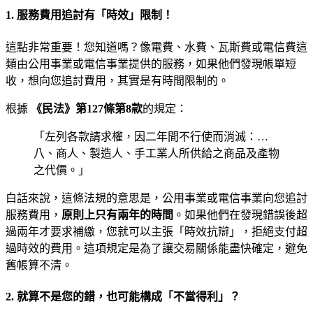
1. 服務費用追討有「時效」限制！
這點非常重要！您知道嗎？像電費、水費、瓦斯費或電信費這
類由公用事業或電信事業提供的服務，如果他們發現帳單短
收，想向您追討費用，其實是有時間限制的。
根據
《民法》第127條第8款
的規定：
「左列各款請求權，因二年間不行使而消滅：…
八、商人、製造人、手工業人所供給之商品及產物
之代價。」
白話來說，這條法規的意思是，公用事業或電信事業向您追討
服務費用，
原則上只有兩年的時間
。如果他們在發現錯誤後超
過兩年才要求補繳，您就可以主張「時效抗辯」，拒絕支付超
過時效的費用。這項規定是為了讓交易關係能盡快確定，避免
舊帳算不清。
2. 就算不是您的錯，也可能構成「不當得利」？