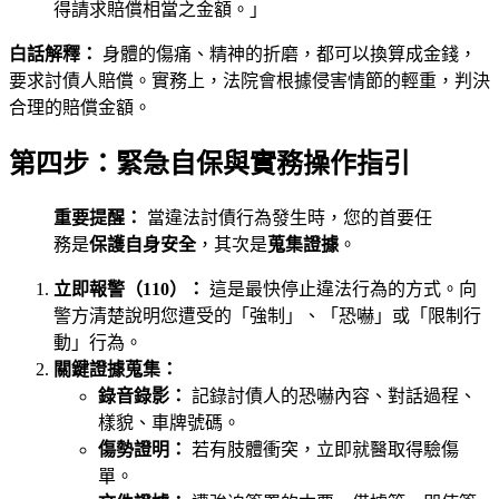
得請求賠償相當之金額。」
白話解釋：
身體的傷痛、精神的折磨，都可以換算成金錢，
要求討債人賠償。實務上，法院會根據侵害情節的輕重，判決
合理的賠償金額。
第四步：緊急自保與實務操作指引
重要提醒：
當違法討債行為發生時，您的首要任
務是
保護自身安全
，其次是
蒐集證據
。
立即報警（110）：
這是最快停止違法行為的方式。向
警方清楚說明您遭受的「強制」、「恐嚇」或「限制行
動」行為。
關鍵證據蒐集：
錄音錄影：
記錄討債人的恐嚇內容、對話過程、
樣貌、車牌號碼。
傷勢證明：
若有肢體衝突，立即就醫取得驗傷
單。