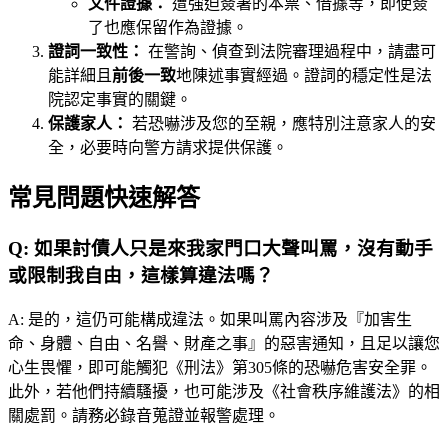
文件證據：
遭強迫簽署的本票、借據等，即使簽
了也應保留作為證據。
證詞一致性：
在警詢、偵查到法院審理過程中，請盡可
能詳細且
前後一致
地陳述事實經過。證詞的穩定性是法
院認定事實的關鍵。
保護家人：
若恐嚇涉及您的至親，應特別注意家人的安
全，必要時向警方請求提供保護。
常見問題快速解答
Q:
如果討債人只是來我家門口大聲叫罵，沒有動手
或限制我自由，這樣算違法嗎？
A:
是的，這仍可能構成違法。如果叫罵內容涉及『加害生
命、身體、自由、名譽、財產之事』的惡害通知，且足以讓您
心生畏懼，即可能觸犯《刑法》第305條的恐嚇危害安全罪。
此外，若他們持續騷擾，也可能涉及《社會秩序維護法》的相
關處罰。請務必錄音蒐證並報警處理。