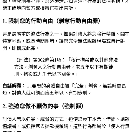
線，構成刑事犯罪。您必須清楚知道這些行為的法律名稱，才
能正確地向警方或檢察官提出告訴。
1. 限制您的行動自由（剝奪行動自由罪）
這是最嚴重的違法行為之一。如果討債人將您強行帶離、關在
特定地點，或長時間圍堵，讓您完全無法脫離現場或自行離
開，即構成此罪。
《刑法》第302條第1項：「私行拘禁或以其他非法
方法，剝奪人之行動自由者，處五年以下有期徒
刑、拘役或九千元以下罰金。」
白話解釋：
只要您的身體自由被「完全」剝奪，無論時間長
短，討債人就可能面臨五年以下有期徒刑。
2. 強迫您做不願做的事（強制罪）
討債人若以強暴、威脅的方式，迫使您簽下本票、借據、還款
協議書，或強押您去提款機領錢，這些行為都屬於「使人行無