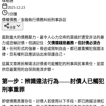
律點通
2025-12-23
5
分鐘
債權債務／金融執行
債務糾紛
刑事訴訟
分享
面對龐大的債務壓力，最令人心力交瘁的莫過於遭受非法的暴
力或恐嚇討債。但請記住：
欠債還錢是義務，但討債必須合
法
。任何形式的強暴、脅迫或限制自由，都已嚴重觸犯我國法
律，您有權利且應該站出來保護自己。
這篇文章將拆解違法討債者可能觸犯的刑事與民事責任，並提
供您最實用的自保與救濟步驟。
第一步：辨識違法行為——討債人已觸犯
刑事重罪
即使債務真實存在，討債人若使用以下手段，即已跨越法律紅