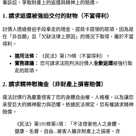
事訴訟，爭取財產上的返還與精神上的賠償。
1. 請求返還被強迫交付的財物（不當得利）
討債人透過脅迫手段拿走的現金、提款卡提領的款項，因為是
在「非自願」且「欠缺法律上原因」的情況下取得，屬於不當
得利。
適用法條：
《民法》第179條（不當得利）。
實務建議：
您可請求法院判決討債人
全數返還
被強行取
走的款項。
2. 請求精神慰撫金（非財產上損害賠償）
違法討債行為嚴重侵害了您的身體自由權、人格權，以及讓您
承受巨大的精神壓力與恐懼。依據民法規定，您有權請求精神
賠償。
《民法》第195條第1項：「不法侵害他人之身體、
健康、名譽、自由...被害人雖非財產上之損害，亦