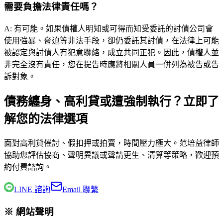
需要負擔法律責任嗎？
A:
有可能。如果債權人明知或可得而知受委託的討債公司會
使用強暴、脅迫等非法手段，卻仍委託其討債，在法律上可能
被認定與討債人有犯意聯絡，成立共同正犯。因此，債權人並
非完全沒有責任，您在提告時應將相關人員一併列為被告或告
訴對象。
債務纏身、高利貸或遭強制執行？立即了
解您的法律選項
面對高利貸催討、假扣押或拍賣，時間壓力極大。
范培益律師
協助您評估協商、聲明異議或聲請更生、清算等策略，歡迎預
約付費諮詢。
LINE 諮詢
Email 聯繫
※ 網站聲明