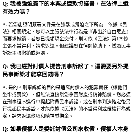
Q:
我被強迫簽下的本票或還款協議書，在法律上還
有效力嗎？
A:
若您能證明簽署文件是在強暴或脅迫之下所為，依據《民
法》相關規定，您可以主張該法律行為是『非出於自由意志』
而要求撤銷。若您已提領現金交付，則可依《民法》第179條
主張不當得利，請求返還。但建議您在律師協助下，透過民事
訴訟主張撤銷或返還。
Q:
我已經對討債人提告刑事訴訟了，還需要另外提
民事訴訟才能拿回錢嗎？
A:
是的。刑事訴訟的目的是追究討債人的犯罪責任（讓他們
坐牢或罰款），但無法直接幫您拿回財產或精神賠償。您必須
在刑事程序進行中提起附帶民事訴訟，或在刑事判決確定後另
行提起民事訴訟，才能依據《民法》的不當得利或侵權行為規
定，請求返還款項和精神慰撫金。
Q:
如果債權人是委託討債公司來收債，債權人本身