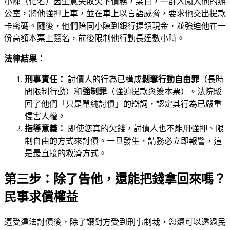
小陳（化名）因生意失敗欠下債務，某日，一群人闖入他的辦
公室，將他強押上車，並在車上以言語威脅，要求他交出提款
卡密碼。隨後，他們陪同小陳到銀行提領現金，並強迫他在一
份高額本票上簽名，前後限制他行動長達數小時。
法律結果：
刑事責任：
討債人的行為已構成
剝奪行動自由罪
（長時
間限制行動）和
強制罪
（強迫提款與簽本票）。法院駁
回了他們「只是單純討債」的辯詞，認定其行為已嚴重
侵害人權。
指導意義：
即使您真的欠錢，討債人也不能用強押、限
制自由的方式來討債。一旦發生，請務必立即報警，這
是最直接的救濟方式。
第三步：除了告他，還能把錢拿回來嗎？
民事求償權益
遭受違法討債後，除了讓對方受到刑事制裁，您還可以透過民