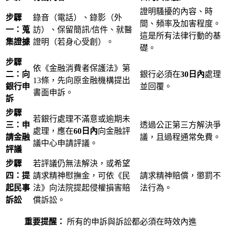
證明騷擾的內容、時
步驟
錄音（電話）、錄影（外
間、頻率及加害程度。
一：蒐
訪）、保留簡訊/信件、就醫
這是所有法律行動的基
集證據
證明（若身心受創）。
礎。
步驟
依《金融消費者保護法》第
二：向
銀行必須在
30日內
處理
13條，先向原金融機構提出
銀行申
並回覆。
書面申訴。
訴
步驟
若銀行處理不滿意或逾期未
三：申
透過公正第三方解決爭
處理，應在
60日內
向金融評
請金融
議，且過程通常免費。
議中心申請評議。
評議
步驟
若評議仍無法解決，或希望
四：提
請求精神慰撫金，可依《民
請求精神賠償，懲罰不
起民事
法》向法院提起侵權損害賠
法行為。
訴訟
償訴訟。
重要提醒：
所有的申訴與訴訟都必須在時效內進