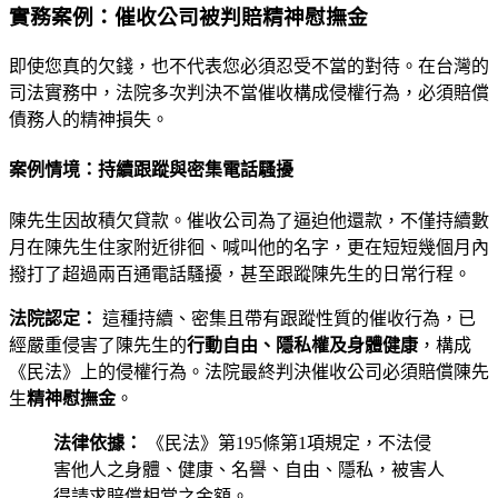
實務案例：催收公司被判賠精神慰撫金
即使您真的欠錢，也不代表您必須忍受不當的對待。在台灣的
司法實務中，法院多次判決不當催收構成侵權行為，必須賠償
債務人的精神損失。
案例情境：持續跟蹤與密集電話騷擾
陳先生因故積欠貸款。催收公司為了逼迫他還款，不僅持續數
月在陳先生住家附近徘徊、喊叫他的名字，更在短短幾個月內
撥打了超過兩百通電話騷擾，甚至跟蹤陳先生的日常行程。
法院認定：
這種持續、密集且帶有跟蹤性質的催收行為，已
經嚴重侵害了陳先生的
行動自由、隱私權及身體健康
，構成
《民法》上的侵權行為。法院最終判決催收公司必須賠償陳先
生
精神慰撫金
。
法律依據：
《民法》第195條第1項規定，不法侵
害他人之身體、健康、名譽、自由、隱私，被害人
得請求賠償相當之金額。