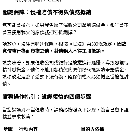
關鍵保障：侵權賠償不得與債務抵銷
您可能會擔心，如果我告贏了催收公司拿到賠償金，銀行會不
會直接用我欠的原債務把它抵銷掉？
請放心，法律有特別保障。根據《民法》第339條規定，
因故
意侵權行為而負擔之債，其債務人不得主張抵銷
。
這意味著，如果催收公司或銀行是
故意
進行騷擾，導致您獲得
精神慰撫金，他們
不能
用您積欠的原債務來抵銷這筆賠償金。
這項規定是為了懲罰不法行為，確保債權人必須循正當途徑討
債。
實務操作指引：維護權益的四個步驟
當您遭遇到不當催收時，請務必按照以下步驟，為自己留下證
據並尋求救濟：
步驟
行動內容
目的與依據