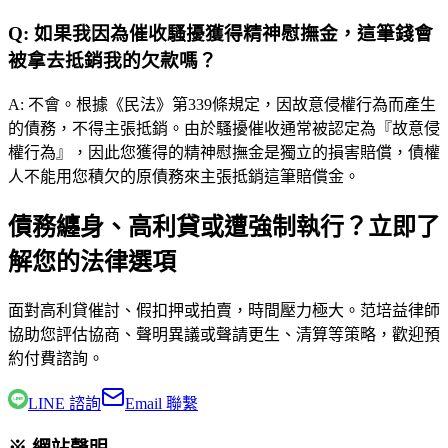
Q:
如果我因為催收騷擾獲得精神慰撫金，這筆錢會
被拿去抵銷我的欠款嗎？
A:
不會。根據《民法》第339條規定，因故意侵權行為而產生
的債務，不得主張抵銷。由於騷擾催收通常被認定為『故意侵
權行為』，因此您獲得的精神慰撫金是獨立的損害賠償，債權
人不能用您積欠的原債務來主張抵銷這筆賠償金。
債務纏身、高利貸或遭強制執行？立即了
解您的法律選項
面對高利貸催討、假扣押或拍賣，時間壓力極大。
范培益律師
協助您評估協商、聲明異議或聲請更生、清算等策略，歡迎預
約付費諮詢。
LINE 諮詢
Email 聯繫
※ 網站聲明