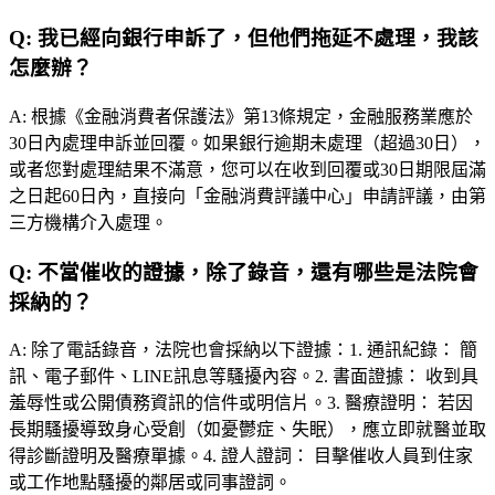
Q:
我已經向銀行申訴了，但他們拖延不處理，我該
怎麼辦？
A:
根據《金融消費者保護法》第13條規定，金融服務業應於
30日內處理申訴並回覆。如果銀行逾期未處理（超過30日），
或者您對處理結果不滿意，您可以在收到回覆或30日期限屆滿
之日起60日內，直接向「金融消費評議中心」申請評議，由第
三方機構介入處理。
Q:
不當催收的證據，除了錄音，還有哪些是法院會
採納的？
A:
除了電話錄音，法院也會採納以下證據：1. 通訊紀錄： 簡
訊、電子郵件、LINE訊息等騷擾內容。2. 書面證據： 收到具
羞辱性或公開債務資訊的信件或明信片。3. 醫療證明： 若因
長期騷擾導致身心受創（如憂鬱症、失眠），應立即就醫並取
得診斷證明及醫療單據。4. 證人證詞： 目擊催收人員到住家
或工作地點騷擾的鄰居或同事證詞。