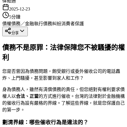
律點通
2025-12-23
5
分鐘
債權債務／金融執行
債務糾紛
消費者保護
分享
債務不是原罪：法律保障您不被騷擾的權
利
您是否曾因為債務問題，飽受銀行或委外催收公司的電話轟
炸、上門騷擾，甚至影響到家人和工作？
身為債務人，雖然有清償債務的責任，但您絕對有權利要求債
權人以
合法、正當
的方式進行催收。台灣的法律對於金融機構
的催收行為設有嚴格的界線。了解這些界線，就是您保護自己
的第一步。
劃清界線：哪些催收行為是違法的？