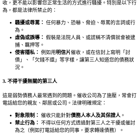
收，更不能以影響您正常生活的方式進行騷擾。特別是以下行
為，都是法律所禁止的：
騷擾或辱罵：
任何暴力、恐嚇、脅迫、辱罵的言詞或行
為。
虛偽或誤導：
假裝是法院人員、或謊稱不清償就會被逮
捕、羈押等。
侵害隱私：
例如用
明信片
催收，或在信封上寫明「討
債」、「欠錢不還」等字樣，讓第三人知道您的債務狀
況。
3. 不得干擾無關的第三人
這是弱勢債務人最常遇到的問題。催收公司為了施壓，常會打
電話給您的親友、鄰居或公司。法律明確規定：
對象限制：
催收只能針對
債務人本人及其保證人
。
禁止行為：
不得以任何方式透過對第三人之干擾或催討
為之（例如打電話給您的同事，要求轉達債務）。