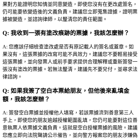
果對方能證明您知情並同意變造，即使您沒有在更改處簽名，
仍可能要依變造後的文義負責。建議您立即蒐集證據，證明票
據被變造，並諮詢律師，以釐清您的責任範圍。
Q:
我收到一張有塗改痕跡的票據，我該怎麼辦？
A:
您應該仔細檢查塗改處是否有原記載人的簽名或蓋章。如
果沒有，這張票據的改寫可能不具效力。建議您不要輕易接受
這張票據，並向發票人或前手要求提供合理解釋或重新簽發一
張沒有塗改的票據。若無法釐清，建議先不要兌付，並尋求法
律諮詢。
Q:
如果我簽了空白本票給朋友，但他後來亂填金
額，我該怎麼辦？
A:
簽發空白票據並授權他人填寫，若該票據流到善意第三人
手上，即使您的朋友逾越授權範圍亂填，您仍可能要對這位善
意執票人依票據文義負責。這就是空白授權票據的風險。建議
您應立即向法院聲請公示催告，並向警方報案您的朋友涉嫌偽