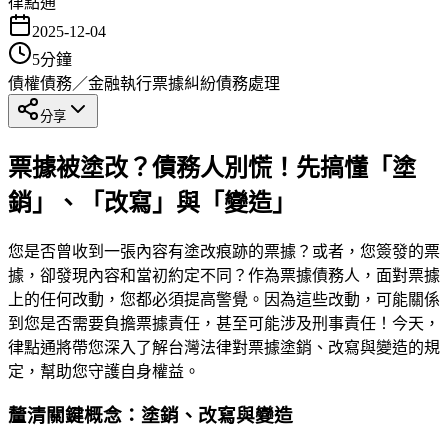
律點通
2025-12-04
5
分鐘
債權債務／金融執行
票據糾紛
債務處理
分享
票據被塗改？債務人別慌！先搞懂「塗
銷」、「改寫」與「變造」
您是否曾收到一張內容有塗改痕跡的票據？或者，您簽發的票
據，卻發現內容和當初約定不同？作為票據債務人，面對票據
上的任何改動，您都必須提高警覺。因為這些改動，可能關係
到您是否需要負擔票據責任，甚至可能涉及刑事責任！今天，
律點通將帶您深入了解台灣法律對票據塗銷、改寫與變造的規
定，幫助您守護自身權益。
釐清關鍵概念：塗銷、改寫與變造