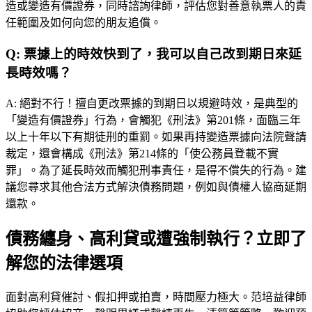
造或變造有價證券，同時諮詢律師，評估您對善意執票人的責
任範圍及如何向您的朋友追償。
Q:
票據上的時效快到了，我可以自己改到期日來延
長時效嗎？
A:
絕對不行！擅自更改票據的到期日以規避時效，是典型的
「變造有價證券」行為，會觸犯《刑法》第201條，面臨三年
以上十年以下有期徒刑的重罰。如果再持變造票據向法院聲請
裁定，還會構成《刑法》第214條的「使公務員登載不實
罪」。為了延長時效而觸犯刑事責任，是得不償失的行為。建
議您尋求其他合法方式解決債務問題，例如與債權人協商延期
還款。
債務纏身、高利貸或遭強制執行？立即了
解您的法律選項
面對高利貸催討、假扣押或拍賣，時間壓力極大。
范培益律師