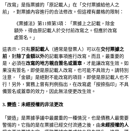
「改寫」是指票據的「原記載人」在「交付票據給他人之
前」，對票據內容進行的合法修改。但這裡有嚴格的限制：
《票據法》第11條第3項：「票據上之記載，除金
額外，得由原記載人於交付前改寫之。但應於改寫
處簽名。」
這表示，只有
原記載人
（通常是發票人）可以在
交付票據之
前
，對
除了金額以外
的記載事項進行改寫。而且，最重要的
是，必須在
改寫的地方親自簽名或蓋章
，才能讓改寫生效。如
果沒有簽名，即使是原記載人改寫，也可能不具效力。請特別
注意，「金額」是絕對不能改寫的項目，即使是原記載人也不
行！另外，實務上曾有判例指出，在改寫處「按捺指印」不具
備簽名或蓋章的效力，因此無法使更改生效。
3. 變造：未經授權的非法更改
「變造」是票據爭議中最嚴重的一種情況，也是債務人最需要
警惕的。它指的是在票據已經交付流通之後，由
未經授權的人