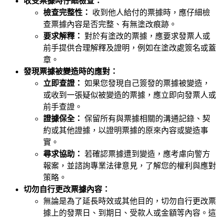
收受票據時仔細檢查：
檢查完整性：
收到他人給付的票據時，應仔細檢
查票據內容是否完整、有無塗改痕跡。
要求解釋：
對於有塗改的票據，應要求發票人或
前手提供合理解釋及證明，例如在塗改處簽名或蓋
章。
發現票據被變造時的應對：
立即查證：
如果您發現自己簽發的票據被變造，
或收到一張疑似被變造的票據，應立即向發票人或
前手查證。
證據保全：
保留所有與票據相關的溝通記錄、契
約或其他證據，以證明票據的原來內容或變造事
實。
尋求協助：
若確認票據遭到變造，應考慮向警方
報案，並諮詢專業法律意見，了解您的權利與應對
策略。
切勿自行更改票據內容：
無論是為了延長時效或其他目的，切勿自行更改票
據上的發票日、到期日、受款人或金額等內容。這