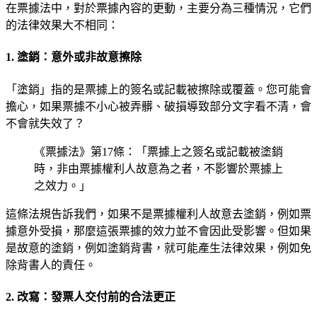
在票據法中，對於票據內容的更動，主要分為三種情況，它們
的法律效果大不相同：
1. 塗銷：意外或非故意擦除
「塗銷」指的是票據上的簽名或記載被擦除或覆蓋。您可能會
擔心，如果票據不小心被弄髒、破損導致部分文字看不清，會
不會就失效了？
《票據法》第17條：「票據上之簽名或記載被塗銷
時，非由票據權利人故意為之者，不影響於票據上
之效力。」
這條法規告訴我們，如果不是票據權利人故意去塗銷，例如票
據意外受損，那麼這張票據的效力並不會因此受影響。但如果
是故意的塗銷，例如塗銷背書，就可能產生法律效果，例如免
除背書人的責任。
2. 改寫：發票人交付前的合法更正