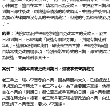
小陳同意，擅自在本票上填寫自己為受款人，並把發票日期和
到期日都往後改，想讓這筆債務的時效順延。雖然阿華後來因
為擔心法律問題沒有真的去聲請裁定，但他的行為還是被發現
了。
結果：
法院認為阿華未經授權擅自更改本票的受款人、發票
日和到期日，已經構成「變造有價證券罪」，判處有期徒刑1
年6月。這個案例提醒我們，即使是空白票據，未經授權而擅
自填寫或更改關鍵事項，特別是影響時效的日期，都會被認定
為變造，並面臨刑事責任。
案例二：過期本票被更改到期日，還被拿去聲請裁定
老王手上一張小李簽發的本票，因為時間拖太久，已經超過法
律規定的三年時效了。老王不甘心，為了能要回這筆錢，他擅
自在本票的「到期日」欄位蓋章或手寫新的日期，讓本票看起
來還在時效內。接著，老王就拿著這張被更改過的本票，向法
院聲請了本票裁定，要求小李還錢。