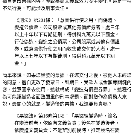
擅自更改票據內容，導致票據文義或效力發生變化。這是一種
不法行為，可能涉及刑事責任。
《刑法》第201條：「意圖供行使之用，而偽造、
變造公債票、公司股票或其他有價證券者，處三年
以上十年以下有期徒刑，得併科九萬元以下罰金。
行使偽造、變造之公債票、公司股票或其他有價證
券，或意圖供行使之用而收集或交付於人者，處一
年以上七年以下有期徒刑，得併科九萬元以下罰
金。」
簡單來說，如果您簽發的票據，在您交付之後，被他人未經您
的同意，擅自更改了發票日、到期日、受款人或金額等關鍵內
容，並意圖拿去使用，這就構成「變造有價證券罪」。這種行
為可能讓變造者面臨嚴重的刑事處罰。而對您作為債務人來
說，最關心的就是，變造後的票據，我還要負責嗎？
《票據法》第16條第1項：「票據經變造時，簽名
在變造前者，依原有文義負責；簽名在變造後者，
依變造文義負責；不能辨別前後時，推定簽名在變