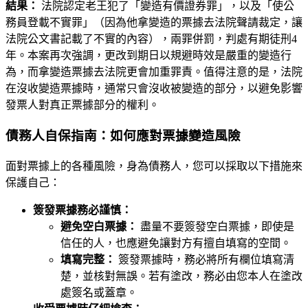
結果：
法院認定老王犯了「變造有價證券罪」，以及「使公
務員登載不實罪」（因為他拿變造的票據去法院聲請裁定，讓
法院公文書記載了不實的內容），兩罪併罰，判處有期徒刑4
年。本案再次強調，更改到期日以規避時效是嚴重的變造行
為，而拿變造票據去法院更會加重罪責。值得注意的是，法院
在沒收變造票據時，通常只會沒收被變造的部分，以避免影響
發票人對真正票據部分的權利。
債務人自保指南：如何應對票據變造風險
面對票據上的各種風險，身為債務人，您可以採取以下措施來
保護自己：
簽發票據務必謹慎：
避免空白票據：
盡量不要簽發空白票據，即使是
信任的人，也應避免讓對方有擅自填寫的空間。
填寫完整：
簽發票據時，務必將所有欄位填寫清
楚，並核對無誤。若有塗改，務必由您本人在塗改
處簽名或蓋章。