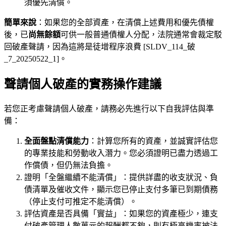
須優先清償。
簡單來說
：如果您的全部資產，在清償上述費用和優先債權
後，已
尚無餘額
可供一般普通債權人分配，法院通常會裁定駁
回破產聲請，因為這將是徒增程序浪費 [SLDV_114_破
_7_20250522_1]。
聲請個人破產的實務操作建議
若您正考慮聲請個人破產，請務必先進行以下自我評估與準
備：
全面盤點清償能力
：計算您所有的資產，並誠實評估您
的專業技能和勞動收入潛力。您必須證明已盡力透過工
作償債，但仍無法負擔。
證明「全盤繼續不能清償」：提供詳盡的收支狀況、負
債清單及催收文件，顯示您已停止支付多筆已到期債務
（停止支付可推定不能清償）。
評估資產是否具備「實益」：如果您的資產極少，連支
付破產管理人數萬元的報酬都不夠，則有極高機率被法