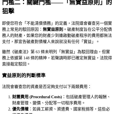
門檻二：關鍵門檻——「無實益原則」的
狙擊
即使您符合「不能清償債務」的定義，法院還會審查另一個實
務上常見的駁回原因：
無實益原則
。破產制度旨在公平分配債
務人的財產，如果您的財產少到連啟動破產程序的費用都無法
支付，那宣告破產對債權人來說就沒有任何「實益」。
雖然《破產法》第 63 條未明列「無實益」為駁回理由，但實
務上依據第 148 條的精神，若聲請時即已確定無實益，法院得
直接裁定駁回。
實益原則的判斷標準
法院會審查您的資產是否足夠支付以下兩類費用：
財團費用 (Procedural Costs)
：包括破產管理人的報酬、
財產管理、變價、分配等一切程序費用。
優先債權
：如員工薪資、資遣費、國家稅捐等，這些必