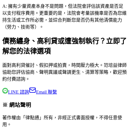
A:
擁有少量資產本身不是問題，但法院會評估該資產是否足
以支付程序費用。更重要的是，法院會考量該機車是否為您維
持生活或工作所必需，並綜合判斷您是否仍有其他清償能力
（勞力、技術等）。
債務纏身、高利貸或遭強制執行？立即了
解您的法律選項
面對高利貸催討、假扣押或拍賣，時間壓力極大。
范培益律師
協助您評估協商、聲明異議或聲請更生、清算等策略，歡迎預
約付費諮詢。
LINE 諮詢
Email 聯繫
※ 網站聲明
著作權由「律點通」所有，非經正式書面授權，不得任意使
用。