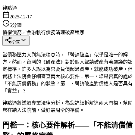
律點通
2025-12-17
5
分鐘
債權債務／金融執行
債務清理
破產程序
分享
當債務壓力大到無法喘息時，「聲請破產」似乎是唯一的解
方。然而，台灣的《破產法》對於個人聲請破產有著嚴謹的認
定標準。許多人誤以為只要負債超過資產，就能成功破產，但
實務上法院會仔細審查兩大核心要件：第一，您是否真的處於
「不能清償債務」的狀態？第二，聲請破產對債權人是否具有
「實益」？
律點通將透過專業法律分析，為您詳細拆解這兩大門檻，幫助
您在踏入法院前，做好最周全的準備。
門檻一：核心要件解析——「不能清償債