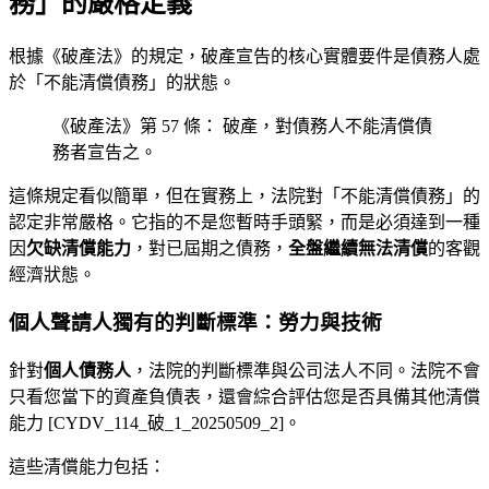
務」的嚴格定義
根據《破產法》的規定，破產宣告的核心實體要件是債務人處
於「不能清償債務」的狀態。
《破產法》第 57 條： 破產，對債務人不能清償債
務者宣告之。
這條規定看似簡單，但在實務上，法院對「不能清償債務」的
認定非常嚴格。它指的不是您暫時手頭緊，而是必須達到一種
因
欠缺清償能力
，對已屆期之債務，
全盤繼續無法清償
的客觀
經濟狀態。
個人聲請人獨有的判斷標準：勞力與技術
針對
個人債務人
，法院的判斷標準與公司法人不同。法院不會
只看您當下的資產負債表，還會綜合評估您是否具備其他清償
能力 [CYDV_114_破_1_20250509_2]。
這些清償能力包括：