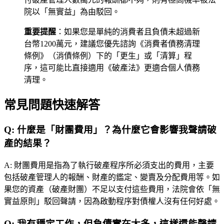
院以「無實益」為由駁回。
重要提醒
：如果您是單純的消費者且負債未超過新
台幣1200萬元，建議您優先諮詢《消費者債務清理
條例》（消債條例）下的「更生」或「清算」程
序，這可能比直接適用《破產法》更適合個人債務
清理。
常見問題快速解答
Q:
什麼是「財團費用」？為什麼它會影響我聲請破
產的結果？
A:
財團費用是指為了執行破產程序所必須支出的費用，主要
包括破產管理人的報酬、財產的鑑定、變賣及分配費用等。如
果您的資產（破產財團）不足以支付這些費用，法院會依「無
實益原則」駁回聲請，因為啟動程序對債權人沒有任何好處。
Q:
我有穩定工作，但負債實在太多，這樣還能聲請