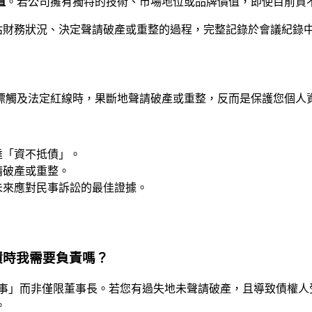
值
。若公司擁有獨特的技術、市場地位或品牌價值，即使目前資
估財務狀況、決定聲請破產或重整的過程，完整記錄於會議紀錄
標觸及法定紅線時，果斷地聲請破產或重整，反而是保護您個人
達「資不抵債」。
請破產或重整。
未來應對民事訴訟的最佳證據。
債時我需要負責嗎？
董事」而非僅限董事長。若您有過失地未聲請破產，且導致債權
。