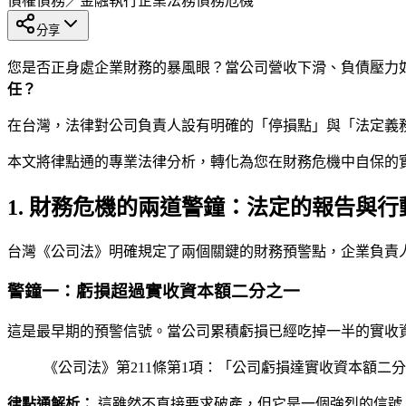
債權債務／金融執行
企業法務
債務危機
分享
您是否正身處企業財務的暴風眼？當公司營收下滑、負債壓力
任？
在台灣，法律對公司負責人設有明確的「停損點」與「法定義
本文將律點通的專業法律分析，轉化為您在財務危機中自保的
1. 財務危機的兩道警鐘：法定的報告與行
台灣《公司法》明確規定了兩個關鍵的財務預警點，企業負責
警鐘一：虧損超過實收資本額二分之一
這是最早期的預警信號。當公司累積虧損已經吃掉一半的實收
《公司法》第211條第1項：「公司虧損達實收資本額二
律點通解析：
這雖然不直接要求破產，但它是一個強烈的信號