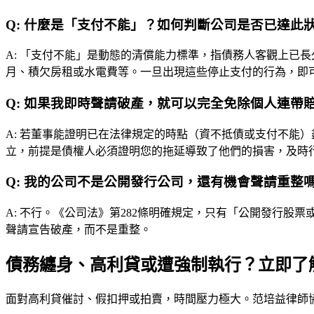
Q:
什麼是「支付不能」？如何判斷公司是否已達此
A:
「支付不能」是動態的清償能力標準，指債務人客觀上已長
月、積欠房租或水電費等。一旦出現這些停止支付的行為，即
Q:
如果我即時聲請破產，就可以完全免除個人連帶
A:
若董事能證明已在法律規定的時點（資不抵債或支付不能）
立，前提是債權人必須證明您的拖延導致了他們的損害，及時
Q:
我的公司不是公開發行公司，還有機會聲請重整
A:
不行。《公司法》第282條明確規定，只有「公開發行股
聲請宣告破產，而不是重整。
債務纏身、高利貸或遭強制執行？立即了
面對高利貸催討、假扣押或拍賣，時間壓力極大。
范培益律師