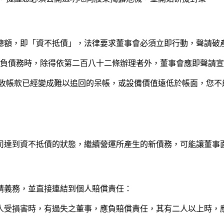
總額，即「資不抵債」，法律要求董事會必須立即行動，聲請破
其所負債務時，除得依第二百八十二條辦理者外，董事會應即聲請
收帳款已經變成難以追回的呆帳，或設備價值遠低於帳面，您不
司達到資不抵債的狀態，繼續營運所產生的新債務，可能讓董事
請義務，並直接連結到個人賠償責任：
權人受損害時，有過失之董事，應負賠償責任，其有二人以上時，