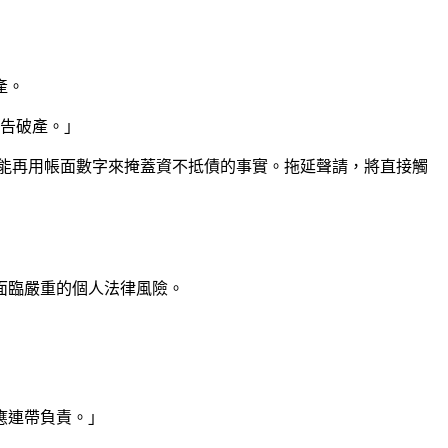
產。
宣告破產。」
能再用帳面數字來掩蓋資不抵債的事實。拖延聲請，將直接觸
面臨嚴重的個人法律風險。
應連帶負責。」