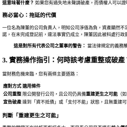
這意味著什麼？
如果您有過失地未聲請破產，而債權人可以證
務必當心：拖延的代價
一位名為陳董的公司負責人，明知公司淨值為負，資產顯然不足
諾，在未完成登記前，違法事實仍成立，陳董因此被科處行政
這是對所有代表公司之董事的警告：
當法律規定的義務
3. 實務操作指引：何時該考慮重整或破產
當財務危機來臨，您有兩條主要道路：
應對方式
適用條件
公司重整
限公開發行公司，且公司仍具備
重建更生之可能
（如
宣告破產
達到「資不抵債」或「支付不能」狀態，且無重建可
判斷「重建更生之可能」