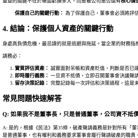
重整的關鍵不在於帳面虧損多大，而是看公司是否還有
核心價
保護自己的關鍵行動：
為了保護自己，董事會必須將評
4. 結論：保護個人資產的關鍵行動
身處高負債危機，最忌諱的就是逃避與拖延。當企業的財務指
請務必：
實質評估資產：
誠實面對呆帳和資產貶值，判斷是否已
即時履行義務：
一旦資不抵債，立即召開董事會決議聲
留存決策記錄：
完整記錄每一次評估和決策過程，這是
常見問題快速解答
Q:
如果我不是董事長，只是普通董事，公司資不抵
A:
是的，根據《民法》第35條，破產聲請義務是針對所有「
是普通董事，也有權利和義務要求董事會履行聲請破產的職責