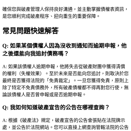
確保您與破產管理人保持良好溝通，並主動掌握債權表資訊，
是您順利完成破產程序、迎向重生的重要保障。
常見問題快速解答
Q:
如果某個債權人因為沒收到通知而逾期申報，他
之後還能向我追討債務嗎？
A:
如果該債權人逾期申報，他將失去從破產財團中獲得清償
的權利（失權效果）。至於未來是否能向您追討，則取決於您
最終是否獲得法院的「免責裁定」。一旦您獲得免責，原則上
除了特定不免責債務外，所有破產債權都不得再對您行使，無
論該債權人是否曾申報或是否逾期申報。
Q:
我如何知道破產宣告的公告在哪裡查詢？
A:
根據《破產法》規定，破產宣告的公告會張貼在法院牌示
處，並公告於法院網站。您可以直接上網查詢管轄法院的公告