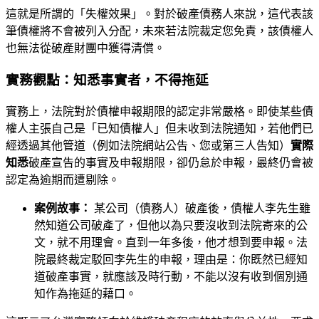
這就是所謂的「失權效果」。對於破產債務人來說，這代表該
筆債權將不會被列入分配，未來若法院裁定您免責，該債權人
也無法從破產財團中獲得清償。
實務觀點：知悉事實者，不得拖延
實務上，法院對於債權申報期限的認定非常嚴格。即使某些債
權人主張自己是「已知債權人」但未收到法院通知，若他們已
經透過其他管道（例如法院網站公告、您或第三人告知）
實際
知悉
破產宣告的事實及申報期限，卻仍怠於申報，最終仍會被
認定為逾期而遭剔除。
案例故事：
某公司（債務人）破產後，債權人李先生雖
然知道公司破產了，但他以為只要沒收到法院寄來的公
文，就不用理會。直到一年多後，他才想到要申報。法
院最終裁定駁回李先生的申報，理由是：你既然已經知
道破產事實，就應該及時行動，不能以沒有收到個別通
知作為拖延的藉口。