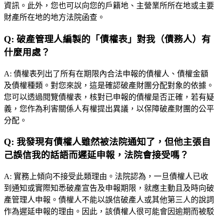
資訊。此外，您也可以向您的戶籍地、主營業所所在地或主要
財產所在地的地方法院函查。
Q:
破產管理人編製的「債權表」對我（債務人）有
什麼用處？
A:
債權表列出了所有在期限內合法申報的債權人、債權金額
及債權種類。對您來說，這是確認破產財團分配對象的依據。
您可以透過閱覽債權表，核對已申報的債權是否正確，若有疑
義，您作為利害關係人有權提出異議，以保障破產財團的公平
分配。
Q:
我發現有債權人雖然被法院通知了，但他主張自
己誤信我的話語而遲延申報，法院會接受嗎？
A:
實務上傾向不接受此類理由。法院認為，一旦債權人已收
到通知或實際知悉破產宣告及申報期限，就應主動且及時向破
產管理人申報。債權人不能以誤信破產人或其他第三人的說詞
作為遲延申報的理由。因此，該債權人很可能會因逾期而被駁