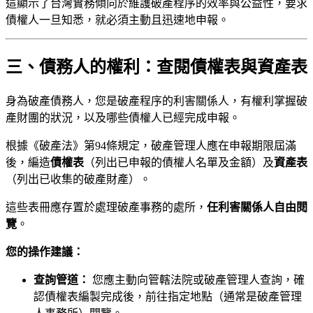
這顯示了台灣實務傾向於維護破產程序的效率與公益性，要求
債權人一旦知悉，就必須主動且迅速地申報。
三、債務人的權利：查閱債權表與資產表
身為破產債務人，您是破產程序的利害關係人，有權利掌握破
產財團的狀況，以及哪些債權人已經完成申報。
根據《破產法》第94條規定，破產管理人應在申報期限屆滿
後，編造
債權表
（列出已申報的債權人名單及金額）及
資產表
（列出已收集的破產財產）。
這些表冊應存置於處理破產事務的處所，
任利害關係人自由閱
覽
。
您的操作建議：
查詢管道：
您應主動向管轄法院或破產管理人查詢，確
認債權表編製完成後，前往指定地點（通常是破產管理