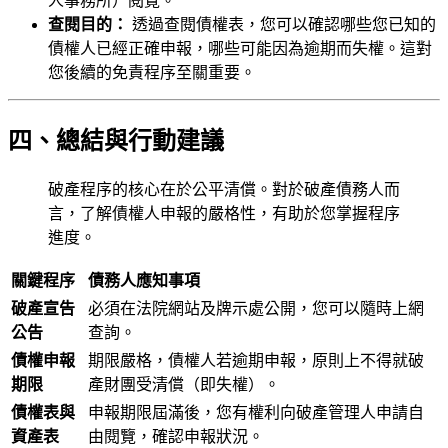
人事務所）閱覽。
查閱目的：
透過查閱債權表，您可以確認哪些您已知的
債權人已經正確申報，哪些可能因為逾期而失權。這對
您後續的免責程序至關重要。
四、總結與行動建議
破產程序的核心在於公平清償。對於破產債務人而
言，了解債權人申報的嚴格性，有助於您掌握程序
進度。
關鍵程序
債務人應知事項
破產宣告
必須在法院網站及牌示處公開，您可以隨時上網
公告
查詢。
債權申報
期限嚴格，債權人若逾期申報，原則上不得就破
期限
產財團受清償（即失權）。
債權表與
申報期限屆滿後，您有權利向破產管理人申請自
資產表
由閱覽，確認申報狀況。