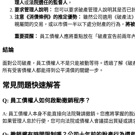
理人
或
法院選任的監督人
。
要求管理人說明：
您可以要求破產管理人說明其是否已
注意《消債條例》的推定優勢：
雖然公司適用《破產法》
親屬間的交易，或以市價一半以下處分財產的行為，
將被
重要提醒：
員工債權人應將重點放在「破產宣告前兩年
結論
面對公司破產，員工債權人不是只能被動等待。透過了解《破
所有受害債權人都能得到公平清償的關鍵一步。
常見問題快速解答
Q:
員工債權人如何啟動撤銷程序？
A:
員工債權人本身不能直接向法院聲請撤銷。您應將掌握的脫
如果管理人怠於行使，您可向法院或債權人會議提出質疑或請
Q:
撤銷權有時間限制嗎？公司十年前的脫產行為還