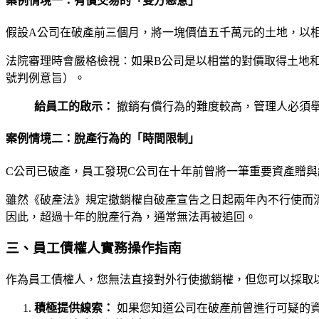
案例情境一：有償交易的「雙方惡意」
假設A公司在破產前三個月，將一塊價值五千萬元的土地，以
法院審理時會嚴格檢視：如果B公司是以相當的對價取得土地
號判例意旨）。
給員工的啟示：
撤銷有償行為的難度較高，管理人必須
案例情境二：脫產行為的「時間限制」
C公司已破產，員工發現C公司在十年前曾將一筆重要資產贈
雖然《破產法》規定撤銷權自破產宣告之日起兩年內不行使而
因此，超過十年的脫產行為，通常無法再被追回。
三、員工債權人實務操作指南
作為員工債權人，您無法直接對外行使撤銷權，但您可以採取
積極提供線索：
如果您知道公司在破產前曾進行可疑的