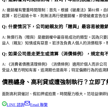
A:
撤銷權有雙重時間限制：首先，根據《破產法》第81條，
起算，若已超過十年，則無法再行使撤銷權，即使破產宣告在
Q:
什麼情況下，公司給親友的「贈與」最容易被撤
A:
無償行為（贈與）是撤銷權中最容易成功的類型。因為只要
益人（親友）知情或有惡意。若涉及負責人個人的消債程序，
Q:
如果公司是走更生或清算（消債條例），規定有
A:
《消費者債務清理條例》（消債條例）適用於個人而非公司
受益人雙方明知有害，追溯期也是兩年；特定偏頗行為的追溯
債務纏身、高利貸或遭強制執行？立即了
面對高利貸催討、假扣押或拍賣，時間壓力極大。
范培益律師
LINE 諮詢
Email 聯繫