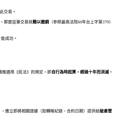
此交易。
利，那麼這筆交易就
難以撤銷
（參照最高法院60年台上字第3795
才能成功。
類推適用《民法》的規定，即
自行為時起算，經過十年而消滅
。
），應立即將相關證據（如轉帳紀錄、合約日期）提供給
破產管