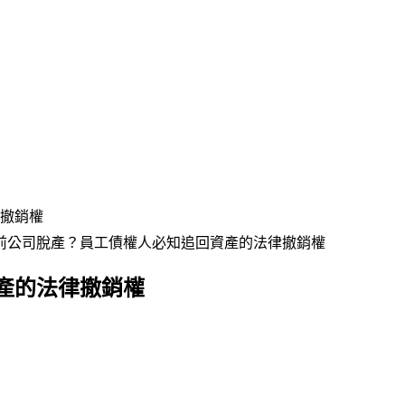
撤銷權
前公司脫產？員工債權人必知追回資產的法律撤銷權
產的法律撤銷權