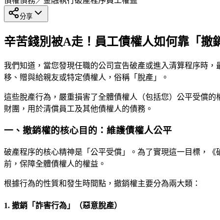
債權債務／金融執行
破產程序
員工權益
分享
辛苦錢別被A走！員工債權人如何靠「撤
我們知道，當您發現任職的公司宣告破產或進入清算程序時，
移、贈與給親友或特定債權人，俗稱「脫產」。
這些脫產行為，嚴重損害了全體債權人（包括您）公平受償的
財團，用於清償員工及其他債權人的債務。
一、撤銷權的核心目的：維護債權人公平
破產程序的核心精神是「公平受償」。為了實現這一目標，《
前，保障全體債權人的權益。
根據行為的性質和發生時間點，撤銷權主要分為兩大類：
1. 撤銷「詐害行為」（惡意脫產）