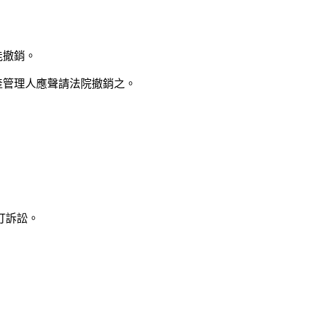
能撤銷。
產管理人應聲請法院撤銷之。
打訴訟。