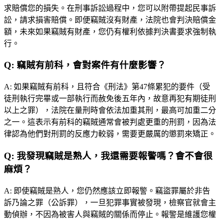
求賠償您的損失。在刑事訴訟過程中，您可以附帶提起民事訴
訟，請求損害賠償。即便竊賊沒有財產，法院也會判決賠償金
額，未來如果竊賊有財產，您仍有權利依據判決書要求強制執
行。
Q:
竊賊有前科，會對案件有什麼影響？
A:
如果竊賊有前科，且符合《刑法》第47條累犯的要件（受
徒刑執行完畢或一部執行而赦免後五年內，故意再犯有期徒刑
以上之罪），法院在量刑時會依法加重其刑，最高可加重二分
之一。這表示有前科的竊賊通常會被判處更重的刑罰，因為法
律認為他們對刑罰的反應力較弱，需要更嚴厲的懲罰來矯正。
Q:
我發現竊賊是熟人，我還需要報警嗎？會不會很
麻煩？
A:
即使竊賊是熟人，您仍然應該立即報警。竊盜罪屬於非告
訴乃論之罪（公訴罪），一旦犯罪事實被發現，檢察官就會主
動偵辦，不因為被害人與竊賊的關係而停止。報警是維護您權