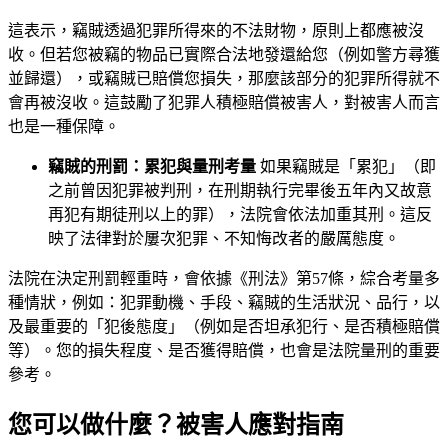
這表示，竊賊透過犯罪所得來的不法財物，原則上都應被沒
收。但若您被竊的物品已實際合法地發還給您（例如警方尋獲
並歸還），或竊賊已賠償您損失，那麼該部分的犯罪所得就不
會再被沒收。這鼓勵了犯罪人積極賠償被害人，對被害人而言
也是一種保障。
竊賊的刑罰：累犯與量刑考量
如果竊賊是「累犯」（即
之前曾因犯罪被判刑，在刑期執行完畢後五年內又故意
再犯有期徒刑以上的罪），法院會依法加重其刑。這反
映了法律對於屢次犯罪、不知悔改者的嚴厲態度。
法院在決定刑罰輕重時，會依據《刑法》第57條，綜合考量多
種情狀，例如：犯罪動機、手段、竊賊的生活狀況、品行，以
及最重要的「犯後態度」（例如是否坦承犯行、是否積極賠償
等）。您的損失程度、是否獲得賠償，也會是法院量刑的重要
參考。
您可以做什麼？被害人應對指南