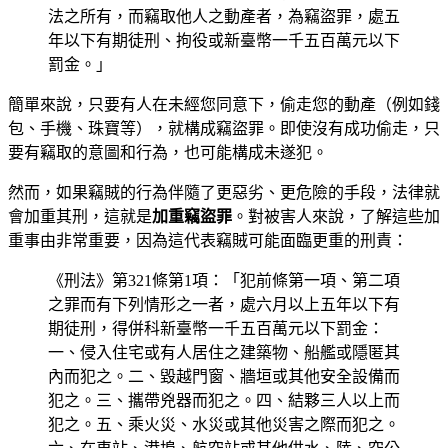
法之所有，而竊取他人之動產者，為竊盜罪，處五
年以下有期徒刑、拘役或新臺幣一千五百萬元以下
罰金。」
簡單來說，只要有人在未經您同意下，偷走您的動產（例如錢
包、手機、珠寶等），就構成竊盜罪。即使沒有成功偷走，只
要有竊取的意圖和行為，也可能構成未遂犯。
然而，如果竊賊的行為伴隨了更惡劣、更危險的手段，法律就
會加重其刑，這就是
加重竊盜罪
。對被害人來說，了解這些加
重事由非常重要，因為這代表竊賊可能面臨更重的刑責：
《刑法》第321條第1項：「犯前條第一項、第二項
之罪而有下列情形之一者，處六月以上五年以下有
期徒刑，得併科新臺幣一千五百萬元以下罰金：
一、侵入住宅或有人居住之建築物、船艦或隱匿其
內而犯之。二、毀越門窗、牆垣或其他安全設備而
犯之。三、攜帶兇器而犯之。四、結夥三人以上而
犯之。五、乘火災、水災或其他災害之際而犯之。