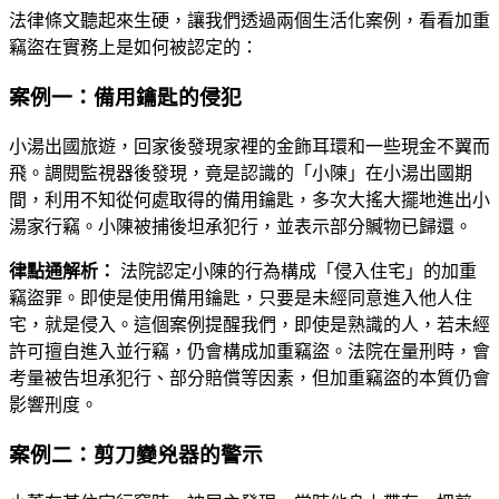
法律條文聽起來生硬，讓我們透過兩個生活化案例，看看加重
竊盜在實務上是如何被認定的：
案例一：備用鑰匙的侵犯
小湯出國旅遊，回家後發現家裡的金飾耳環和一些現金不翼而
飛。調閱監視器後發現，竟是認識的「小陳」在小湯出國期
間，利用不知從何處取得的備用鑰匙，多次大搖大擺地進出小
湯家行竊。小陳被捕後坦承犯行，並表示部分贓物已歸還。
律點通解析：
法院認定小陳的行為構成「侵入住宅」的加重
竊盜罪。即使是使用備用鑰匙，只要是未經同意進入他人住
宅，就是侵入。這個案例提醒我們，即使是熟識的人，若未經
許可擅自進入並行竊，仍會構成加重竊盜。法院在量刑時，會
考量被告坦承犯行、部分賠償等因素，但加重竊盜的本質仍會
影響刑度。
案例二：剪刀變兇器的警示