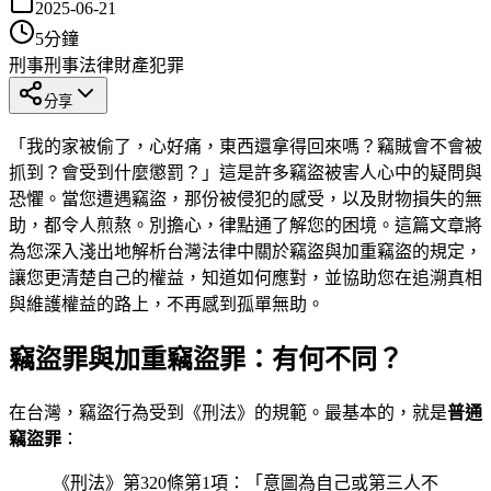
2025-06-21
5
分鐘
刑事
刑事法律
財產犯罪
分享
「我的家被偷了，心好痛，東西還拿得回來嗎？竊賊會不會被
抓到？會受到什麼懲罰？」這是許多竊盜被害人心中的疑問與
恐懼。當您遭遇竊盜，那份被侵犯的感受，以及財物損失的無
助，都令人煎熬。別擔心，律點通了解您的困境。這篇文章將
為您深入淺出地解析台灣法律中關於竊盜與加重竊盜的規定，
讓您更清楚自己的權益，知道如何應對，並協助您在追溯真相
與維護權益的路上，不再感到孤單無助。
竊盜罪與加重竊盜罪：有何不同？
在台灣，竊盜行為受到《刑法》的規範。最基本的，就是
普通
竊盜罪
：
《刑法》第320條第1項：「意圖為自己或第三人不