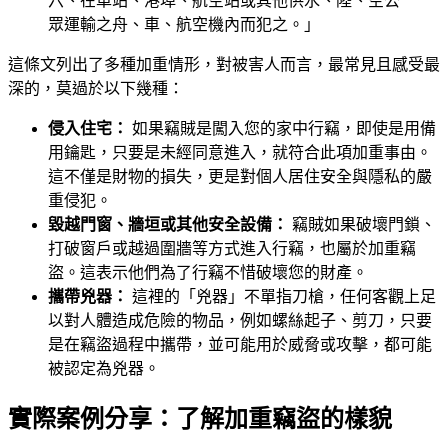
六、在車站、港埠、航空站或其他供水、陸、空公
眾運輸之舟、車、航空機內而犯之。」
這條文列出了多種加重情形，對被害人而言，最常見且感受最
深的，莫過於以下幾種：
侵入住宅：
如果竊賊是闖入您的家中行竊，即使是用備
用鑰匙，只要是未經同意進入，就符合此項加重事由。
這不僅是財物的損失，更是對個人居住安全與隱私的嚴
重侵犯。
毀越門窗、牆垣或其他安全設備：
竊賊如果破壞門鎖、
打破窗戶或越過圍牆等方式進入行竊，也屬於加重竊
盜。這表示他們為了行竊不惜破壞您的財產。
攜帶兇器：
這裡的「兇器」不單指刀槍，任何客觀上足
以對人體造成危險的物品，例如螺絲起子、剪刀，只要
是在竊盜過程中攜帶，並可能用於威脅或攻擊，都可能
被認定為兇器。
實際案例分享：了解加重竊盜的樣貌