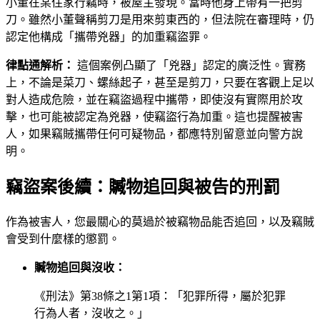
小董在某住家行竊時，被屋主發現。當時他身上帶有一把剪
刀。雖然小董聲稱剪刀是用來剪東西的，但法院在審理時，仍
認定他構成「攜帶兇器」的加重竊盜罪。
律點通解析：
這個案例凸顯了「兇器」認定的廣泛性。實務
上，不論是菜刀、螺絲起子，甚至是剪刀，只要在客觀上足以
對人造成危險，並在竊盜過程中攜帶，即使沒有實際用於攻
擊，也可能被認定為兇器，使竊盜行為加重。這也提醒被害
人，如果竊賊攜帶任何可疑物品，都應特別留意並向警方說
明。
竊盜案後續：贓物追回與被告的刑罰
作為被害人，您最關心的莫過於被竊物品能否追回，以及竊賊
會受到什麼樣的懲罰。
贓物追回與沒收：
《刑法》第38條之1第1項：「犯罪所得，屬於犯罪
行為人者，沒收之。」