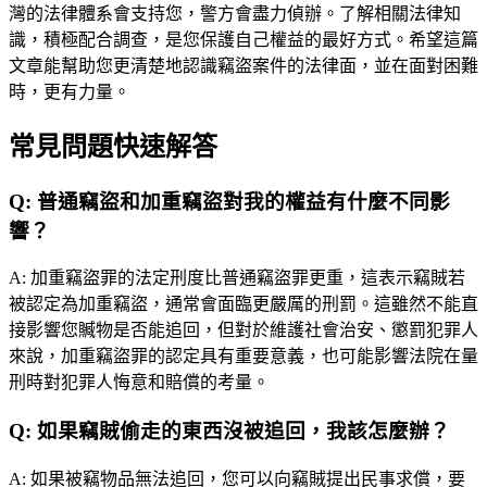
灣的法律體系會支持您，警方會盡力偵辦。了解相關法律知
識，積極配合調查，是您保護自己權益的最好方式。希望這篇
文章能幫助您更清楚地認識竊盜案件的法律面，並在面對困難
時，更有力量。
常見問題快速解答
Q:
普通竊盜和加重竊盜對我的權益有什麼不同影
響？
A:
加重竊盜罪的法定刑度比普通竊盜罪更重，這表示竊賊若
被認定為加重竊盜，通常會面臨更嚴厲的刑罰。這雖然不能直
接影響您贓物是否能追回，但對於維護社會治安、懲罰犯罪人
來說，加重竊盜罪的認定具有重要意義，也可能影響法院在量
刑時對犯罪人悔意和賠償的考量。
Q:
如果竊賊偷走的東西沒被追回，我該怎麼辦？
A:
如果被竊物品無法追回，您可以向竊賊提出民事求償，要