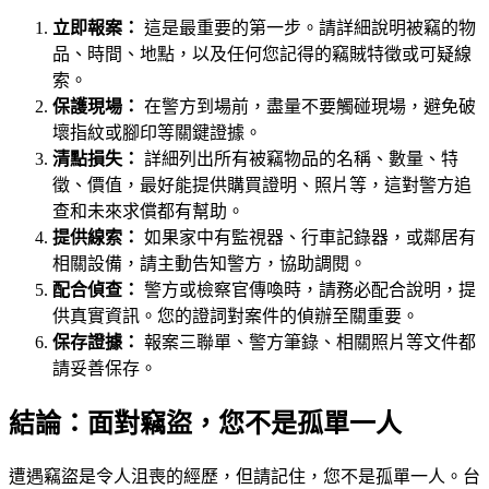
立即報案：
這是最重要的第一步。請詳細說明被竊的物
品、時間、地點，以及任何您記得的竊賊特徵或可疑線
索。
保護現場：
在警方到場前，盡量不要觸碰現場，避免破
壞指紋或腳印等關鍵證據。
清點損失：
詳細列出所有被竊物品的名稱、數量、特
徵、價值，最好能提供購買證明、照片等，這對警方追
查和未來求償都有幫助。
提供線索：
如果家中有監視器、行車記錄器，或鄰居有
相關設備，請主動告知警方，協助調閱。
配合偵查：
警方或檢察官傳喚時，請務必配合說明，提
供真實資訊。您的證詞對案件的偵辦至關重要。
保存證據：
報案三聯單、警方筆錄、相關照片等文件都
請妥善保存。
結論：面對竊盜，您不是孤單一人
遭遇竊盜是令人沮喪的經歷，但請記住，您不是孤單一人。台