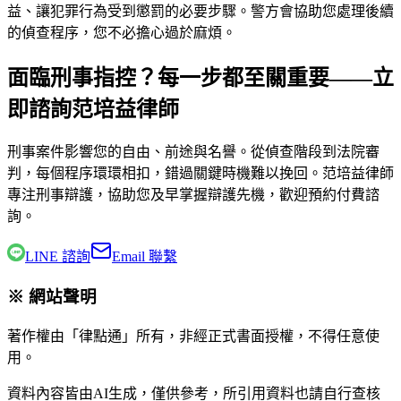
益、讓犯罪行為受到懲罰的必要步驟。警方會協助您處理後續
的偵查程序，您不必擔心過於麻煩。
面臨刑事指控？每一步都至關重要——立
即諮詢范培益律師
刑事案件影響您的自由、前途與名譽。從偵查階段到法院審
判，每個程序環環相扣，錯過關鍵時機難以挽回。
范培益律師
專注刑事辯護，協助您及早掌握辯護先機，歡迎預約付費諮
詢。
LINE 諮詢
Email 聯繫
※ 網站聲明
著作權由「律點通」所有，非經正式書面授權，不得任意使
用。
資料內容皆由AI生成，僅供參考，所引用資料也請自行查核