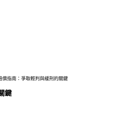
賠償指南：爭取輕判與緩刑的關鍵
關鍵