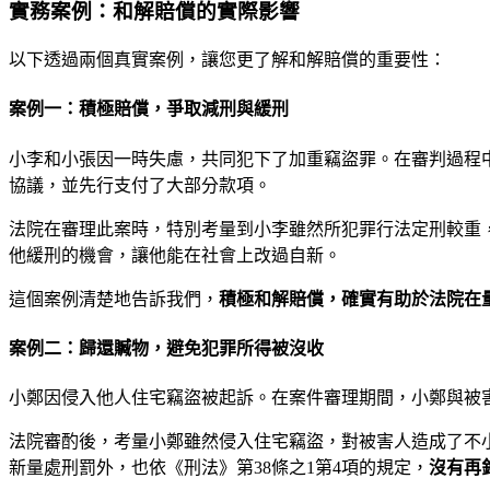
實務案例：和解賠償的實際影響
以下透過兩個真實案例，讓您更了解和解賠償的重要性：
案例一：積極賠償，爭取減刑與緩刑
小李和小張因一時失慮，共同犯下了加重竊盜罪。在審判過程
協議，並先行支付了大部分款項。
法院在審理此案時，特別考量到小李雖然所犯罪行法定刑較重
他緩刑的機會，讓他能在社會上改過自新。
這個案例清楚地告訴我們，
積極和解賠償，確實有助於法院在
案例二：歸還贓物，避免犯罪所得被沒收
小鄭因侵入他人住宅竊盜被起訴。在案件審理期間，小鄭與被
法院審酌後，考量小鄭雖然侵入住宅竊盜，對被害人造成了不
新量處刑罰外，也依《刑法》第38條之1第4項的規定，
沒有再