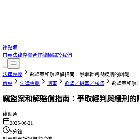
律點通
首頁
法律專欄
合作律師
關於我們
法律專欄
竊盜案和解賠償指南：爭取輕判與緩刑的關鍵
首頁
法律專欄
刑事
竊盜／搶奪／強盜
竊盜案和解
竊盜案和解賠償指南：爭取輕判與緩刑的
律點通
2025-06-21
5
分鐘