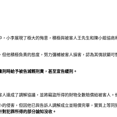
中，小李展現了極大的悔意，積極與被害人王先生和陳小姐協商
，但他積極負責的態度，努力彌補被害人損害，認為其情狀顯可憫
量刑時給予被告減輕刑責，甚至宣告緩刑。
害人達成了調解協議，並將竊盜所得的財物全數賠償給被害人。
小的侵害，但因他已與告訴人調解成立並賠償完畢，實質上等同
針對犯罪所得的部分諭知沒收。