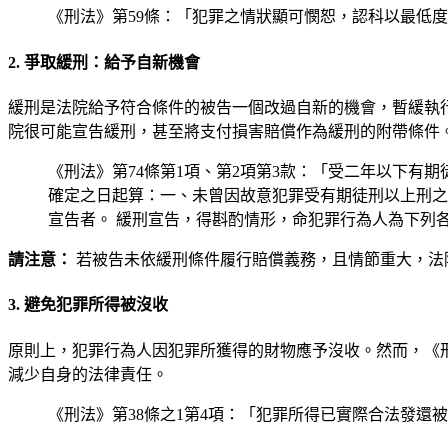
《刑法》第59條：「犯罪之情狀顯可憫恕，認科以最低
2. 爭取緩刑：給予自新機會
緩刑是法院給予符合條件的被告一個改過自新的機會，暫緩執
院很可能宣告緩刑，甚至將支付損害賠償作為緩刑的附帶條件
《刑法》第74條第1項、第2項第3款：「受二年以下
確定之日起算：一、未曾因故意犯罪受有期徒刑以上刑之
宣告者。 緩刑宣告，得斟酌情形，命犯罪行為人為下列
請注意：
若被告未依緩刑條件履行賠償義務，且情節重大，法
3. 避免犯罪所得被沒收
原則上，犯罪行為人因犯罪所獲得的財物應予沒收。然而，《
減少自身的法律責任。
《刑法》第38條之1第4項：「犯罪所得已實際合法發還