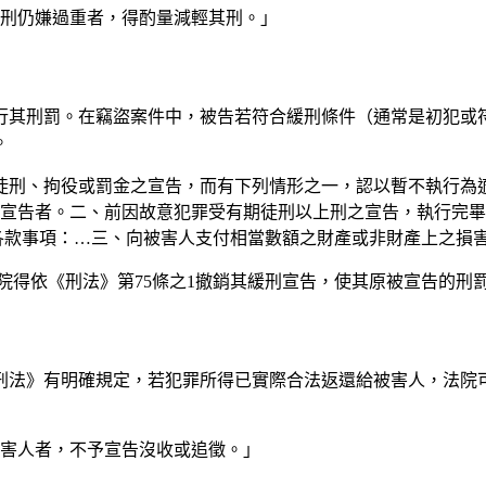
度刑仍嫌過重者，得酌量減輕其刑。」
行其刑罰。在竊盜案件中，被告若符合緩刑條件（通常是初犯或
。
有期徒刑、拘役或罰金之宣告，而有下列情形之一，認以暫不執行
宣告者。二、前因故意犯罪受有期徒刑以上刑之宣告，執行完畢
各款事項：…三、向被害人支付相當數額之財產或非財產上之損
院得依《刑法》第75條之1撤銷其緩刑宣告，使其原被宣告的刑
刑法》有明確規定，若犯罪所得已實際合法返還給被害人，法院
被害人者，不予宣告沒收或追徵。」