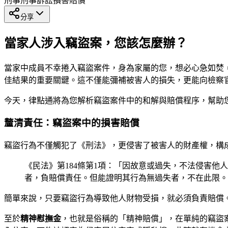
刑事
刑事訴訟
損害賠償
分享
當家人涉入竊盜案，您該怎麼辦？
當家中成員不幸捲入竊盜案件，身為家屬的您，想必心急如焚
佳結果的重要關鍵。這不僅能彌補被害人的損失，更能向檢察
今天，律點通將為您解析竊盜案件中的和解與賠償程序，幫助
釐清責任：竊盜案中的損害賠償
竊盜行為不僅觸犯了《刑法》，更侵害了被害人的財產權，構
《民法》第184條第1項：「因故意或過失，不法侵害
者，負賠償責任。但能證明其行為無過失者，不在此限。
簡單來說，只要竊盜行為導致他人財物受損，就必須負責賠償
至於
精神慰撫金
，也就是俗稱的「精神賠償」，在單純的竊盜