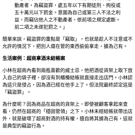
動產者，為竊盜罪，處五年以下有期徒刑、拘役或
五十萬元以下罰金。意圖為自己或第三人不法之利
益，而竊佔他人之不動產者，依前項之規定處斷。
前二項之未遂犯罰之。」
簡單來說，竊盜罪的重點是「竊取」，也就是趁人不注意或不
允許的情況下，把別人還在管的東西偷偷拿走，據為己有。
生活案例：超商拿酒未結帳案
小林在超商內看到兩瓶喜歡的威士忌，他把酒從貨架上取下放
入自己的袋子裡，卻沒有到櫃檯結帳就直接走出店門。小林認
為這只是侵占，因為酒已經在他手上了。但法院最終認定這是
「竊盜罪」。
為什麼呢？因為商品在超商的貨架上，即使被顧客拿起來查
看，仍然在超商的「穩固管領」之下。小林未經結帳就帶出店
外，就是破壞了超商對酒的持有權，擅自將其據為己有，這就
是典型的竊盜行為。