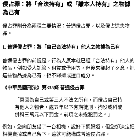
侵占罪：將「合法持有」或「離本人持有」之物據
為己有
侵占罪則分為兩種主要情況：普通侵占罪，以及侵占遺失物
罪。
1. 普通侵占罪：將「自己合法持有」他人之物據為己有
普通侵占罪的前提是，行為人原本就已經「合法持有」他人的
物品，例如受人託管、租賃或借用等，但後來卻起了歹念，把
這些物品據為己有，拒不歸還或擅自處分。
《中華民國刑法》第335條 普通侵占罪
「意圖為自己或第三人不法之所有，而侵占自己持
有他人之物者，處五年以下有期徒刑、拘役或科或
併科三萬元以下罰金。前項之未遂犯罰之。」
例如，您向朋友借了一台相機，說好下週歸還，但您卻決定把
相機賣掉或自己留下，這就可能構成普通侵占罪。