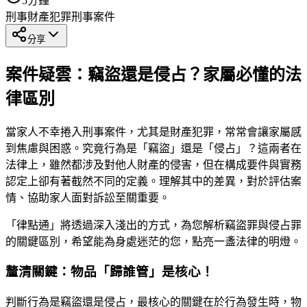
5
分鐘
刑事
財產犯罪
刑事案件
分享
案件疑雲：竊盜還是侵占？家屬必懂的法
律區別
當家人不幸捲入刑事案件，尤其是財產犯罪，常常會讓家屬感
到焦慮與困惑。究竟行為是「竊盜」還是「侵占」？這兩者在
法律上，雖然都涉及對他人財產的侵害，但在構成要件與實務
認定上卻有著截然不同的定義。理解其中的差異，對於評估案
情、協助家人面對訴訟至關重要。
「律點通」將透過深入淺出的方式，為您解析竊盜罪與侵占罪
的關鍵區別，希望能為身處迷茫的您，點亮一盞法律的明燈。
釐清關鍵：物品「歸誰管」是核心！
判斷行為是竊盜還是侵占，最核心的關鍵在於行為發生時，物