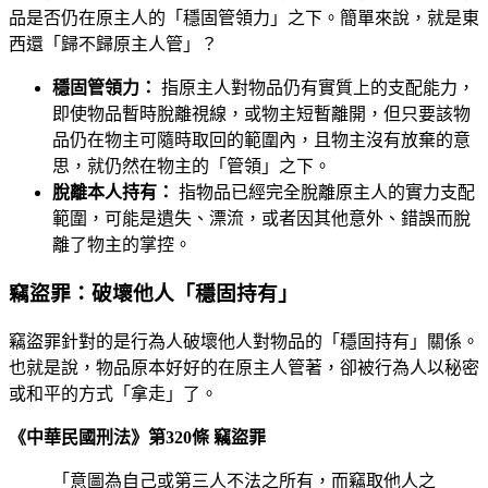
品是否仍在原主人的「穩固管領力」之下。簡單來說，就是東
西還「歸不歸原主人管」？
穩固管領力：
指原主人對物品仍有實質上的支配能力，
即使物品暫時脫離視線，或物主短暫離開，但只要該物
品仍在物主可隨時取回的範圍內，且物主沒有放棄的意
思，就仍然在物主的「管領」之下。
脫離本人持有：
指物品已經完全脫離原主人的實力支配
範圍，可能是遺失、漂流，或者因其他意外、錯誤而脫
離了物主的掌控。
竊盜罪：破壞他人「穩固持有」
竊盜罪針對的是行為人破壞他人對物品的「穩固持有」關係。
也就是說，物品原本好好的在原主人管著，卻被行為人以秘密
或和平的方式「拿走」了。
《中華民國刑法》第320條 竊盜罪
「意圖為自己或第三人不法之所有，而竊取他人之