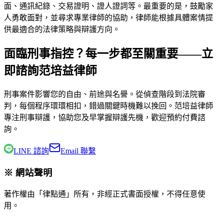
面、通訊紀錄、交易證明、證人證詞等。最重要的是，鼓勵家
人勇敢面對，並尋求專業律師的協助，律師能根據具體案情提
供最適合的法律策略與辯護方向。
面臨刑事指控？每一步都至關重要——立
即諮詢范培益律師
刑事案件影響您的自由、前途與名譽。從偵查階段到法院審
判，每個程序環環相扣，錯過關鍵時機難以挽回。
范培益律師
專注刑事辯護，協助您及早掌握辯護先機，歡迎預約付費諮
詢。
LINE 諮詢
Email 聯繫
※ 網站聲明
著作權由「律點通」所有，非經正式書面授權，不得任意使
用。