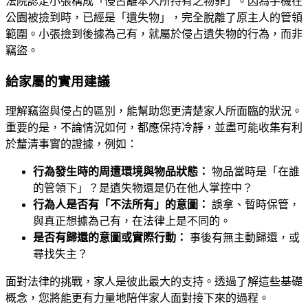
法院認定小張構成「侵占離本人所持有之物罪」。因為手機在
公園被撿到時，已經是「遺失物」，完全脫離了原主人的管領
範圍。小張撿到後據為己有，就屬於侵占遺失物的行為，而非
竊盜。
給家屬的實用建議
理解竊盜與侵占的區別，能幫助您更清楚家人所面臨的狀況。
重要的是，不論情況如何，都應保持冷靜，並盡可能收集有利
於釐清事實的證據，例如：
行為發生時的周遭環境與物品狀態：
物品當時是「在誰
的管領下」？是遺失物還是仍在他人掌控中？
行為人是否有「不法所有」的意圖：
誤拿、暫時保管，
與真正想據為己有，在法律上是不同的。
是否有歸還的意圖或實際行動：
事後有無主動歸還，或
尋找失主？
面對法律的挑戰，家人是彼此最大的支持。透過了解這些基礎
概念，您將能更有力量地陪伴家人面對接下來的過程。