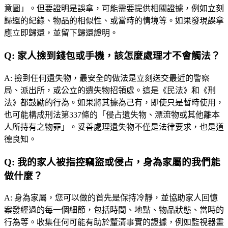
意圖」。但要證明是誤拿，可能需要提供相關證據，例如立刻
歸還的紀錄、物品的相似性、或當時的情境等。如果發現誤拿
應立即歸還，並留下歸還證明。
Q:
家人撿到錢包或手機，該怎麼處理才不會觸法？
A:
撿到任何遺失物，最安全的做法是立刻送交最近的警察
局、派出所，或公立的遺失物招領處。這是《民法》和《刑
法》都鼓勵的行為。如果將其據為己有，即使只是暫時使用，
也可能構成刑法第337條的「侵占遺失物、漂流物或其他離本
人所持有之物罪」。妥善處理遺失物不僅是法律要求，也是道
德良知。
Q:
我的家人被指控竊盜或侵占，身為家屬的我們能
做什麼？
A:
身為家屬，您可以做的首先是保持冷靜，並協助家人回憶
案發經過的每一個細節，包括時間、地點、物品狀態、當時的
行為等。收集任何可能有助於釐清事實的證據，例如監視器畫