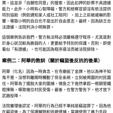
票，這並非「自願性同意」的搜索，因此扣押的鈔票不具證據
能力。此外，小明有心智障礙，警方和檢察官卻沒有依法提供
特別協助（例如通知家人或社工陪同），加上之前被威嚇的影
響，導致小明的自白也不是出於自由意志。最終，因為缺乏合
法證據，法院判決小明無罪。
這個案例告訴我們，警方執法時必須嚴格遵守程序，尤其是對
於身心狀況較為脆弱的人，更要給予特別的保護。否則，即使
看似「有證據」，也可能因為程序違法而被法院排除。
案例二：阿華的教訓（關於竊盜後反抗的後果）
阿華（化名）因為一時貪念，在寺廟偷了金牌。他以為神不知
鬼不覺，沒想到離開時觸動了保全系統，立刻被周圍的村民圍
住。阿華為了擺脫大家的圍捕，情急之下竟然拿起一根鋼管鐵
棍揮舞，導致幾位村民受傷。最後，在警方警告下，他才放下
武器投降。
法院審理後認定，阿華的行為已經不單純是竊盜罪了。因為他
在竊盜後，為了保護贓物和逃避逮捕，當場使用了暴力手段