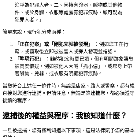
追呼為犯罪人者。二、因持有兇器、贓物或其他物
件、或於身體、衣服等處露有犯罪痕跡，顯可疑為
犯罪人者。」
簡單來說，現行犯分成兩種：
「正在犯案」或「剛犯完就被發現」
：例如您正在行
竊，或竊取後立即被被害人或旁人發現並指認。
「準現行犯」
：雖然犯案時間已過，但有明顯跡象讓您
被高度懷疑，例如被他人大喊「抓小偷」，或您身上帶
著贓物、兇器，或衣服有明顯犯罪痕跡。
當您符合上述任一條件時，無論是店家、路人或警察，都有權
直接對您進行逮捕。但請注意，無論是誰逮捕您，都必須遵守
後續的程序。
逮捕後的權益與程序：我該知道什麼？
一旦被逮捕，您有權利知道以下事項，這是法律賦予您的基本