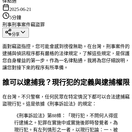
律點通
2025-06-21
5
分鐘
刑事
刑事案件
竊盜罪
分享
面對竊盜指控，您可能會感到徬徨無助。在台灣，刑事案件的
逮捕與偵訊程序都有嚴格的法律規定，了解這些規定，是保護
您自身權益的第一步。作為一名律點通，我將為您仔細說明，
讓您對接下來的程序有所準備。
誰可以逮捕我？現行犯的定義與逮捕權限
在台灣，不只警察，任何民眾在特定情況下都可以合法逮捕竊
盜現行犯。這是依據《刑事訴訟法》的規定：
《刑事訴訟法》第88條：「現行犯，不問何人得逕
行逮捕之。犯罪在實施中或實施後即時發覺者，為
現行犯。有左列情形之一者，以現行犯論：一、被