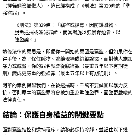
（揮舞鋼管並傷人），這已經構成了《刑法》第329條的「準
強盜罪」。
《刑法》第329條：「竊盜或搶奪，因防護贓物、
脫免逮捕或湮滅罪證，而當場施以強暴脅迫者，以
強盜論。」
這條法律的意思是，即便你一開始的意圖是竊盜，但如果你在
得手後，為了保住贓物、逃離現場或銷毀證據，而對他人施加
暴力或威脅，你的罪名就會從竊盜罪（最重五年以下有期徒
刑）變成更嚴重的強盜罪（最重五年以上有期徒刑）。
阿華的案例提醒我們，在被逮捕時，千萬不要試圖以暴力反
抗，否則原本的竊盜罪將會被加重為準強盜罪，面臨更嚴峻的
法律責任。
結論：保護自身權益的關鍵要點
面對竊盜指控和逮捕程序，請務必保持冷靜，並記住以下幾