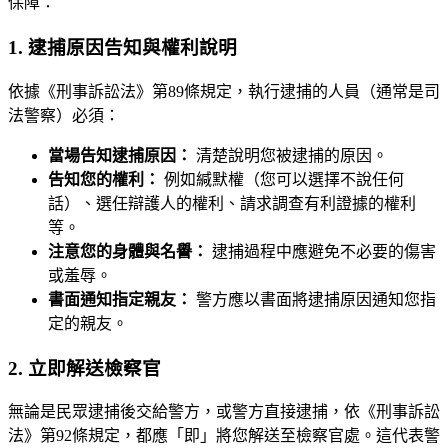
保障：
1. 逮捕原因告知與權利說明
依據《刑事訴訟法》第89條規定，執行逮捕的人員（通常是司
法警察）必須：
當場告知逮捕原因：
清楚說明您被逮捕的原因。
告知您的權利：
例如緘默權（您可以選擇不說任何
話）、選任辯護人的權利、請求調查有利證據的權利
等。
注意您的身體與名譽：
逮捕過程中應避免不必要的傷害
或羞辱。
書面通知指定親友：
警方應以書面將逮捕原因通知您指
定的親友。
2. 立即解送檢察官
無論是民眾逮捕後交給警方，或警方直接逮捕，依《刑事訴訟
法》第92條規定，都應「即」將您解送至檢察官處。這代表警