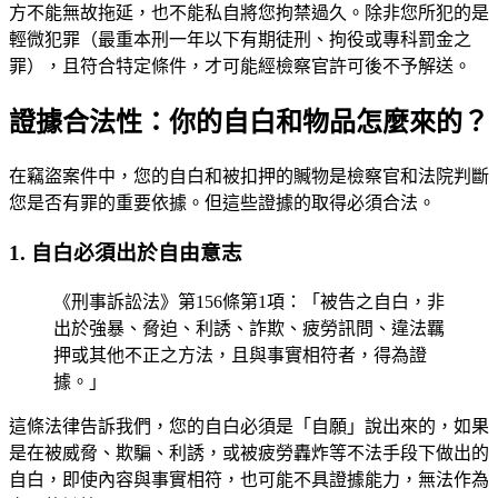
方不能無故拖延，也不能私自將您拘禁過久。除非您所犯的是
輕微犯罪（最重本刑一年以下有期徒刑、拘役或專科罰金之
罪），且符合特定條件，才可能經檢察官許可後不予解送。
證據合法性：你的自白和物品怎麼來的？
在竊盜案件中，您的自白和被扣押的贓物是檢察官和法院判斷
您是否有罪的重要依據。但這些證據的取得必須合法。
1. 自白必須出於自由意志
《刑事訴訟法》第156條第1項：「被告之自白，非
出於強暴、脅迫、利誘、詐欺、疲勞訊問、違法羈
押或其他不正之方法，且與事實相符者，得為證
據。」
這條法律告訴我們，您的自白必須是「自願」說出來的，如果
是在被威脅、欺騙、利誘，或被疲勞轟炸等不法手段下做出的
自白，即使內容與事實相符，也可能不具證據能力，無法作為