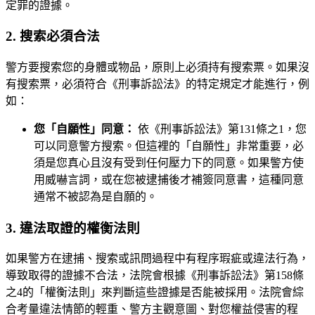
定罪的證據。
2. 搜索必須合法
警方要搜索您的身體或物品，原則上必須持有搜索票。如果沒
有搜索票，必須符合《刑事訴訟法》的特定規定才能進行，例
如：
您「自願性」同意：
依《刑事訴訟法》第131條之1，您
可以同意警方搜索。但這裡的「自願性」非常重要，必
須是您真心且沒有受到任何壓力下的同意。如果警方使
用威嚇言詞，或在您被逮捕後才補簽同意書，這種同意
通常不被認為是自願的。
3. 違法取證的權衡法則
如果警方在逮捕、搜索或訊問過程中有程序瑕疵或違法行為，
導致取得的證據不合法，法院會根據《刑事訴訟法》第158條
之4的「權衡法則」來判斷這些證據是否能被採用。法院會綜
合考量違法情節的輕重、警方主觀意圖、對您權益侵害的程