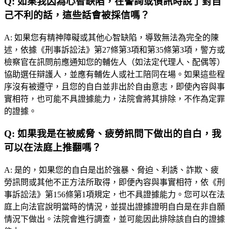
Q:
如果我因為心智缺陷，在警詢或偵訊時說了對自
己不利的話，這些話會被採信嗎？
A:
如果您有精神障礙或其他心智缺陷，導致無法為完全的陳
述，依據《刑事訴訟法》第27條第3項和第35條第3項，警方或
檢察官在訊問前應通知您的輔佐人（如法定代理人、配偶等）
協助選任辯護人，並應有輔佐人或社工陪同在場。如果這些程
序沒有被遵守，且您的自白並非出於自由意志，即使內容與事
實相符，也可能不具證據能力，法院會將其排除，不作為定罪
的證據。
Q:
如果我是在被威脅、疲勞訊問下做出的自白，我
可以在法庭上推翻嗎？
A:
是的，如果您的自白是出於強暴、脅迫、利誘、詐欺、疲
勞訊問或其他不正方法所取得，即便內容與事實相符，依《刑
事訴訟法》第156條第1項規定，也不具證據能力。您可以在法
庭上向法官說明當時的情況，並提出證據證明自白是在非自願
情況下做出。法院會進行調查，並可能因此排除該自白的證據