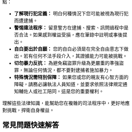
點：
了解現行犯定義：
明白何種情況下您可能被視為現行犯
而遭逮捕。
警惕違法程序：
留意警方在逮捕、搜索、訊問過程中是
否合法。如果感到權益受損，應在筆錄中註明或事後提
出。
自白要出於自願：
您的自白必須是在完全自由意志下做
出。若有任何不法手段介入，其證據能力可能被挑戰。
切勿暴力反抗：
為避免竊盜罪升級為更嚴重的準強盜
罪，無論任何情況，都不要對逮捕者施加暴力。
特殊情況需特別保障：
如果您或您的親友有心智方面的
障礙，請務必讓執法人員知道，並要求依照法律規定通
知輔佐人或社工陪同。這是您的重要權利。
理解這些法律知識，能幫助您在複雜的司法程序中，更好地應
對挑戰，捍衛自身權益。
常見問題快速解答