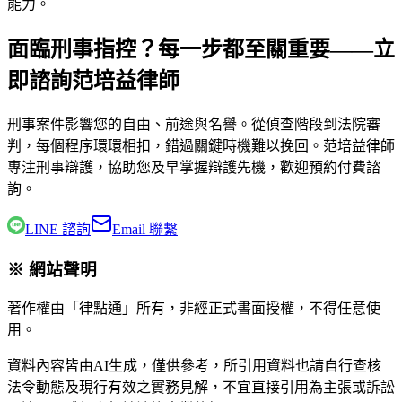
能力。
面臨刑事指控？每一步都至關重要——立
即諮詢范培益律師
刑事案件影響您的自由、前途與名譽。從偵查階段到法院審
判，每個程序環環相扣，錯過關鍵時機難以挽回。
范培益律師
專注刑事辯護，協助您及早掌握辯護先機，歡迎預約付費諮
詢。
LINE 諮詢
Email 聯繫
※ 網站聲明
著作權由「律點通」所有，非經正式書面授權，不得任意使
用。
資料內容皆由AI生成，僅供參考，所引用資料也請自行查核
法令動態及現行有效之實務見解，不宜直接引用為主張或訴訟