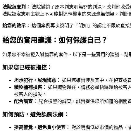
法院怎麼判：
法院撤銷了原本判志明無罪的判決，改判他收受
法院認定志明主觀上不可能對這輛機車的來源毫無懷疑，判斷
給您的啟示：
這個案例再次說明了「明知」的認定不限於直接
給您的實用建議：如何保護自己？
如果您不幸被捲入贓物罪的案件，以下是一些實用的建議，幫
如果您已經被指控：
坦承犯行，展現悔意：
如果您確實涉及其中，在偵查或
積極彌補損害：
如果贓物還在，請務必盡快歸還給被害
被害人的損失。
配合調查：
配合檢警的調查，誠實提供您所知道的相關
如何預防，避免誤觸法網：
提高警覺，避免貪小便宜：
對於明顯低於市價的物品，