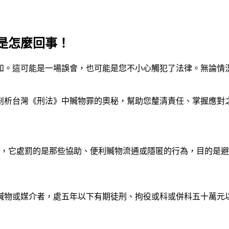
是怎麼回事！
知。這可能是一場誤會，也可能是您不小心觸犯了法律。無論情
剖析台灣《刑法》中贓物罪的奧秘，幫助您釐清責任、掌握應對
說，它處罰的是那些協助、便利贓物流通或隱匿的行為，目的是
買贓物或媒介者，處五年以下有期徒刑、拘役或科或併科五十萬元