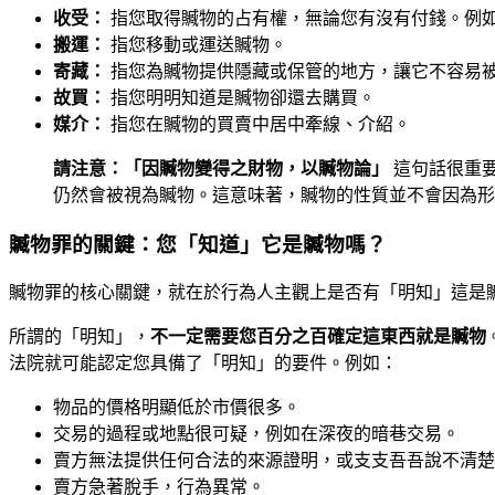
收受：
指您取得贓物的占有權，無論您有沒有付錢。例
搬運：
指您移動或運送贓物。
寄藏：
指您為贓物提供隱藏或保管的地方，讓它不容易
故買：
指您明明知道是贓物卻還去購買。
媒介：
指您在贓物的買賣中居中牽線、介紹。
請注意：「因贓物變得之財物，以贓物論」
這句話很重
仍然會被視為贓物。這意味著，贓物的性質並不會因為形
贓物罪的關鍵：您「知道」它是贓物嗎？
贓物罪的核心關鍵，就在於行為人主觀上是否有「明知」這是
所謂的「明知」，
不一定需要您百分之百確定這東西就是贓物
法院就可能認定您具備了「明知」的要件。例如：
物品的價格明顯低於市價很多。
交易的過程或地點很可疑，例如在深夜的暗巷交易。
賣方無法提供任何合法的來源證明，或支支吾吾說不清楚
賣方急著脫手，行為異常。