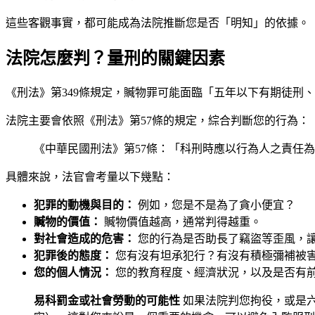
這些客觀事實，都可能成為法院推斷您是否「明知」的依據。
法院怎麼判？量刑的關鍵因素
《刑法》第349條規定，贓物罪可能面臨「五年以下有期徒刑
法院主要會依照《刑法》第57條的規定，綜合判斷您的行為：
《中華民國刑法》第57條：「科刑時應以行為人之責任
具體來說，法官會考量以下幾點：
犯罪的動機與目的：
例如，您是不是為了貪小便宜？
贓物的價值：
贓物價值越高，通常判得越重。
對社會造成的危害：
您的行為是否助長了竊盜等歪風，
犯罪後的態度：
您有沒有坦承犯行？有沒有積極彌補被
您的個人情況：
您的教育程度、經濟狀況，以及是否有
易科罰金或社會勞動的可能性
如果法院判您拘役，或是