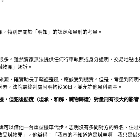
。
罪，特別是關於「明知」的認定和量刑的考量。
很多。雖然賣家無法提供任何行車執照或身分證明，交易地點也
贓物罪」起訴。
來源，確實助長了竊盜歪風，應該受到譴責。但是，考量到阿明
素，法院最終判處阿明拘役30日，並允許他易科罰金。
機，但犯後態度（坦承、和解、贓物歸還）對量刑有很大的影響
說可以借他一台重型機車代步。志明沒有多問對方的姓名、住址
收受贓物罪」，他辯稱：「我真的不知道這是贓車啊！我只是借