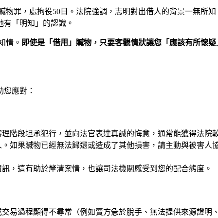
贓物罪，處拘役50日。法院強調，志明對出借人的背景一無所
他有「明知」的認識。
知情。
即使是「借用」贓物，只要客觀情狀讓您「應該有所懷疑
助您應對：
審理階段坦承犯行，並向法官表達真誠的悔意，通常能獲得法院
人。如果贓物已經無法歸還或造成了其他損害，請主動與被害人
資訊，這有助於釐清案情，也讓司法機關感受到您的配合態度。
或交易過程顯得不尋常（例如賣方急於脫手、無法提供來源證明