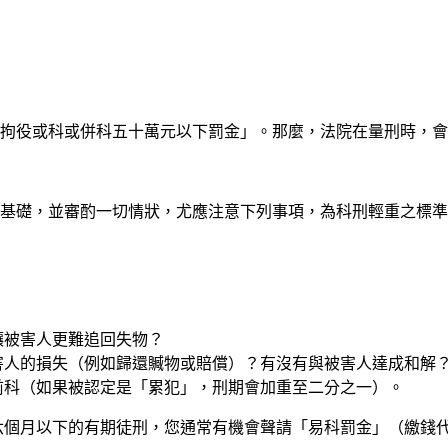
、拘役或科或併科五十萬元以下罰金」。那麼，法院在量刑時，
為基礎，並審酌一切情狀，尤應注意下列事項，為科刑輕重之標
讓被害人更難追回失物？
害人的損失（例如歸還贓物或賠償）？有沒有與被害人達成和解
前科（如果被認定是「累犯」，刑期會加重至二分之一）。
六個月以下的有期徒刑，您通常有機會聲請「易科罰金」（繳錢