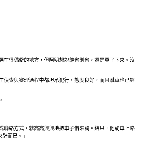
選在很偏僻的地方，但阿明想說能省則省，還是買了下來。沒
在偵查與審理過程中都坦承犯行，態度良好，而且贓車也已經
。
或聯絡方式，就高高興興地把車子借來騎。結果，他騎車上路
來騎而已。」