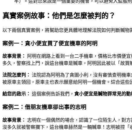
牢）。這對您來說是一個重要的機會，可以避免入監服刑
真實案例故事：他們是怎麼被判的？
以下兩個真實案例，將幫助您更具體地理解法院如何判斷贓物
案例一：貪小便宜買了便宜機車的阿明
故事背景：
阿明在網路上看到一台二手機車，價格比市價便宜
多久，警察找上門，說這台機車是贓車，阿明因此被以「故買
法院怎麼判：
法院認為阿明為了貪圖小利，沒有審慎查明機車
被原車主領回，原車主也表示願意給阿明一個機會。綜合這些因
給您的啟示：
這個案例告訴我們，
貪小便宜是贓物罪常見的動
案例二：借朋友機車卻出事的志明
故事背景：
志明在一個偶然的場合，認識了一位陌生人，對方
沒多久就被警察攔下，這台機車赫然是一輛贓車！志明被控「