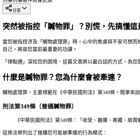
刑事
刑事案件
財產犯罪
分享
突然被指控「贓物罪」？別慌，先搞懂這
當您被指控涉及「贓物處理罪」時，心中的焦慮與不安可想而
自己，將是您當前最重要的功課。
「律點通」深知您的困境，這篇文章將以最白話的方式，為您
什麼是贓物罪？您為什麼會被牽連？
贓物處理罪，主要規範在《中華民國刑法》第349條。簡單來
刑法第349條（普通贓物罪）
《中華民國刑法》第349條：「收受、搬運、寄藏、故
這條法條列出了幾種您可能被牽連的行為模式：