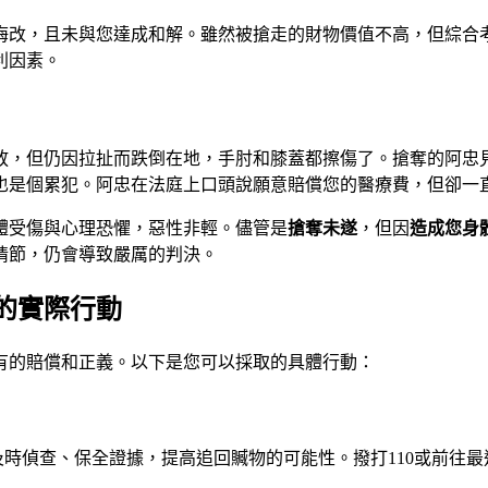
悔改，且未與您達成和解。雖然被搶走的財物價值不高，但綜合
利因素。
放，但仍因拉扯而跌倒在地，手肘和膝蓋都擦傷了。搶奪的阿忠
也是個累犯。阿忠在法庭上口頭說願意賠償您的醫療費，但卻一
體受傷與心理恐懼，惡性非輕。儘管是
搶奪未遂
，但因
造成您身
情節，仍會導致嚴厲的判決。
的實際行動
有的賠償和正義。以下是您可以採取的具體行動：
時偵查、保全證據，提高追回贓物的可能性。撥打110或前往最