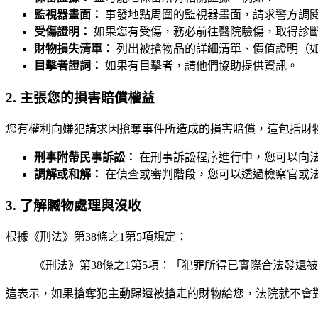
監視器畫面：
事發地點周圍的監視器畫面，請求警方調
受傷證明：
如果您有受傷，務必前往醫院驗傷，取得診
財物損失清單：
列出被搶物品的詳細清單、價值證明（
目擊者證詞：
如果有目擊者，請他們協助提供資訊。
2. 主張您的損害賠償權益
您有權利向嫌犯請求因搶奪事件所造成的損害賠償，這包括財
刑事附帶民事訴訟：
在刑事訴訟程序進行中，您可以向
調解或和解：
在偵查或審判階段，您可以透過檢察官或
3. 了解贓物處理與沒收
根據《刑法》第38條之1第5項規定：
《刑法》第38條之1第5項：「犯罪所得已實際合法發還
這表示，如果搶奪犯主動歸還被搶走的財物給您，法院就不會