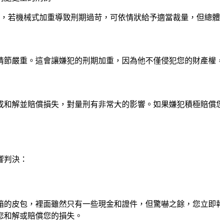
況，若機械式加重導致刑期過苛，可依情狀給予適當裁量，但總
情節嚴重。這會讓嫌犯的刑期加重，因為他不僅侵犯您的財產權
成和解並賠償損失，對量刑有非常大的影響。如果嫌犯積極賠償
響判決：
箱的皮包，裡面雖然只有一些現金和證件，但驚嚇之餘，您立即
您和解或賠償您的損失。