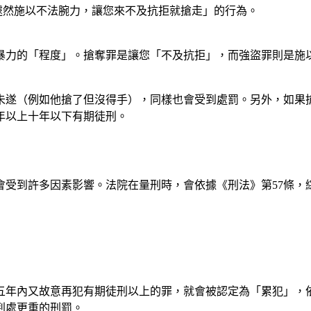
遽然施以不法腕力，讓您來不及抗拒就搶走」的行為。
。
暴力的「程度」。搶奪罪是讓您「不及抗拒」，而強盜罪則是施
奪未遂（例如他搶了但沒得手），同樣也會受到處罰。另外，如果
年以上十年以下有期徒刑。
會受到許多因素影響。法院在量刑時，會依據《刑法》第57條，
年內又故意再犯有期徒刑以上的罪，就會被認定為「累犯」，依
判處更重的刑罰。