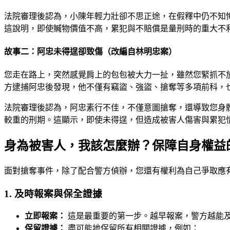
法院審理後認為，小陳年輕力壯卻不思正途，在假釋中仍不知
這說明，即使贓物價值不高，累犯與不賠償是量刑時的重大不
故事二：阿忠未得逞卻致傷（改編自林明忠案）
您走在路上，突然感覺肩上的包包被大力一扯，雖然您緊抓不
方逮捕阿忠後發現，他不僅有竊盜、強盜、搶奪等多項前科，
法院審理後認為，阿忠素行不佳，不僅意圖搶奪，還導致您身
較重的刑期。這顯示，即使未得逞，但造成被害人傷害與累犯
身為被害人，我該怎麼辦？保障自身權益
面對搶奪事件，除了配合警方偵辦，您還有權利為自己爭取應
1. 及時報案與保全證據
立即報案：
這是最重要的第一步。越早報案，警方越能及
保留證據：
盡可能地保留所有相關證據，例如：