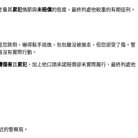
考量其
累犯
情節與
未賠償
的態度，最終判處他較重的有期徒刑。
見您跌倒，嚇得鬆手逃逸，包包雖沒被搶走，但您卻受了傷。警
直沒有實際行動。
體傷害
且
累犯
，加上他口頭承諾賠償卻未實際履行，最終判處他
近的警察局。