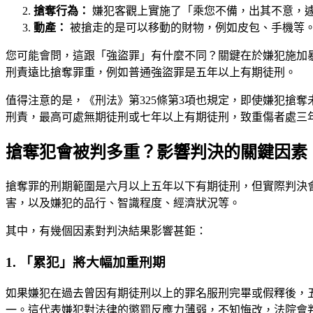
搶奪行為：
嫌犯客觀上實施了「乘您不備，出其不意，
動產：
被搶走的是可以移動的財物，例如皮包、手機等
您可能會問，這跟「強盜罪」有什麼不同？關鍵在於嫌犯施加
刑責遠比搶奪罪重，例如普通強盜罪是五年以上有期徒刑。
值得注意的是，《刑法》第325條第3項也規定，即使嫌犯搶
刑責，最高可處無期徒刑或七年以上有期徒刑，致重傷者處三
搶奪犯會被判多重？影響判決的關鍵因素
搶奪罪的刑期範圍是六月以上五年以下有期徒刑，但實際判決
害，以及嫌犯的品行、智識程度、經濟狀況等。
其中，有幾個因素對判決結果影響甚鉅：
1. 「累犯」將大幅加重刑期
如果嫌犯在過去曾因有期徒刑以上的罪名服刑完畢或假釋後，五
一。這代表嫌犯對法律的懲罰反應力薄弱，不知悔改，法院會