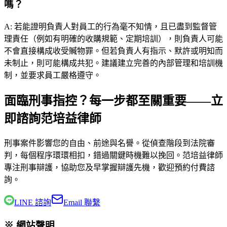
嗎？
A:
若能證明負責人對員工的行為毫不知情，且已盡到監督管
理責任（例如有明確的收購規範、定期培訓），則負責人可能
不會直接構成收受贓物罪。但若負責人有指示、默許或明知而
未制止，則可能構成共犯。建議建立完善的內部管理和培訓機
制，並要求員工嚴格遵守。
面臨刑事指控？每一步都至關重要——立
即諮詢范培益律師
刑事案件影響您的自由、前途與名譽。從偵查階段到法院審
判，每個程序環環相扣，錯過關鍵時機難以挽回。
范培益律師
專注刑事辯護，協助您及早掌握辯護先機，歡迎預約付費諮
詢。
LINE 諮詢
Email 聯繫
※ 網站聲明