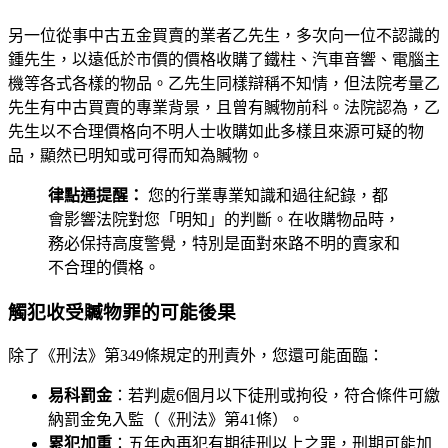
另一位從事中古五金買賣的業者乙先生，多次向一位不認識的
鍾先生，以遠低於市價的價格收購了鐵柱、汽車音響、電腦主
機等各式各樣的物品。乙先生同樣辯稱不知情，但法院考量乙
先生有中古買賣的專業背景，且曾有贓物前科。法院認為，乙
先生以不合理價格向不明人士收購如此多樣且來源可疑的物
品，顯然已明知或可得而知為贓物。
律點通提醒：
您的行業專業知識和過往紀錄，都
會影響法院對您「明知」的判斷。在收購物品時，
務必保持高度警覺，特別是面對來路不明的賣家和
不合理的價格。
觸犯收受贓物罪的可能後果
除了《刑法》第349條規定的刑責外，您還可能面臨：
易科罰金
：若判處6個月以下徒刑或拘役，符合條件可繳
納罰金免入監（《刑法》第41條）。
累犯加重
：五年內再犯有期徒刑以上之罪，刑期可能加