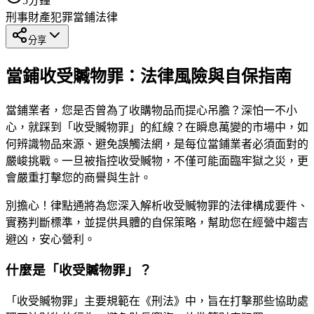
5
分鐘
刑事
財產犯罪
當鋪法律
分享
當鋪收受贓物罪：法律風險與自保指南
當鋪業者，您是否曾為了收購物品而提心吊膽？深怕一不小
心，就踩到「收受贓物罪」的紅線？在瞬息萬變的市場中，如
何辨識物品來源、避免誤觸法網，是每位當鋪業者必須面對的
嚴峻挑戰。一旦被指控收受贓物，不僅可能面臨牢獄之災，更
會嚴重打擊您的商譽與生計。
別擔心！律點通將為您深入解析收受贓物罪的法律構成要件、
實務判斷標準，並提供具體的自保策略，幫助您在經營中趨吉
避凶，安心營利。
什麼是「收受贓物罪」？
「收受贓物罪」主要規範在《刑法》中，旨在打擊那些協助處