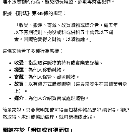
理不法財物的行為，避免助長竊盜、詐欺等財產犯罪。
根據
《刑法》第349條
的規定：
「收受、搬運、寄藏、故買贓物或媒介者，處五年
以下有期徒刑、拘役或科或併科五十萬元以下罰
金。因贓物變得之財物，以贓物論。」
這條文涵蓋了多種行為態樣：
收受
：指您取得贓物的持有或實際支配權。
搬運
：為他人移動贓物。
寄藏
：為他人保管、藏匿贓物。
故買
：以有償方式購買贓物（這最常發生在當鋪業者身
上）。
媒介
：為他人介紹買賣或處理贓物。
簡單來說，只要您明知或可得而知某件物品是犯罪所得，卻仍
然取得、處理或協助處理，就可能構成此罪。
關鍵在於「明知或可得而知」