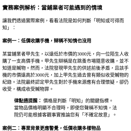
實務案例解析：當鋪業者可能遇到的情境
讓我們透過實際案例，看看法院是如何判斷「明知或可得而
知」：
案例一：低價收購手機，辯稱不知情也沒用
某當鋪業者甲先生，以遠低於市價的3000元，向一位陌生人收
購了一支高價手機。甲先生辯稱是在跳蚤市場隨意收購，並不
知道是贓物。然而，法院發現甲先生的供述前後矛盾，且該手
機的市價遠高於3000元，加上甲先生過去曾有類似收受贓物的
紀錄。法院最終認定甲先生對於手機來源應有合理懷疑，卻仍
收受，構成收受贓物罪。
律點通提醒：
價格是判斷「明知」的關鍵指標。
當物品價格明顯不合理時，即使您聲稱不知情，法
院仍可能根據客觀事實推論您有「不確定故意」。
案例二：專業背景更應警覺，低價收購多樣物品