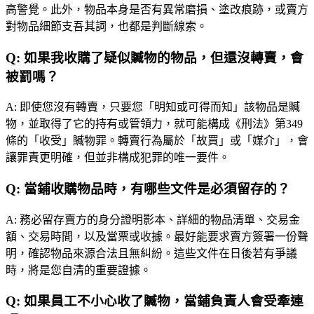
高警覺。此外，物品本身是否有異常磨損、塗改痕跡，或賣方
對物品細節支吾其詞，也都是判斷線索。
Q:
如果我收購了疑似贓物的物品，但還沒轉賣，會
被罰嗎？
A:
即使您沒有轉賣，只要您「明知或可得而知」該物品是贓
物，並取得了它的持有或管領力，就可能構成《刑法》第349
條的「收受」贓物罪。轉賣行為屬於「故買」或「媒介」，會
讓罪責更明確，但並非構成犯罪的唯一要件。
Q:
當鋪收購物品時，有哪些文件是必須留存的？
A:
務必留存賣方的身分證明影本、詳細的物品清單、交易金
額、交易時間，以及當票或收據。最好能要求賣方簽署一份聲
明，確認物品來源合法且無糾紛。這些文件在日後若有爭議
時，將是您自清的重要證據。
Q:
如果員工不小心收了贓物，當鋪負責人會受牽連