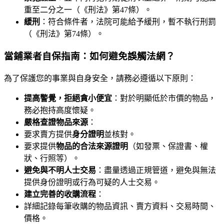
重至二分之一（《刑法》第47條）。
緩刑
：符合條件者，法院可能給予緩刑，暫不執行刑罰
（《刑法》第74條）。
當鋪業者自保指南：如何避免誤觸法網？
為了保護您的事業與自身安全，請務必遵循以下原則：
提高警覺，拒絕貪小便宜
：對於明顯低於市價的物品，
務必抱持高度懷疑。
嚴格查證物品來源
：
要求賣方提供
身分證明
並核對。
要求提供
物品的合法來源證明
（如發票、保證書、權
狀、行照等）。
避免與不明人士交易
：盡量透過正規管道，避免與無法
提供身份證明或行為可疑的人士交易。
建立完善的收購流程
：
詳細記錄每筆收購的物品資訊、賣方資料、交易時間、
價格。