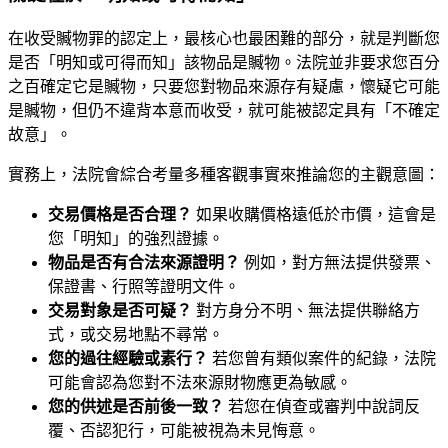
在收受贓物罪的認定上，最核心也最困難的部分，就是判斷您
是否「明知或可得而知」該物品是贓物。法院並非要求您百分
之百確定它是贓物，只要您對物品來源存有疑慮，懷疑它可能
是贓物，但仍不違背本意而收受，就可能被認定具有「不確定
故意」。
實務上，法院會綜合考量多種客觀事實來推論您的主觀意圖：
交易價格是否合理？
如果收購價格遠低於市價，這會是
您「明知」的強烈證據。
物品是否有合法來源證明？
例如，對方無法提供發票、
保證書、行照等證明文件。
交易對象是否可疑？
對方身分不明、無法提供聯絡方
式，或交易地點不尋常。
您的過往經驗或素行？
若您曾有類似案件的紀錄，法院
可能會認為您對不法來源財物應更為敏感。
您的供述是否前後一致？
若您在偵查或審判中說詞反
覆、否認犯行，可能被視為未見悔意。