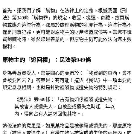
首先，讓我們了解「贓物」在法律上的定義。根據我國《刑
法》第349條「贓物罪」的規定，收受、搬運、寄藏、故買贓
物或媒介這些行為，都屬於處理贓物的犯罪行為。這些行為不
僅是刑事犯罪，更可能對原物主的財產權造成侵害。當您不慎
買到贓物時，雖然您是善意的，但原物主仍可能依法向您主張
權利。
原物主的「追回權」：民法第949條
身為善意買受人，您最關心的莫過於：「我買到的東西，會不
會被要回去？」答案是：有可能！這與《民法》中一項重要的
規定息息相關，也就是針對盜贓物或遺失物的特別規定：
《民法》第949條：「占有物如係盜贓或遺失物，
其被害人或遺失人，自被盜或遺失之時起二年以
內，得向占有人請求回復其物。」
這條法條的意思是，如果某物品是被偷竊或遺失的，那麼原物
主（被害人或遺失人）有權在物品被盜或遺失後的兩年內，向