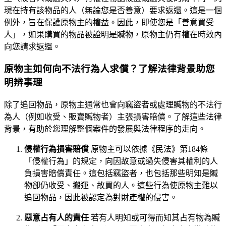
現在持有該物品的人（無論您是否善意）要求返還。這是一個
例外，旨在保護原物主的權益。因此，即使您是「善意買受
人」，如果購買的物品被證明是贓物，原物主仍有權在時效內
向您請求返還。
原物主如何向不法行為人求償？了解法律背景助您
明辨事理
除了追回物品，原物主通常也會向竊盜者或處理贓物的不法行
為人（例如收受、販賣贓物者）主張損害賠償。了解這些法律
背景，有助於您理解整個案件的發展與法律程序的走向。
侵權行為損害賠償
原物主可以依據《民法》第184條
「侵權行為」的規定，向因故意或過失侵害其權利的人
負損害賠償責任。這包括竊盜者，也包括那些明知是贓
物卻仍收受、搬運、故買的人。這些行為使原物主難以
追回物品，因此被認定為對財產權的侵害。
惡意占有人的責任
若有人明知或可得而知其占有物為贓