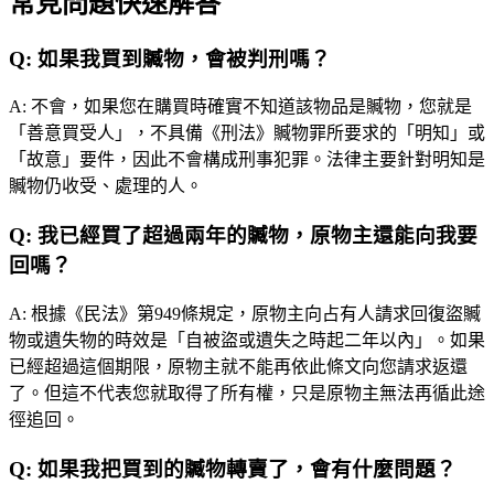
常見問題快速解答
Q:
如果我買到贓物，會被判刑嗎？
A:
不會，如果您在購買時確實不知道該物品是贓物，您就是
「善意買受人」，不具備《刑法》贓物罪所要求的「明知」或
「故意」要件，因此不會構成刑事犯罪。法律主要針對明知是
贓物仍收受、處理的人。
Q:
我已經買了超過兩年的贓物，原物主還能向我要
回嗎？
A:
根據《民法》第949條規定，原物主向占有人請求回復盜贓
物或遺失物的時效是「自被盜或遺失之時起二年以內」。如果
已經超過這個期限，原物主就不能再依此條文向您請求返還
了。但這不代表您就取得了所有權，只是原物主無法再循此途
徑追回。
Q:
如果我把買到的贓物轉賣了，會有什麼問題？