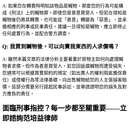
A:
如果您在轉賣時明知該物品是贓物，那麼您的行為可能構
成《刑法》上的贓物罪。即使您是善意買受人，但若在得知是
贓物後仍將其轉賣，也可能從「善意」轉變為「惡意」，並承
擔相應的刑事或民事責任。建議一旦得知是贓物，應立即停止
任何處置行為，並配合警方調查。
Q:
我買到贓物後，可以向賣我東西的人求償嗎？
A:
雖然本篇文章的法律分析主要著重於原物主如何向處理贓
物者求償，但作為善意買受人，若您因返還贓物而遭受損失，
您通常可以根據買賣契約的規定（如出賣人的權利瑕疵擔保責
任）或侵權行為等法律基礎，向出售贓物給您的人主張損害賠
償。這部分需要另行提起民事訴訟，並舉證證明您的損失及對
方應負的責任。
面臨刑事指控？每一步都至關重要——立
即諮詢范培益律師