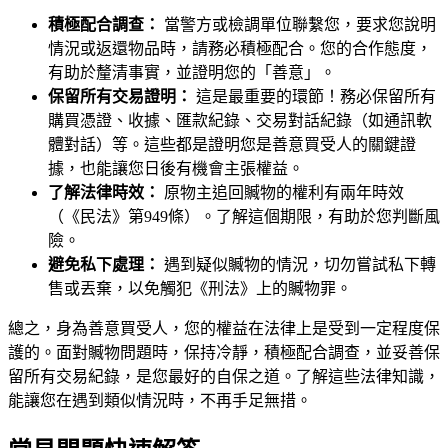
積極配合調查：
當警方或檢調單位聯繫您，要求您說明
情況或返還物品時，請務必積極配合。您的合作態度，
有助於釐清事實，並證明您的「善意」。
保留所有交易證明：
這是最重要的環節！務必保留所有
購買憑證、收據、匯款紀錄、交易對話紀錄（如通訊軟
體對話）等。這些都是證明您是善意買受人的關鍵證
據，也能讓您日後有機會主張權益。
了解法律時效：
原物主追回贓物的權利有兩年時效
（《民法》第949條）。了解這個期限，有助於您判斷風
險。
避免私下處理：
遇到疑似贓物的情況，切勿嘗試私下轉
售或丟棄，以免觸犯《刑法》上的贓物罪。
總之，身為善意買受人，您的權益在法律上是受到一定程度保
護的。面對贓物問題時，保持冷靜，積極配合調查，並妥善保
留所有交易紀錄，是您最好的自保之道。了解這些法律知識，
能讓您在遇到類似情況時，不再手足無措。