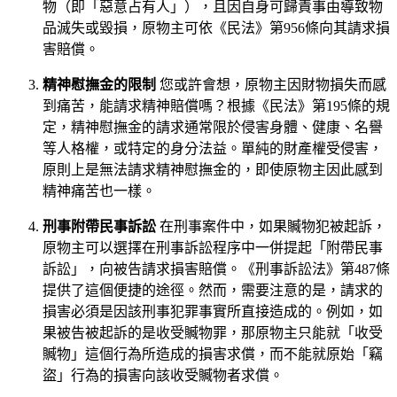
物（即「惡意占有人」），且因自身可歸責事由導致物
品滅失或毀損，原物主可依《民法》第956條向其請求損
害賠償。
精神慰撫金的限制
您或許會想，原物主因財物損失而感
到痛苦，能請求精神賠償嗎？根據《民法》第195條的規
定，精神慰撫金的請求通常限於侵害身體、健康、名譽
等人格權，或特定的身分法益。單純的財產權受侵害，
原則上是無法請求精神慰撫金的，即使原物主因此感到
精神痛苦也一樣。
刑事附帶民事訴訟
在刑事案件中，如果贓物犯被起訴，
原物主可以選擇在刑事訴訟程序中一併提起「附帶民事
訴訟」，向被告請求損害賠償。《刑事訴訟法》第487條
提供了這個便捷的途徑。然而，需要注意的是，請求的
損害必須是因該刑事犯罪事實所直接造成的。例如，如
果被告被起訴的是收受贓物罪，那原物主只能就「收受
贓物」這個行為所造成的損害求償，而不能就原始「竊
盜」行為的損害向該收受贓物者求償。