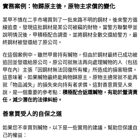
實務案例：物歸原主後，原物主求償的變化
某甲不慎在二手市場買到了一批來路不明的鋼材。後來警方循
線追查，發現這批鋼材是某公司被竊的財物。當警方聯繫甲並
說明情況後，甲積極配合調查，並將鋼材全數交還給警方，最
終鋼材被發還給了原公司。
在這個案例中，雖然甲曾持有贓物，但由於鋼材最終已成功被
追回並發還給原公司，原公司就無法再向處理贓物的人（包括
甲在內）主張「因鋼材無法回復所有權」所造成的損害賠償。
這意味著，如果贓物最終能夠物歸原主，原物主通常就不能再
就「物品滅失」的損失來向持有者求償。這對善意買受人來
說，是一個重要的參考點：
積極配合返還贓物，有助於釐清責
任，減少潛在的法律糾紛。
善意買受人的自保之道
如果您不幸買到贓物，以下是一些實用的建議，幫助您保護自
己的權益：