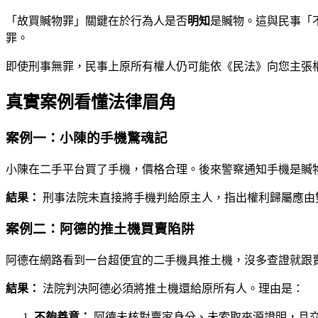
「故買贓物罪」關鍵在於行為人是否
明知
是贓物。這與民事「
罪。
即使刑事無罪，民事上原所有權人仍可能依《民法》向您主張
真實案例看懂法律眉角
案例一：小陳的手機驚魂記
小陳在二手平台買了手機，價格合理。後來警察通知手機是贓
結果：
刑事法院未直接將手機判給原主人，指出權利歸屬應由
案例二：阿德的推土機買賣陷阱
阿德在網路看到一台超便宜的二手機具推土機，沒多查證就跟
結果：
法院判決阿德必須將推土機還給原所有人。理由是：
不夠善意：
阿德未核對賣家身分、未索取來源證明，且