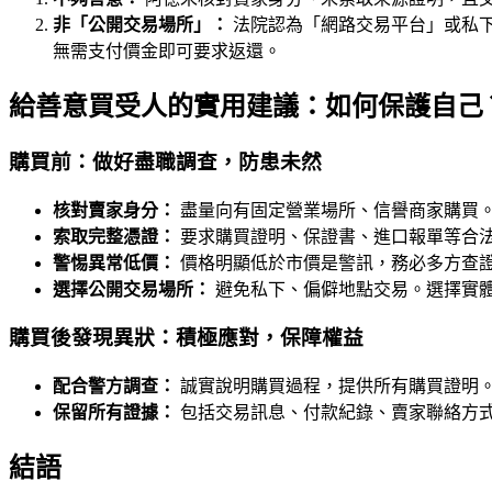
非「公開交易場所」：
法院認為「網路交易平台」或私下
無需支付價金即可要求返還。
給善意買受人的實用建議：如何保護自己
購買前：做好盡職調查，防患未然
核對賣家身分：
盡量向有固定營業場所、信譽商家購買
索取完整憑證：
要求購買證明、保證書、進口報單等合
警惕異常低價：
價格明顯低於市價是警訊，務必多方查
選擇公開交易場所：
避免私下、偏僻地點交易。選擇實體
購買後發現異狀：積極應對，保障權益
配合警方調查：
誠實說明購買過程，提供所有購買證明
保留所有證據：
包括交易訊息、付款紀錄、賣家聯絡方
結語