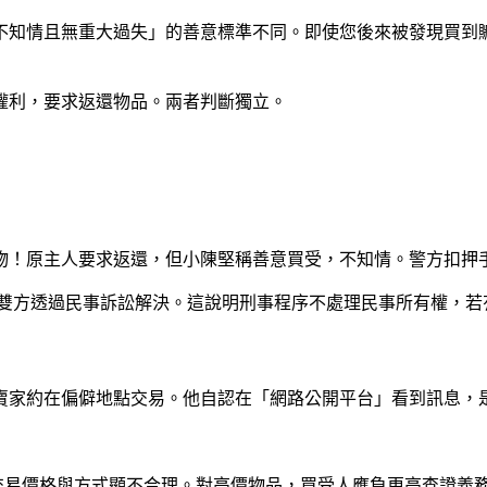
不知情且無重大過失」的善意標準不同。即使您後來被發現買到
權利，要求返還物品。兩者判斷獨立。
物！原主人要求返還，但小陳堅稱善意買受，不知情。警方扣押
雙方透過民事訴訟解決。這說明刑事程序不處理民事所有權，若
賣家約在偏僻地點交易。他自認在「網路公開平台」看到訊息，
交易價格與方式顯不合理。對高價物品，買受人應負更高查證義