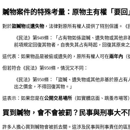
贓物案件的特殊考量：原物主有權「要回
對於
盜贓物
或
遺失物
，法律對原所有權人提供了特別保護。《民法
《民法》第949條：「占有物如係盜贓、遺失物或其他
前項規定回復其物者，自喪失其占有時起，回復其原來之
這代表：如果物品是被偷或遺失的，原所有權人可在
兩年內
（
但若符合《民法》第950條，情況又不同：
《民法》第950條：「盜贓、遺失物或其他非基於原占
出之價金，不得回復其物。」
這表示：如果您是在
公開交易場所
（如實體店面、跳蚤市場等
買到贓物，會不會被罰？民事與刑事大不
許多人擔心買到贓物會被抓去關。這涉及民事與刑事責任的區別