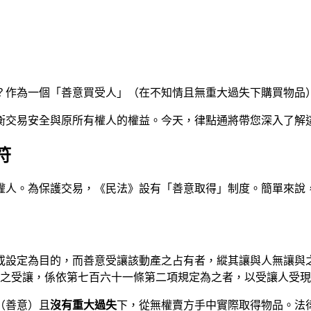
？作為一個「善意買受人」（在不知情且無重大過失下購買物品
衡交易安全與原所有權人的權益。今天，律點通將帶您深入了解
符
權人。為保護交易，《民法》設有「善意取得」制度。簡單來說
轉或設定為目的，而善意受讓該動產之占有者，縱其讓與人無讓與
之受讓，係依第七百六十一條第二項規定為之者，以受讓人受
（善意）且
沒有重大過失
下，從無權賣方手中實際取得物品。法