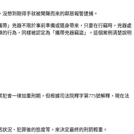
。沒想到剛得手就被聞聲而來的鄰居報警逮捕。
攜帶」兇器不限於事前準備或隨身帶來，只要在行竊時，兇器處
鎖的行為，同樣被認定為「攜帶兇器竊盜」。這個案例清楚說明
犯會一律加重刑期，但根據司法院釋字第775號解釋，現在法
活狀況、犯罪後的態度等，來決定最終的刑罰輕重。