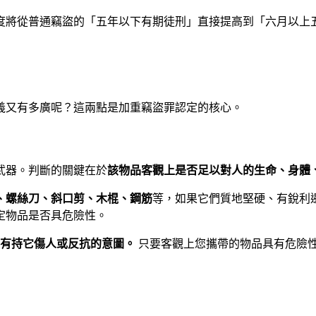
度將從普通竊盜的「五年以下有期徒刑」直接提高到「六月以上
義又有多廣呢？這兩點是加重竊盜罪認定的核心。
武器。判斷的關鍵在於
該物品客觀上是否足以對人的生命、身體
、螺絲刀、斜口剪、木棍、鋼筋
等，如果它們質地堅硬、有銳利
定物品是否具危險性。
有持它傷人或反抗的意圖。
只要客觀上您攜帶的物品具有危險