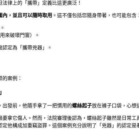
但法律上的「攜帶」定義比這更廣泛！
圍內，並且可以隨時取用
。這不僅包括您隨身帶著，也可能包含
。
用來破壞門窗）。
被認定為「攜帶兇器」。
際的案例：
」
。出發前，他隨手拿了一把慣用的
螺絲起子
放在褲子口袋，心想
過要拿它傷人。然而，法院審理後認為，螺絲起子雖然是日常工
認定他構成加重竊盜罪。這個案例充分說明了「兇器」的認定是