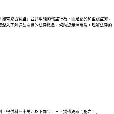
「攜帶兇器竊盜」並非單純的竊盜行為，而是屬於加重竊盜罪，
您深入了解這些關鍵的法律概念，幫助您釐清現況，理解法律的
徒刑，得併科五十萬元以下罰金：三、攜帶兇器而犯之。」