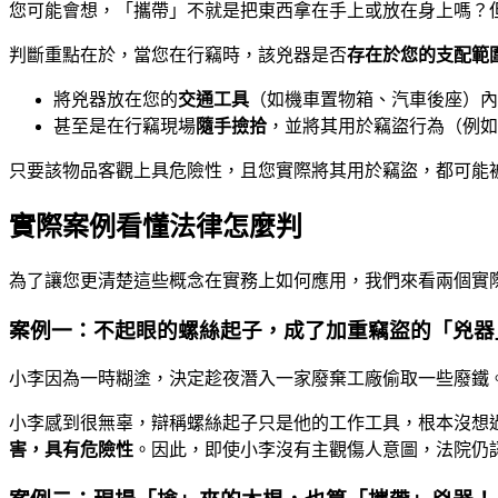
您可能會想，「攜帶」不就是把東西拿在手上或放在身上嗎？
判斷重點在於，當您在行竊時，該兇器是否
存在於您的支配範
將兇器放在您的
交通工具
（如機車置物箱、汽車後座）內
甚至是在行竊現場
隨手撿拾
，並將其用於竊盜行為（例如
只要該物品客觀上具危險性，且您實際將其用於竊盜，都可能
實際案例看懂法律怎麼判
為了讓您更清楚這些概念在實務上如何應用，我們來看兩個實
案例一：不起眼的螺絲起子，成了加重竊盜的「兇器
小李因為一時糊塗，決定趁夜潛入一家廢棄工廠偷取一些廢鐵
小李感到很無辜，辯稱螺絲起子只是他的工作工具，根本沒想
害，具有危險性
。因此，即使小李沒有主觀傷人意圖，法院仍