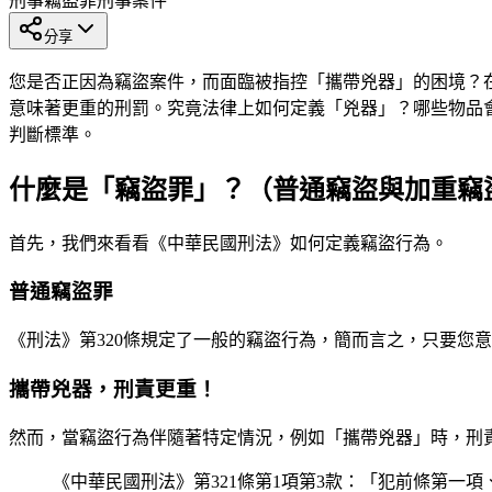
刑事
竊盜罪
刑事案件
分享
您是否正因為竊盜案件，而面臨被指控「攜帶兇器」的困境？
意味著更重的刑罰。究竟法律上如何定義「兇器」？哪些物品
判斷標準。
什麼是「竊盜罪」？（普通竊盜與加重竊
首先，我們來看看《中華民國刑法》如何定義竊盜行為。
普通竊盜罪
《刑法》第320條規定了一般的竊盜行為，簡而言之，只要您
攜帶兇器，刑責更重！
然而，當竊盜行為伴隨著特定情況，例如「攜帶兇器」時，刑
《中華民國刑法》第321條第1項第3款：「犯前條第