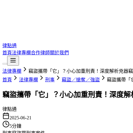
律點通
首頁
法律專欄
合作律師
關於我們
法律專欄
竊盜攜帶「它」？小心加重刑責！深度解析兇器竊
首頁
法律專欄
刑事
竊盜／搶奪／強盜
竊盜攜帶「
竊盜攜帶「它」？小心加重刑責！深度解
律點通
2025-06-21
5
分鐘