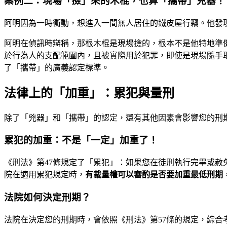
案例二：現場「撿」來的木棍，也算「攜帶」兇器！
阿明因為一時衝動，想進入一間無人居住的鐵皮屋行竊。他發
阿明在偵訊時辯稱，那根木棍是現場撿的，根本不是他特地準
於行為人的支配範圍內，且被實際用於犯罪，即使是現場隨手
了「攜帶」的廣義認定標準。
法律上的「加重」：累犯與量刑
除了「兇器」和「攜帶」的認定，還有其他因素會影響您的刑
累犯的加重：不是「一定」加重了！
《刑法》第47條規定了「累犯」：如果您在徒刑執行完畢或赦
院在適用累犯規定時，
有裁量權可以審酌是否要加重最低刑期
法院如何決定刑期？
法院在決定您的刑期時，會依照《刑法》第57條的規定，綜