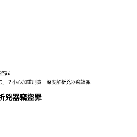
盜罪
它」？小心加重刑責！深度解析兇器竊盜罪
析兇器竊盜罪