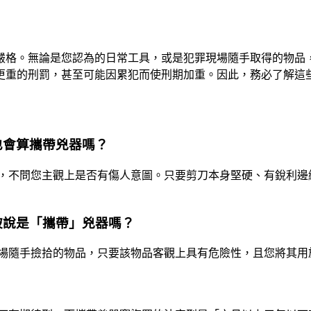
嚴格。無論是您認為的日常工具，或是犯罪現場隨手取得的物品
更重的刑罰，甚至可能因累犯而使刑期加重。因此，務必了解這
也會算攜帶兇器嗎？
，不問您主觀上是否有傷人意圖。只要剪刀本身堅硬、有銳利邊
被說是「攜帶」兇器嗎？
場隨手撿拾的物品，只要該物品客觀上具有危險性，且您將其用