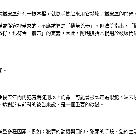
現鐵皮屋外有一根
木棍
，就隨手撿起來用它敲壞了鐵皮屋的門鎖
備或從家裡帶來的，不應該算是「攜帶兇器」。但法院指出，「
取得，也符合「攜帶」的定義。因此，阿明撿拾木棍用於破壞門
期。
免後五年內再犯有期徒刑以上的罪，可能會被認定為累犯。過去累
，這對於有前科的被告來說，是一個重要的改變。
合考量多種因素，例如：犯罪的動機與目的、犯罪的手段、您的生