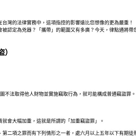
在台灣的法律實務中，這項指控的影響遠比您想像的更為嚴重！
會被認定為兇器？「攜帶」的範圍又有多廣？今天，律點通將帶
盜）
意圖不法取得他人財物並實施竊取行為，就可能構成普通竊盜罪。
責就會大幅加重，這就是所謂的「加重竊盜罪」。
一項、第二項之罪而有下列情形之一者，處六月以上五年以下有期