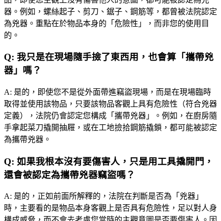
器。例如，螺絲起子、剪刀、鋸子、鋼筋等，都曾被法院認定
為兇器。重點在於物品本身的「危險性」，而非您的使用目
的。
Q:
我只是在現場隨手撿了東西用，也會算「攜帶兇
器」嗎？
A:
是的，即使您不是從外面帶進竊盜現場，而是在現場臨時
取得並使用該物品，只要該物品客觀上具有危險性（符合兇器
定義），法院仍會認定您構成「攜帶兇器」。例如，在廚房隨
手拿起菜刀撬開抽屜，或在工地撿拾鋼筋撬鎖，都可能被認定
為攜帶兇器。
Q:
如果我根本沒有要傷害人，只是用工具撬開門，
還會被認定為攜帶兇器竊盜嗎？
A:
是的，正如前面所解釋的，法院在判斷是否為「兇器」
時，主要看的是物品本身客觀上是否具有危險性，足以對人身
構成威脅，而不會去考慮您當時的主觀意圖是否要傷害人。因