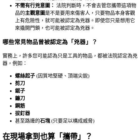
不需有行兇意圖：
法院判斷時，不會去管您攜帶這項物
品的
主觀意圖
是不是要用來傷害人，只要物品本身客觀
上有危險性，就可能被認定為兇器。即使您只是想用它
來撬開門鎖，也可能被認定為兇器。
哪些常見物品曾被認定為「兇器」？
實務上，許多您可能認為只是工具的物品，都被法院認定為兇
器，例如：
螺絲起子
(因質地堅硬、頂端尖銳)
剪刀
鋸子
鐮刀
鋼筋
拔釘器
甚至路邊的
石塊
(只要足以構成威脅)
在現場拿到也算「攜帶」？