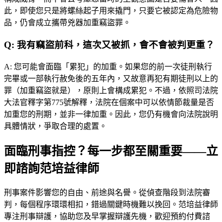
此，即使您只是將螺絲起子用來撬門，只要它被認定為危險物
品，仍會成立攜帶兇器加重竊盜罪。
Q:
我有竊盜前科，這次又被抓，會不會被判更重？
A:
您可能會面臨「累犯」的加重。如果您的前一次徒刑執行
完畢或一部執行赦免後的五年內，又故意再犯有期徒刑以上的
罪（加重竊盜就是），原則上會構成累犯。不過，依照司法院
大法官釋字第775號解釋，法院在個案中可以依情節裁量是否
加重您的刑期，並非一律加重。因此，您仍有機會向法院說明
具體情狀，爭取合理的處置。
面臨刑事指控？每一步都至關重要——立
即諮詢范培益律師
刑事案件影響您的自由、前途與名譽。從偵查階段到法院審
判，每個程序環環相扣，錯過關鍵時機難以挽回。
范培益律師
專注刑事辯護，協助您及早掌握辯護先機，歡迎預約付費諮