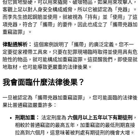
但它質地堅硬，可以用來撬開、破壞物品，如果用來攻擊人，
客觀上足以對人身安全構成威脅，所以它被認定為「兇器」。
而李先生撿起鋼筋並使用，就被視為「持有」並「使用」了這
項兇器，符合了「攜帶」的要件，因此也成立了「攜帶兇器加
重竊盜罪」。
律點通解析：
這個案例說明了「攜帶」的廣泛定義。您不一
定要從家裡帶工具來，只要在犯罪現場臨時取得並使用具有危
險性的物品，就可能構成加重竊盜罪。這提醒我們，即使是就
地取材，也可能導致更嚴重的法律後果。
我會面臨什麼法律後果？
一旦被認定為「攜帶兇器加重竊盜罪」，您可能面臨的法律後
果比普通竊盜嚴重許多：
刑期加重：
法定刑度為
六個月以上五年以下有期徒刑
，
相較於普通竊盜的最高五年，加重竊盜的最低刑期直接
拉高到六個月，這意味著被判處有期徒刑的機會大增。