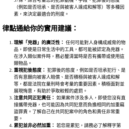
57條，綜合考量您的犯罪動機、手段、犯罪後的態度
（例如是否坦承、是否與被害人達成和解等）等多種因
素，來決定最適合的刑度。
律點通給你的實用建議：
理解「兇器」的廣泛性：
任何可能對人身構成威脅的物
品，即使是日常生活中的工具，都可能被認定為兇器。
在涉入類似案件時，務必釐清當時是否有攜帶或使用這
類物品。
重視犯後態度：
犯罪後的態度，例如是否坦承犯行、是
否有意願向被害人賠償、是否積極與被害人達成和解
等，都是法院在量刑時會考量的重要因素。積極面對並
展現悔意，有助於爭取較輕的處罰。
注意共同正犯責任：
如果案件涉及多人，即使您沒有直
接攜帶兇器，也可能因為共同犯意而負擔相同的加重竊
盜罪責。了解自己在共同犯案中的角色和責任非常重
要。
累犯並非必然加重：
若您是累犯，請務必了解釋字第