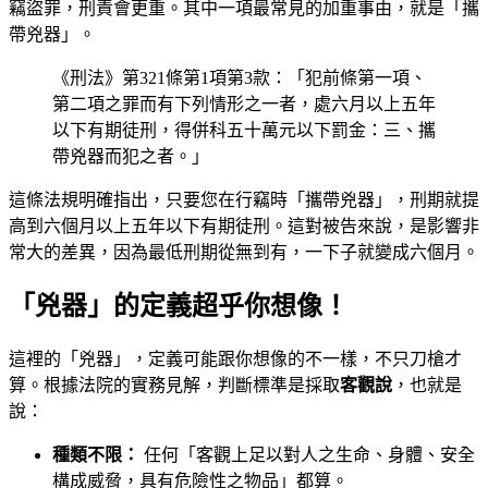
竊盜罪，刑責會更重。其中一項最常見的加重事由，就是「攜
帶兇器」。
《刑法》第321條第1項第3款：「犯前條第一項、
第二項之罪而有下列情形之一者，處六月以上五年
以下有期徒刑，得併科五十萬元以下罰金：三、攜
帶兇器而犯之者。」
這條法規明確指出，只要您在行竊時「攜帶兇器」，刑期就提
高到六個月以上五年以下有期徒刑。這對被告來說，是影響非
常大的差異，因為最低刑期從無到有，一下子就變成六個月。
「兇器」的定義超乎你想像！
這裡的「兇器」，定義可能跟你想像的不一樣，不只刀槍才
算。根據法院的實務見解，判斷標準是採取
客觀說
，也就是
說：
種類不限：
任何「客觀上足以對人之生命、身體、安全
構成威脅，具有危險性之物品」都算。