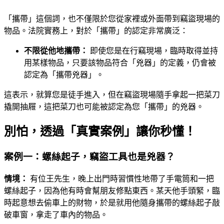
「攜帶」這個詞，也不僅限於您從家裡或外面帶到竊盜現場的
物品。法院實務上，對於「攜帶」的認定非常廣泛：
不限從他地攜帶：
即使您是在行竊現場，臨時取得並持
用某樣物品，只要該物品符合「兇器」的定義，仍會被
認定為「攜帶兇器」。
這表示，就算您是徒手進入，但在竊盜現場隨手拿起一把菜刀
撬開抽屜，這把菜刀也可能被認定為您「攜帶」的兇器。
別怕，透過「真實案例」讓你秒懂！
案例一：螺絲起子，竊盜工具也是兇器？
情境：
有位王先生，晚上出門時習慣性地帶了手電筒和一把
螺絲起子，因為他有時會幫朋友修點東西。某天他手頭緊，臨
時起意想去偷車上的財物，於是就用他隨身攜帶的螺絲起子敲
破車窗，拿走了車內的物品。