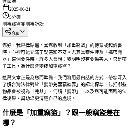
律點通
2025-06-21
5
分鐘
刑事
竊盜罪
刑事訴訟
分享
您好，我是律點通。當您收到「加重竊盜」的傳票或起訴書
時，心裡可能充滿了疑惑和不安。尤其當案件涉及「攜帶兇
器」這個要件時，許多人會想：我明明沒有要傷害人，只是帶
了工具，為什麼會變成加重竊盜？
這篇文章正是為您而準備。我們將用最白話的方式，帶您深入
了解台灣法律對於「攜帶兇器竊盜罪」的認定標準，包括哪些
物品會被視為「兇器」、何謂「攜帶」，以及您可能面臨的法
律後果，幫助您更清楚自己的處境。
什麼是「加重竊盜」？跟一般竊盜差在
哪？