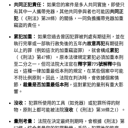
共同正犯責任：
如果您的案件是多人共同實施，即使只
有其中一人攜帶兇器，其他共同參與者也可能因
共同正
犯
（《刑法》第28條）的關係，一同負擔攜帶兇器加重
竊盜的責任。
累犯加重：
如果您過去曾因犯罪被判處有期徒刑，並在
執行完畢或一部執行赦免後的五年內
故意再犯
有期徒刑
以上的罪（例如這次的加重竊盜罪），就會構成
累犯
（《刑法》第47條）。原本法律規定累犯必須加重本刑
至二分之一，但司法院大法官在
釋字第775號解釋
中指
出，這種一律加重最低本刑的規定，在某些個案中可能
不符比例原則。因此，法院在判決時，會依據個案情
節，
裁量是否加重最低本刑
，這對累犯的量刑有重大影
響。
沒收：
犯罪所使用的工具（如兇器）或犯罪所得的財
物，原則上都可能被法院
沒收
（《刑法》第38條之1）。
量刑考量：
法院在決定最終刑期時，會根據《刑法》第