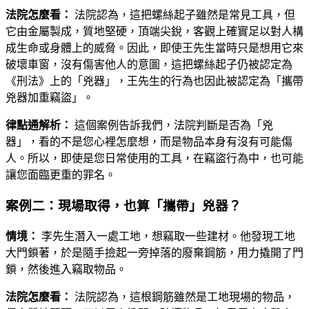
法院怎麼看：
法院認為，這把螺絲起子雖然是常見工具，但
它由金屬製成，質地堅硬，頂端尖銳，客觀上確實足以對人構
成生命或身體上的威脅。因此，即使王先生當時只是想用它來
破壞車窗，沒有傷害他人的意圖，這把螺絲起子仍被認定為
《刑法》上的「兇器」，王先生的行為也因此被認定為「攜帶
兇器加重竊盜」。
律點通解析：
這個案例告訴我們，法院判斷是否為「兇
器」，看的不是您心裡怎麼想，而是物品本身有沒有可能傷
人。所以，即使是您日常使用的工具，在竊盜行為中，也可能
讓您面臨更重的罪名。
案例二：現場取得，也算「攜帶」兇器？
情境：
李先生潛入一處工地，想竊取一些建材。他發現工地
大門鎖著，於是隨手撿起一旁掉落的廢棄鋼筋，用力撬開了門
鎖，然後進入竊取物品。
法院怎麼看：
法院認為，這根鋼筋雖然是工地現場的物品，