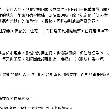
時不太有人住，但會定期回來收成農作。阿強用一把
破壞剪
剪開
住的地方。後來阿強被逮捕，法院審理時，除了認定他「侵入住
「攜帶兇器」的加重情事。最終，阿強被判處加重竊盜罪。
住功能，仍屬於「住宅」；而日常工具如破壞剪，在特定情境下
進去偷走現金。雖然他沒用工具，也沒破壞鎖，但法院認為他「
一年又再犯案。法院因此認定他為「累犯」（《刑法》第47條）
上鎖的門窗進入，也可能符合加重竊盜的要件；而對於
累犯
的竊
動來保障自身權益：
記錄案件。撥打110或親自到派出所報案。