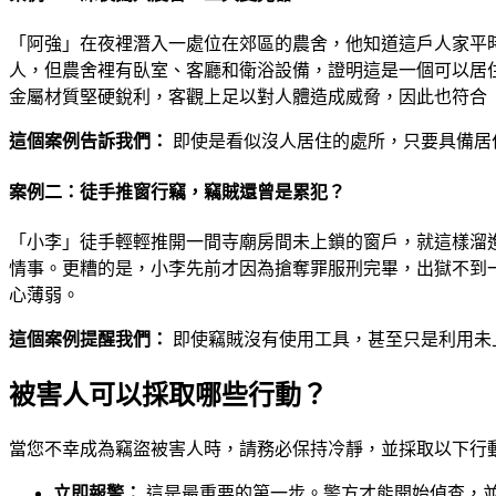
「阿強」在夜裡潛入一處位在郊區的農舍，他知道這戶人家平
人，但農舍裡有臥室、客廳和衛浴設備，證明這是一個可以居
金屬材質堅硬銳利，客觀上足以對人體造成威脅，因此也符合
這個案例告訴我們：
即使是看似沒人居住的處所，只要具備居
案例二：徒手推窗行竊，竊賊還曾是累犯？
「小李」徒手輕輕推開一間寺廟房間未上鎖的窗戶，就這樣溜
情事。更糟的是，小李先前才因為搶奪罪服刑完畢，出獄不到
心薄弱。
這個案例提醒我們：
即使竊賊沒有使用工具，甚至只是利用未
被害人可以採取哪些行動？
當您不幸成為竊盜被害人時，請務必保持冷靜，並採取以下行
立即報警：
這是最重要的第一步。警方才能開始偵查，並