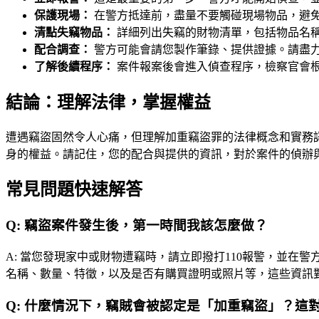
保護現場：
在警方抵達前，盡量不要觸碰現場物品，避
清點失竊物品：
詳細列出失竊的財物清單，包括物品名
配合調查：
警方可能會請您製作筆錄、提供證據。請盡
了解後續程序：
案件報案後會進入偵查程序，檢察官會
結論：理解法律，掌握權益
遭遇竊盜固然令人心痛，但理解加重竊盜罪的法律概念和實務
身的權益。請記住，您的配合與提供的資訊，對於案件的偵辦
常見問題快速解答
Q:
竊盜案件發生後，第一時間我該怎麼做？
A:
當您發現家中或財物遭竊時，請立即撥打110報警，並在
名稱、數量、特徵，以及是否有購買證明或照片等，這些資訊
Q:
什麼情況下，竊賊會被認定是「加重竊盜」？這