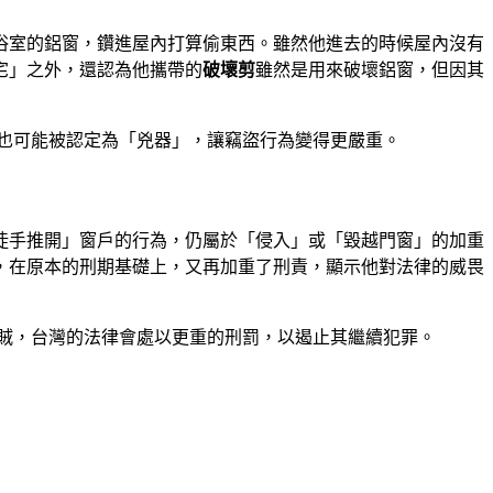
浴室的鋁窗，鑽進屋內打算偷東西。雖然他進去的時候屋內沒有
宅」之外，還認為他攜帶的
破壞剪
雖然是用來破壞鋁窗，但因其
也可能被認定為「兇器」，讓竊盜行為變得更嚴重。
徒手推開」窗戶的行為，仍屬於「侵入」或「毀越門窗」的加重
，在原本的刑期基礎上，又再加重了刑責，顯示他對法律的威畏
賊，台灣的法律會處以更重的刑罰，以遏止其繼續犯罪。