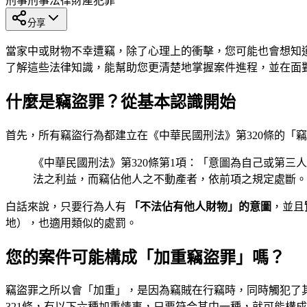
刑事
刑事法律
財產犯罪
分享
當家中或財物不幸遭竊，除了心理上的衝擊，您可能也會想知
了解這些法律知識，能幫助您更清楚地掌握案件進程，並在面
什麼是竊盜罪？從基本認識開始
首先，所有竊盜行為都建立在《中華民國刑法》第320條的「
《中華民國刑法》第320條第1項：「意圖為自己或第
法之利益，而竊佔他人之不動產者，依前項之規定處斷。
白話來說，只要行為人有
「不法佔有他人財物」的意圖
，並且
地），也適用類似的處罰。
您的案件可能構成「加重竊盜罪」嗎？
竊盜罪之所以會「加重」，是因為竊賊在行竊時，同時觸犯了
321條，有以下六種加重情事，只要符合其中一種，就可能構