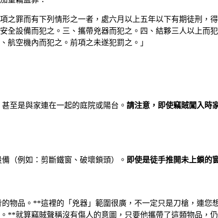
第二項之罪而有下列情形之一者，處六月以上五年以下有期徒刑，
安全設備而犯之。三、攜帶兇器而犯之。四、結夥三人以上而犯
、航空機內而犯之。前項之未遂犯罰之。」
，甚至是與家連在一起的庭院或陽台。
請注意，即使竊賊闖入時
設備（例如：剪斷鐵窗、破壞鎖頭）。
即使是徒手推開未上鎖的
的物品。**這裡的「兇器」範圍很廣，不一定只是刀槍，連您
。**就算竊賊聲稱沒有傷人的意圖，只要他攜帶了這類物品，