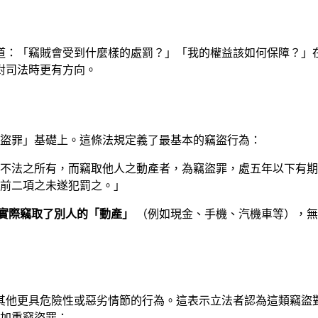
道：「竊賊會受到什麼樣的處罰？」「我的權益該如何保障？」
對司法時更有方向。
竊盜罪」基礎上。這條法規定義了最基本的竊盜行為：
三人不法之所有，而竊取他人之動產者，為竊盜罪，處五年以下有
前二項之未遂犯罰之。」
實際竊取了別人的「動產」
（例如現金、手機、汽機車等），無
其他更具危險性或惡劣情節的行為。這表示立法者認為這類竊盜
成加重竊盜罪：