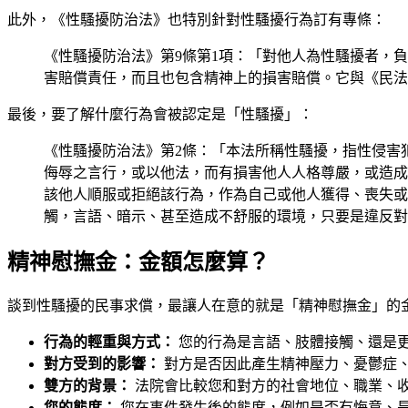
此外，《性騷擾防治法》也特別針對性騷擾行為訂有專條：
《性騷擾防治法》第9條第1項：「對他人為性騷擾者，
害賠償責任，而且也包含精神上的損害賠償。它與《民法
最後，要了解什麼行為會被認定是「性騷擾」：
《性騷擾防治法》第2條：「本法所稱性騷擾，指性侵害
侮辱之言行，或以他法，而有損害他人人格尊嚴，或造成
該他人順服或拒絕該行為，作為自己或他人獲得、喪失或
觸，言語、暗示、甚至造成不舒服的環境，只要是違反對
精神慰撫金：金額怎麼算？
談到性騷擾的民事求償，最讓人在意的就是「精神慰撫金」的
行為的輕重與方式：
您的行為是言語、肢體接觸、還是
對方受到的影響：
對方是否因此產生精神壓力、憂鬱症
雙方的背景：
法院會比較您和對方的社會地位、職業、
您的態度：
您在事件發生後的態度，例如是否有悔意、