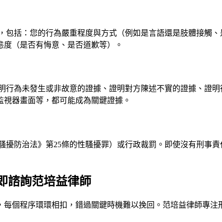
，包括：您的行為嚴重程度與方式（例如是言語還是肢體接觸、
態度（是否有悔意、是否道歉等）。
明行為未發生或非故意的證據、證明對方陳述不實的證據、證明
監視器畫面等，都可能成為關鍵證據。
騷擾防治法》第25條的性騷擾罪）或行政裁罰。即使沒有刑事
即諮詢范培益律師
，每個程序環環相扣，錯過關鍵時機難以挽回。
范培益律師
專注