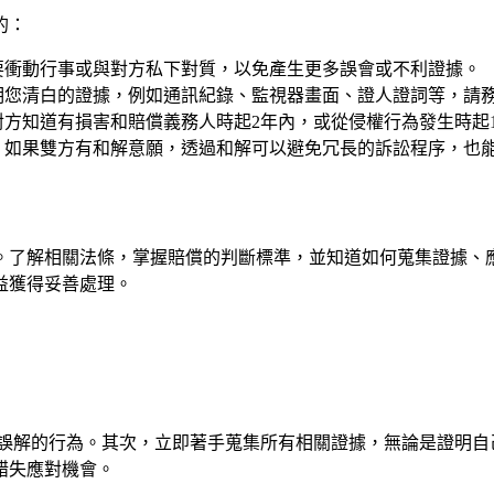
的：
要衝動行事或與對方私下對質，以免產生更多誤會或不利證據。
明您清白的證據，例如通訊紀錄、監視器畫面、證人證詞等，請
方知道有損害和賠償義務人時起2年內，或從侵權行為發生時起
。如果雙方有和解意願，透過和解可以避免冗長的訴訟程序，也
。了解相關法條，掌握賠償的判斷標準，並知道如何蒐集證據、
益獲得妥善處理。
誤解的行為。其次，立即著手蒐集所有相關證據，無論是證明自
錯失應對機會。