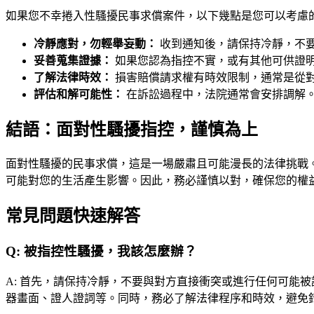
如果您不幸捲入性騷擾民事求償案件，以下幾點是您可以考慮
冷靜應對，勿輕舉妄動：
收到通知後，請保持冷靜，不
妥善蒐集證據：
如果您認為指控不實，或有其他可供證
了解法律時效：
損害賠償請求權有時效限制，通常是從對
評估和解可能性：
在訴訟過程中，法院通常會安排調解
結語：面對性騷擾指控，謹慎為上
面對性騷擾的民事求償，這是一場嚴肅且可能漫長的法律挑戰
可能對您的生活產生影響。因此，務必謹慎以對，確保您的權
常見問題快速解答
Q:
被指控性騷擾，我該怎麼辦？
A:
首先，請保持冷靜，不要與對方直接衝突或進行任何可能被
器畫面、證人證詞等。同時，務必了解法律程序和時效，避免