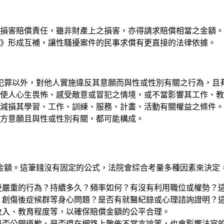
負損害賠償責任，雖非財產上之損害，亦得請求賠償相當之金額。
》形成互補，讓性騷擾案件的民事求償有更直接的法律依據。
犯罪以外，對他人實施違反其意願而與性或性別有關之行為，且
使人心生畏怖、感受敵意或冒犯之情境，或不當影響其工作、教
減損其學習、工作、訓練、服務、計畫、活動有關權益之條件。
方意願且與性或性別有關，都可能構成。
金額。這筆錢沒有固定的公式，法院會綜合考量多種因素來決定
更嚴重的行為？持續多久？頻率如何？有沒有利用職位或權勢？
、創傷後症候群等身心問題？是否有就醫紀錄或心理諮詢證明？
收入、教育程度等，以確保賠償金額的公平合理。
是否公開道歉、是否還在網路上散佈不當言論等，也會影響法官