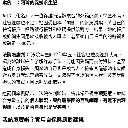
案例二：阿玲的異鄉求生記
阿玲（化名），一位從越南遠嫁來台的外籍配偶，學歷不高，
社會經驗也不足。她因受自稱「同鄉」的網友誘騙，將自己的
薪轉帳戶、網路銀行帳號和密碼提供給對方。結果，她的帳戶
被詐騙集團用於接收被害人匯款，甚至她自己帳戶內的薪資也
被轉走1,000元。
法院怎麼判：
法院考量阿玲的學歷、社會經驗及經濟狀況，
認為她難以完全了解詐欺手法，可能因受騙而交付資料，甚至
造成自身損失，顯然她自己也是被害人。檢察官僅憑她未查證
對方身分就認定她有故意，是忽視了阿玲的個人狀況及其受騙
損失的事實，因此判決她無罪。
這兩個案例顯示，法院在判斷時，會非常重視
主觀犯意
，並綜
合考量被告的
個人狀況
、
與詐騙集團的互動細節
、
有無不合理
報酬
，以及
是否自身也是受害者
。
我該怎麼辦？實用自保與應對建議