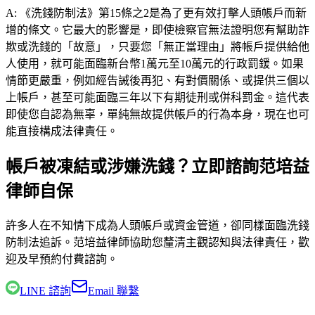
A:
《洗錢防制法》第15條之2是為了更有效打擊人頭帳戶而新
增的條文。它最大的影響是，即使檢察官無法證明您有幫助詐
欺或洗錢的「故意」，只要您「無正當理由」將帳戶提供給他
人使用，就可能面臨新台幣1萬元至10萬元的行政罰鍰。如果
情節更嚴重，例如經告誡後再犯、有對價關係、或提供三個以
上帳戶，甚至可能面臨三年以下有期徒刑或併科罰金。這代表
即使您自認為無辜，單純無故提供帳戶的行為本身，現在也可
能直接構成法律責任。
帳戶被凍結或涉嫌洗錢？立即諮詢范培益
律師自保
許多人在不知情下成為人頭帳戶或資金管道，卻同樣面臨洗錢
防制法追訴。
范培益律師
協助您釐清主觀認知與法律責任，歡
迎及早預約付費諮詢。
LINE 諮詢
Email 聯繫