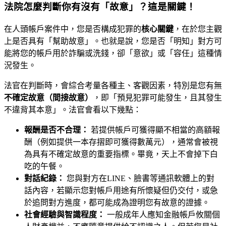
法院怎麼判斷你有沒有「故意」？這是關鍵！
在人頭帳戶案件中，您是否構成犯罪的
核心關鍵
，在於您主觀
上是否具有「幫助故意」。也就是說，您是否「明知」對方可
能將您的帳戶用於詐騙或洗錢，卻「意欲」或「容任」這種情
況發生。
法官在判斷時，會綜合考量各種主、客觀因素，特別是您有無
不確定故意（間接故意）
，即「預見犯罪可能發生，且其發生
不違背其本意」。法官會看以下幾點：
報酬是否不合理：
若提供帳戶可獲得顯不相當的高額報
酬（例如提供一本存摺即可獲得數萬元），通常會被視
為具有不確定故意的重要指標。畢竟，天上不會掉下白
吃的午餐。
對話紀錄：
您與對方在LINE、臉書等通訊軟體上的對
話內容，若顯示您對帳戶用途有所懷疑但仍交付，或急
於追問對方進度，都可能成為證明您有故意的證據。
社會經驗與智識程度：
一般成年人應知金融帳戶攸關個