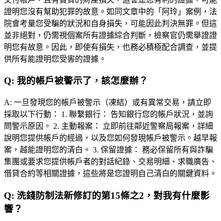
證明您沒有幫助犯罪的故意。如同文章中的「阿玲」案例，法
院會考量您受騙的狀況和自身損失，可能因此判決無罪。但這
並非絕對，仍需視個案所有證據綜合判斷，檢察官仍需舉證證
明您有故意。因此，即使有損失，也務必積極配合調查，並提
供所有能證明您受害的證據。
Q:
我的帳戶被警示了，該怎麼辦？
A:
一旦發現您的帳戶被警示（凍結）或有異常交易，請立即
採取以下行動： 1. 聯繫銀行： 告知銀行您的帳戶狀況，並詢
問警示原因。 2. 主動報案： 立即前往鄰近警察局報案，詳細
說明您提供帳戶的經過，以及您如何發現帳戶被警示。越早報
案，越能證明您的清白。 3. 保留證據： 務必保留所有與詐騙
集團或要求您提供帳戶者的對話紀錄、交易明細、求職廣告、
借貸合約等相關證據，這些將是您證明自己清白的關鍵資料。
Q:
洗錢防制法新修訂的第15條之2，對我有什麼影
響？