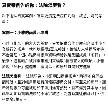
真實案例告訴你：法院怎麼看？
以下兩個真實案例，讓您更清楚法院在判斷「故意」時的考
量：
案例一：小雅的兩萬元陷阱
小雅（化名）的友人告訴她，只要提供合作金庫和台灣中小企
業銀行的帳戶，就可以獲得2萬元報酬。雖然友人曾提醒她這
不合常理，但小雅仍將帳戶資料傳給詐騙集團成員「冬軒」。
後來，這些帳戶被詐騙集團用來騙取8位被害人的款項。小雅
發現「冬軒」遲遲未回復消息，還急於質問對方進度。
法院怎麼判：
法院認為，小雅明知提供帳戶可獲得不合理高
額報酬，且對帳戶用途有所懷疑卻仍交付，甚至急於追問，顯
示她對帳戶可能被用於不法用途有預見，且不違背其本意，因
此認定她有幫助洗錢的不確定故意，判處有期徒刑4個月，併
科罰金2萬元。