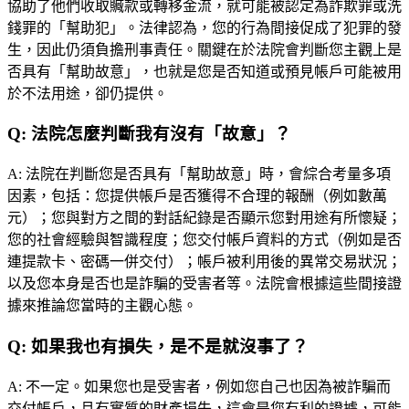
協助了他們收取贓款或轉移金流，就可能被認定為詐欺罪或洗
錢罪的「幫助犯」。法律認為，您的行為間接促成了犯罪的發
生，因此仍須負擔刑事責任。關鍵在於法院會判斷您主觀上是
否具有「幫助故意」，也就是您是否知道或預見帳戶可能被用
於不法用途，卻仍提供。
Q:
法院怎麼判斷我有沒有「故意」？
A:
法院在判斷您是否具有「幫助故意」時，會綜合考量多項
因素，包括：您提供帳戶是否獲得不合理的報酬（例如數萬
元）；您與對方之間的對話紀錄是否顯示您對用途有所懷疑；
您的社會經驗與智識程度；您交付帳戶資料的方式（例如是否
連提款卡、密碼一併交付）；帳戶被利用後的異常交易狀況；
以及您本身是否也是詐騙的受害者等。法院會根據這些間接證
據來推論您當時的主觀心態。
Q:
如果我也有損失，是不是就沒事了？
A:
不一定。如果您也是受害者，例如您自己也因為被詐騙而
交付帳戶，且有實質的財產損失，這會是您有利的證據，可能