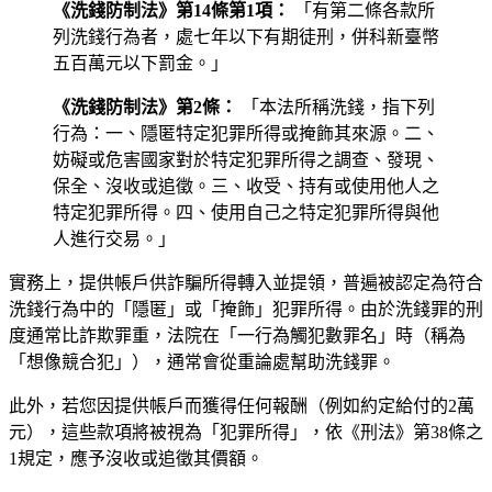
《洗錢防制法》第14條第1項：
「有第二條各款所
列洗錢行為者，處七年以下有期徒刑，併科新臺幣
五百萬元以下罰金。」
《洗錢防制法》第2條：
「本法所稱洗錢，指下列
行為：一、隱匿特定犯罪所得或掩飾其來源。二、
妨礙或危害國家對於特定犯罪所得之調查、發現、
保全、沒收或追徵。三、收受、持有或使用他人之
特定犯罪所得。四、使用自己之特定犯罪所得與他
人進行交易。」
實務上，提供帳戶供詐騙所得轉入並提領，普遍被認定為符合
洗錢行為中的「隱匿」或「掩飾」犯罪所得。由於洗錢罪的刑
度通常比詐欺罪重，法院在「一行為觸犯數罪名」時（稱為
「想像競合犯」），通常會從重論處幫助洗錢罪。
此外，若您因提供帳戶而獲得任何報酬（例如約定給付的2萬
元），這些款項將被視為「犯罪所得」，依《刑法》第38條之
1規定，應予沒收或追徵其價額。