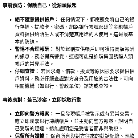
事前預防：保護自己，從源頭做起
絕不隨意提供帳戶：
任何情況下，都應避免將自己的銀
行存摺、提款卡、密碼、網路銀行帳號密碼等金融帳戶
資料提供給陌生人或不清楚其用途的人使用。這是最基
本的防線。
警惕不合理報酬：
對於聲稱提供帳戶即可獲得高額報酬
的訊息，務必提高警覺，這極可能是詐騙集團誘騙人頭
帳戶的常見手法。
仔細查證：
若因求職、借款、投資等原因被要求提供帳
戶資料，務必仔細查證對方身分及用途的合法性。可向
相關機構（如銀行、警政單位）諮詢或查證。
事後應對：若已涉案，立即採取行動
立即向警方報案：
一旦發現帳戶被警示或有異常交易，
應立即聯繫銀行凍結帳戶，並主動向警方報案，說明自
己受騙的經過。這能證明您是受害者而非幫助犯。
保留所有證據：
保留所有與對方往來的對話紀錄、匯款