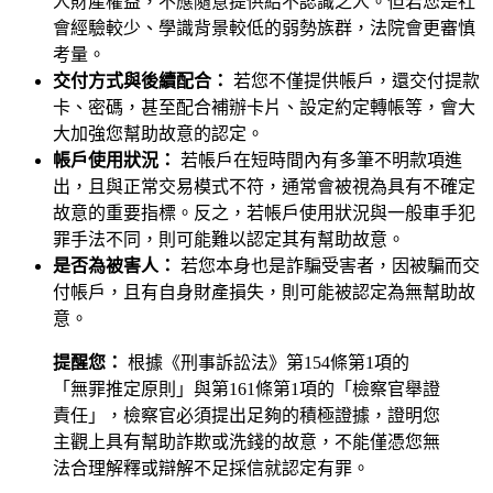
人財產權益，不應隨意提供給不認識之人。但若您是社
會經驗較少、學識背景較低的弱勢族群，法院會更審慎
考量。
交付方式與後續配合：
若您不僅提供帳戶，還交付提款
卡、密碼，甚至配合補辦卡片、設定約定轉帳等，會大
大加強您幫助故意的認定。
帳戶使用狀況：
若帳戶在短時間內有多筆不明款項進
出，且與正常交易模式不符，通常會被視為具有不確定
故意的重要指標。反之，若帳戶使用狀況與一般車手犯
罪手法不同，則可能難以認定其有幫助故意。
是否為被害人：
若您本身也是詐騙受害者，因被騙而交
付帳戶，且有自身財產損失，則可能被認定為無幫助故
意。
提醒您：
根據《刑事訴訟法》第154條第1項的
「無罪推定原則」與第161條第1項的「檢察官舉證
責任」，檢察官必須提出足夠的積極證據，證明您
主觀上具有幫助詐欺或洗錢的故意，不能僅憑您無
法合理解釋或辯解不足採信就認定有罪。