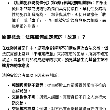
《組織犯罪防制條例》第3條 (參與犯罪組織罪)
：如果虛
擬貨幣詐欺或洗錢行為是由具有持續性、牟利性及結構
性的犯罪組織所為，且您參與其中，即使只是擔任「收
簿手」或「車手」，也可能被認定為參與犯罪組織，面
臨更重的刑責。
關鍵概念：法院如何認定您的「故意」？
在虛擬貨幣案件中，您可能會辯稱不知情或僅為合法交易，但
法院實務上常以「
不確定故意
」來認定您的犯意。所謂不確定
故意，是指您對於構成犯罪的事實，
預見其發生而其發生並不
違背您的本意者
。
法院會綜合考量以下因素來判斷：
報酬與勞務不對等
：從事輕鬆工作卻獲得與常情不符的
高額報酬。
交易對象不明
：與素未謀面、真實身份不詳之人進行大
額交易。
交易模式異常
：例如，對方已有虛擬貨幣購買管道卻仍