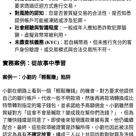
要求透過迂迴方式進行交易。
對風險的認知
：您是否曾質疑交易的合法性、是否知悉
提供帳戶可能被凍結或涉及犯罪。
社會經驗與智識程度
：一般成年人應知悉詐欺犯罪猖
獗，虛擬貨幣常被利用。
未盡查核義務 (KYC)
：若自稱幣商，但未進行充分的客
戶身份驗證，或交易模式與合法交易所不符。
實務案例：從故事中學習
案例一：小劉的「輕鬆賺」陷阱
小劉在網路上看到一個「輕鬆賺錢」的機會，對方要求他提供
自己的銀行帳戶，代收一些不明款項，然後再將款項轉換成比
特幣轉到指定的電子錢包，並承諾給予高額佣金。小劉雖然曾
質疑對方「這會不會是贓款？變成我在幫你們洗錢？」，但為
了賺快錢還是同意了。即使後來發現匯款單據有異，他仍繼續
配合。最終，這些款項被證實是詐騙所得，小劉也因此被法院
認定為具有
不確定故意
，構成三人以上共同詐欺取財罪及洗錢