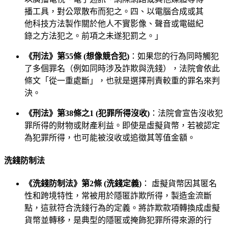
播工具，對公眾散布而犯之。四、以電腦合成或其
他科技方法製作關於他人不實影像、聲音或電磁紀
錄之方法犯之。前項之未遂犯罰之。」
《刑法》第55條 (想像競合犯)
：如果您的行為同時觸犯
了多個罪名（例如同時涉及詐欺與洗錢），法院會依此
條文「從一重處斷」，也就是選擇刑責較重的罪名來判
決。
《刑法》第38條之1 (犯罪所得沒收)
：法院會宣告沒收犯
罪所得的財物或財產利益。即使是虛擬貨幣，若被認定
為犯罪所得，也可能被沒收或追徵其等值金額。
洗錢防制法
《洗錢防制法》第2條 (洗錢定義)
： 虛擬貨幣因其匿名
性和跨境特性，常被用於隱匿詐欺所得，製造金流斷
點，這就符合洗錢行為的定義。將詐欺款項轉換成虛擬
貨幣並轉移，是典型的隱匿或掩飾犯罪所得來源的行