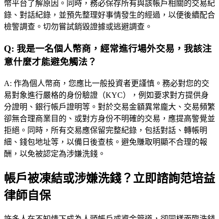
幣平台了解原因。同時，務必保存所有與該帳戶相關的交易紀
錄、對話紀錄，並預先整理好事情發生的經過，以便後續配合
檢警調查。切勿嘗試銷毀證據或逃避調查。
Q:
我是一名個人幣商，經常進行場外交易，我該注
意什麼才能避免觸法？
A:
作為個人幣商，您應比一般投資者更謹慎。務必對您的交
易對象進行嚴格的身份驗證（KYC），例如要求對方提供身
分證明、銀行帳戶證明等。對於交易金額異常龐大、交易頻繁
卻無合理商業目的、或對方身份不明確的交易，應提高警覺並
拒絕。同時，所有交易應保留完整紀錄，包括對話、轉帳明
細、錢包地址等，以備日後查核。避免賺取明顯不合理的報
酬，以免被認定為涉嫌洗錢。
帳戶被凍結或涉嫌洗錢？立即諮詢范培益
律師自保
許多人在不知情下成為人頭帳戶或資金管道，卻同樣面臨洗錢