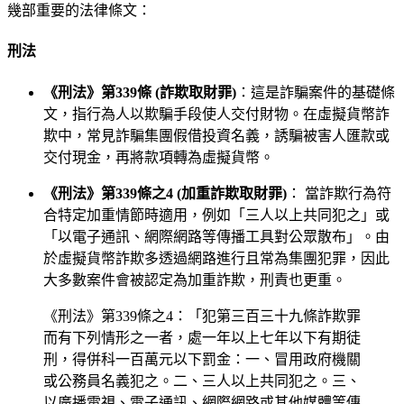
幾部重要的法律條文：
刑法
《刑法》第339條 (詐欺取財罪)
：這是詐騙案件的基礎條
文，指行為人以欺騙手段使人交付財物。在虛擬貨幣詐
欺中，常見詐騙集團假借投資名義，誘騙被害人匯款或
交付現金，再將款項轉為虛擬貨幣。
《刑法》第339條之4 (加重詐欺取財罪)
： 當詐欺行為符
合特定加重情節時適用，例如「三人以上共同犯之」或
「以電子通訊、網際網路等傳播工具對公眾散布」。由
於虛擬貨幣詐欺多透過網路進行且常為集團犯罪，因此
大多數案件會被認定為加重詐欺，刑責也更重。
《刑法》第339條之4：「犯第三百三十九條詐欺罪
而有下列情形之一者，處一年以上七年以下有期徒
刑，得併科一百萬元以下罰金：一、冒用政府機關
或公務員名義犯之。二、三人以上共同犯之。三、
以廣播電視、電子通訊、網際網路或其他媒體等傳