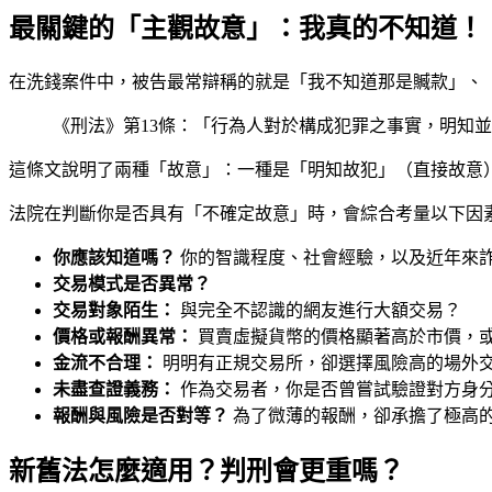
最關鍵的「主觀故意」：我真的不知道！
在洗錢案件中，被告最常辯稱的就是「我不知道那是贓款」、
《刑法》第13條：「行為人對於構成犯罪之事實，明知
這條文說明了兩種「故意」：一種是「明知故犯」（直接故意
法院在判斷你是否具有「不確定故意」時，會綜合考量以下因
你應該知道嗎？
你的智識程度、社會經驗，以及近年來
交易模式是否異常？
交易對象陌生：
與完全不認識的網友進行大額交易？
價格或報酬異常：
買賣虛擬貨幣的價格顯著高於市價，
金流不合理：
明明有正規交易所，卻選擇風險高的場外
未盡查證義務：
作為交易者，你是否曾嘗試驗證對方身
報酬與風險是否對等？
為了微薄的報酬，卻承擔了極高
新舊法怎麼適用？判刑會更重嗎？