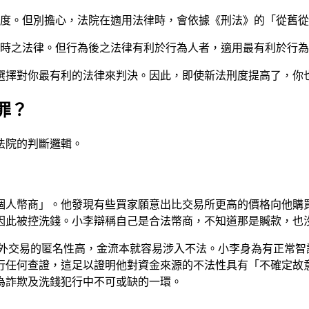
定刑度。但別擔心，法院在適用法律時，會依據《刑法》的「從舊
為時之法律。但行為後之法律有利於行為人者，適用最有利於行
選擇對你最有利的法律來判決。因此，即使新法刑度提高了，你
罪？
法院的判斷邏輯。
個人幣商」。他發現有些買家願意出比交易所更高的價格向他購
因此被控洗錢。小李辯稱自己是合法幣商，不知道那是贓款，也
外交易的匿名性高，金流本就容易涉入不法。小李身為有正常智
行任何查證，這足以證明他對資金來源的不法性具有「不確定故
為詐欺及洗錢犯行中不可或缺的一環。