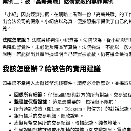
案例二：被「高薪兼職」話術蒙蔽的無罪案例
「小紀」因為經濟拮据，在網路上看到一份「高薪兼職」的工
出合法公司的假象。小紀信以為真，便按照指示提供了自己的
兇。
法院怎麼說？
法院最終判決小紀無罪。法院認為，從小紀與詐
免降低警覺性，未必能及時區辨真偽。法院強調，不能以一般
說明，若能提出具體證據證明自己確實被蒙蔽，仍有機會獲得
我該怎麼辦？給被告的實用建議
如果您不幸捲入虛擬貨幣洗錢案件，請務必冷靜應對，並採取
回想所有細節：
仔細回顧您與對方的所有對話、交易過
整理並保留證據：
這是最重要的！包括但不限於：
所有通訊軟體（如Line、Telegram、微信等）的對話紀錄
銀行帳戶的交易明細、匯款證明。
虛擬貨幣交易所的交易紀錄、轉帳紀錄、錢包地址。
任何證明您被欺騙或不知情的證據（如求職訊息、貸款申