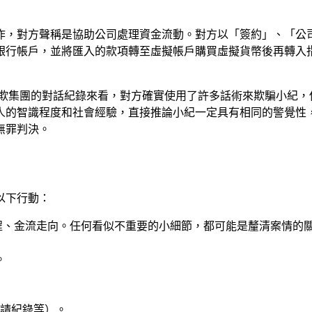
作，對方聲稱是協助公司處理資金流動。對方以「簽約」、「公
銀行帳戶，並將匯入的款項轉至虛擬帳戶購買虛擬貨幣後再轉入
欺集團的對話紀錄來看，對方確實使用了許多話術來欺騙小紀，
人的智識程度和社會經驗，直接推論小紀一定具有相同的警覺性
無罪判決。
以下行動：
程、金流走向。任何看似不重要的小細節，都可能是釐清案情的
。
請紀錄等）。