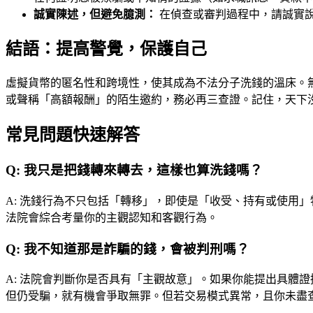
誠實陳述，但避免臆測：
在偵查或審判過程中，請誠實
結語：提高警覺，保護自己
虛擬貨幣的匿名性和跨境性，使其成為不法分子洗錢的溫床。
或聲稱「高額報酬」的陌生邀約，務必再三查證。記住，天下
常見問題快速解答
Q:
我只是把錢轉來轉去，這樣也算洗錢嗎？
A:
洗錢行為不只包括「轉移」，即使是「收受、持有或使用」
法院會綜合考量你的主觀認知和客觀行為。
Q:
我不知道那是詐騙的錢，會被判刑嗎？
A:
法院會判斷你是否具有「主觀故意」。如果你能提出具體證
但仍受騙，就有機會爭取無罪。但若交易模式異常，且你未盡