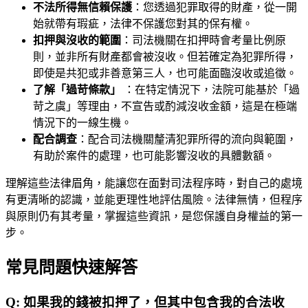
不法所得無信賴保護
：您透過犯罪取得的財產，從一開
始就帶有瑕疵，法律不保護您對其的保有權。
扣押與沒收的範圍
：司法機關在扣押時會考量比例原
則，並非所有財產都會被沒收。但若確定為犯罪所得，
即使是共犯或非善意第三人，也可能面臨沒收或追徵。
了解「過苛條款」
：在特定情況下，法院可能基於「過
苛之虞」等理由，不宣告或酌減沒收金額，這是在極端
情況下的一線生機。
配合調查
：配合司法機關釐清犯罪所得的流向與範圍，
有助於案件的處理，也可能影響沒收的具體數額。
理解這些法律眉角，能讓您在面對司法程序時，對自己的處境
有更清晰的認識，並能更理性地評估風險。法律無情，但程序
與原則仍有其考量，掌握這些資訊，是您保護自身權益的第一
步。
常見問題快速解答
Q:
如果我的錢被扣押了，但其中包含我的合法收