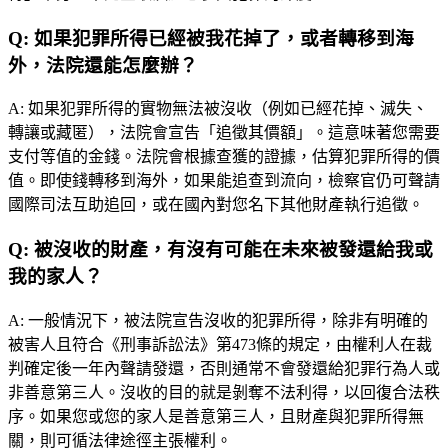
Q:
如果犯罪所得已經被我花掉了，或者轉移到海
外，法院還能怎麼辦？
A:
如果犯罪所得的實物無法被沒收（例如已經花掉、滅失、
轉讓或藏匿），法院會宣告「追徵其價額」。這意味著您需要
支付等值的金錢。法院會根據查獲的證據，估算犯罪所得的價
值。即使錢轉移到海外，如果能追查到流向，檢察官仍可聲請
國際司法互助追回，或在國內對您名下其他財產執行追徵。
Q:
被沒收的財產，有沒有可能在未來被發還給我或
我的家人？
A:
一般情況下，被法院宣告沒收的犯罪所得，除非有明確的
被害人且符合《刑事訴訟法》第473條的規定，由權利人在裁
判確定後一年內聲請發還，否則通常不會發還給犯罪行為人或
非善意第三人。沒收的目的就是剝奪不法利得，以回復合法秩
序。如果您或您的家人是善意第三人，且財產與犯罪所得無
關，則可循法律途徑主張權利。