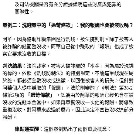
及司法機關是否有充分證據證明這些財產與犯罪的
關聯性。
案例二：洗錢案中的「過苛條款」：我的報酬也會被沒收嗎？
阿華，因為協助詐騙集團進行洗錢，被法院判刑。除了被害人
被詐騙的錢面臨沒收，阿華自己從中賺取的「報酬」也成了檢
察官要求沒收的目標。
判決結果
：法院裁定，被害人被詐騙的「本金」因為屬於洗錢
的標的，依照《洗錢防制法》的特別規定，不論這筆錢現在屬
於誰，都必須全數沒收或追徵，以回復被害人的損失。但針對
阿華個人從中賺取的「報酬」，法院則審酌了《刑法》第38-2
條第2項的
「過苛條款」
，認為由於阿華的報酬已經包含在被
沒收的洗錢本金當中，如果再單獨沒收一次他的報酬，將導致
重複沒收，對阿華來說過於嚴苛，因此決定不宣告沒收這部分
報酬。
律點通提醒
：這個案例點出了兩個重要概念：