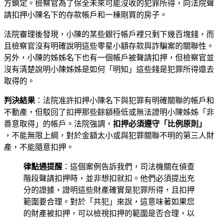
方鎖定。檢察官為了保全未來可能沒收的犯罪所得，向法院聲
請扣押小陳名下的存款帳戶和一棟剛買的房子。
法院審理後發現，小陳的某些銀行帳戶裡只剩下幾百塊錢，而
且檢察官沒有明確說明這些零星小額存款與詐騙案的關聯性。
另外，小陳的姊姊名下也有一個帳戶被聲請扣押，但檢察官並
沒有清楚說明小陳姊姊是如何「明知」這些錢是犯罪所得還去
取得的。
判決結果
：法院准許扣押小陳名下與犯罪有明確關聯的帳戶和
不動產，但駁回了扣押那些餘額極低或無法證明小陳姊姊「非
善意取得」的帳戶。法院強調，
扣押必須遵守「比例原則」
，不能無限上綱，對於金額太小或與犯罪關聯不明的第三人財
產，不能隨意扣押。
律點通提醒
：這個案例告訴我們，司法機關在偵查
階段聲請扣押時，並非想扣就扣。他們必須提出充
分的證據，證明這些財產確實是犯罪所得，且扣押
範圍要合理。對於「共犯」來說，這意味著如果您
的財產被扣押，可以檢視扣押的範圍是否合理，以