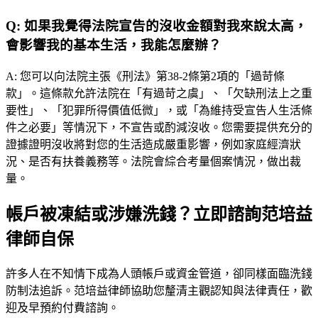
Q:
如果我覺得法院宣告的沒收金額對我來說太高，
會影響我的基本生活，我能怎麼辦？
A:
您可以向法院主張《刑法》第38-2條第2項的「過苛條
款」。這條款允許法院在「有過苛之虞」、「欠缺刑法上之重
要性」、「犯罪所得價值低微」，或「為維持受宣告人生活條
件之必要」等情況下，不宣告或酌減沒收。您需要提供充分的
證據證明沒收將對您的生活造成嚴重影響，例如家庭經濟狀
況、是否有扶養義務等。法院會綜合考量個案情況，做出裁
量。
帳戶被凍結或涉嫌洗錢？立即諮詢范培益
律師自保
許多人在不知情下成為人頭帳戶或資金管道，卻同樣面臨洗錢
防制法追訴。
范培益律師
協助您釐清主觀認知與法律責任，歡
迎及早預約付費諮詢。