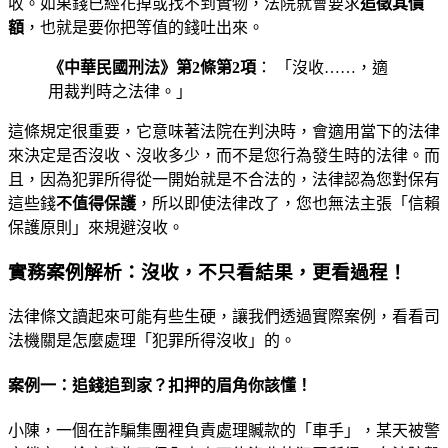
收。如果錢已經花掉或找不到實物，法院就會要求
追徵其價
額
，也就是要你把等值的錢吐出來。
《中華民國刑法》第2條第2項
： 「沒收……，適
用裁判時之法律。」
這條規定很重要，它意味著法院在判決時，會適用當下的法律
來決定是否沒收、沒收多少，而不是您行為發生時的法律。而
且，因為犯罪所得從一開始就是不合法的，法律認為您對保有
這些錢
不值得保護
，所以即使法律改了，您也無法主張「信賴
保護原則」來規避沒收。
實務案例解析：沒收，不只看結果，更看過程！
法律條文讀起來可能有些生硬，讓我們透過實際案例，看看司
法機關是怎麼處理「犯罪所得沒收」的。
案例一：追錢追到家？扣押的眉角你該懂！
小陳，一個在詐騙集團裡負責處理贓款的「車手」，某天被警