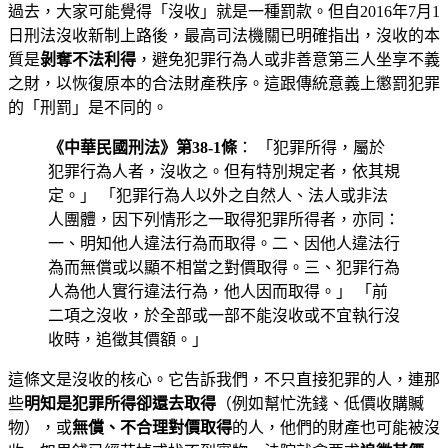
過去，大家可能覺得「沒收」就是一種罰款。但自2016年7月1
日刑法沒收新制上路後，最高司法機關已明確指出，沒收的本
質是
剝奪不法利得
，避免犯罪行為人或非善意第三人坐享不義
之財，以恢復原本的合法財產秩序。這跟傳統意義上懲罰犯罪
的「刑罰」是不同的。
《中華民國刑法》第38-1條
： 「犯罪所得，屬於
犯罪行為人者，沒收之。但有特別規定者，依其規
定。」 「犯罪行為人以外之自然人、法人或非法
人團體，因下列情形之一取得犯罪所得者，亦同：
一、明知他人違法行為而取得。二、因他人違法行
為而無償或以顯不相當之對價取得。三、犯罪行為
人為他人實行違法行為，他人因而取得。」 「前
二項之沒收，於全部或一部不能沒收或不宜執行沒
收時，追徵其價額。」
這條文是沒收的核心。它告訴我們，不只直接犯罪的人，連那
些
明知是犯罪所得卻還去取得
（例如幫忙洗錢、低價收購贓
物），或
無償、不合理對價取得
的人，他們的財產也可能被沒