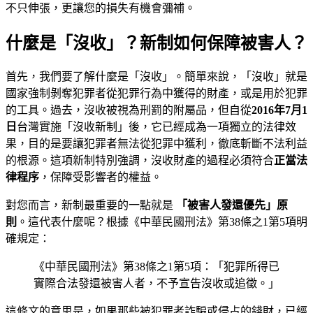
不只伸張，更讓您的損失有機會彌補。
什麼是「沒收」？新制如何保障被害人？
首先，我們要了解什麼是「沒收」。簡單來說，「沒收」就是
國家強制剝奪犯罪者從犯罪行為中獲得的財產，或是用於犯罪
的工具。過去，沒收被視為刑罰的附屬品，但自從
2016年7月1
日
台灣實施「沒收新制」後，它已經成為一項獨立的法律效
果，目的是要讓犯罪者無法從犯罪中獲利，徹底斬斷不法利益
的根源。這項新制特別強調，沒收財產的過程必須符合
正當法
律程序
，保障受影響者的權益。
對您而言，新制最重要的一點就是
「被害人發還優先」原
則
。這代表什麼呢？根據《中華民國刑法》第38條之1第5項明
確規定：
《中華民國刑法》第38條之1第5項：「犯罪所得已
實際合法發還被害人者，不予宣告沒收或追徵。」
這條文的意思是，如果那些被犯罪者詐騙或侵占的錢財，已經