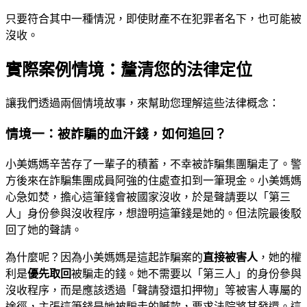
只要符合其中一種情況，即使財產不在犯罪者名下，也可能被
沒收。
實際案例情境：釐清您的法律定位
讓我們透過兩個情境故事，來幫助您理解這些法律概念：
情境一：被詐騙的血汗錢，如何追回？
小美媽媽辛苦存了一輩子的積蓄，不幸被詐騙集團騙走了。警
方後來在詐騙集團成員阿強的住處查扣到一筆現金。小美媽媽
心急如焚，擔心這筆錢會被國家沒收，於是聲請要以「第三
人」身份參與沒收程序，想證明這筆錢是她的。但法院最後駁
回了她的聲請。
為什麼呢？因為小美媽媽是這起詐騙案的
直接被害人
，她的權
利是
優先取回
被騙走的錢。她不需要以「第三人」的身份參與
沒收程序，而是應該透過「聲請發還扣押物」等被害人專屬的
途徑，主張這筆錢是她被騙走的贓款，要求法院將其發還。這