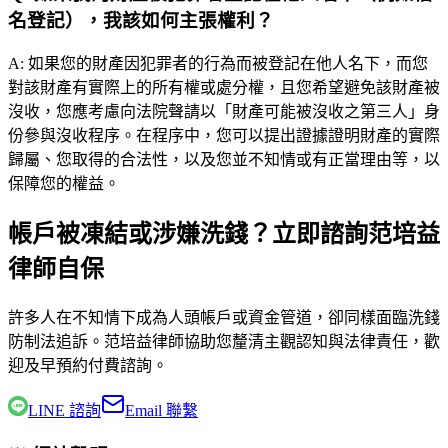
名登記），我該如何主張權利？
A:
如果您的財產因犯罪者的行為而被登記在他人名下，而您
對該財產有實際上的所有權或處分權，且您希望避免該財產被
沒收，您應考慮向法院聲請以「財產可能被沒收之第三人」身
份參與沒收程序。在程序中，您可以提出證據證明財產的實際
歸屬、您取得的合法性，以及您並不知情或有正當理由等，以
保障您的權益。
帳戶被凍結或涉嫌洗錢？立即諮詢范培益
律師自保
許多人在不知情下成為人頭帳戶或資金管道，卻同樣面臨洗錢
防制法追訴。
范培益律師
協助您釐清主觀認知與法律責任，歡
迎及早預約付費諮詢。
LINE 諮詢
Email 聯繫