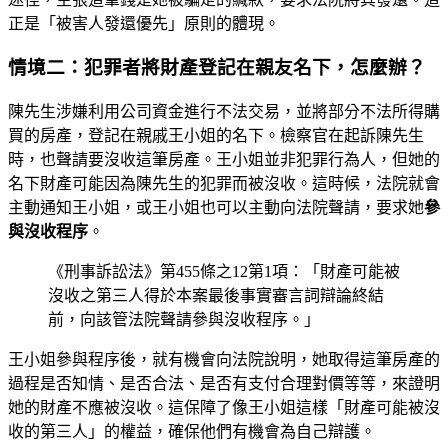
正是「被害人發還優先」原則的體現。
情境二：犯罪者將財產登記在親友名下，怎麼辦？
陳先生涉嫌利用公司資金進行不法交易，並將部分不法所得購
買的房產，登記在親戚王小姐的名下。檢察官在起訴陳先生
時，也聲請要沒收這筆房產。王小姐並非犯罪行為人，但她的
名下財產可能因為陳先生的犯罪而被沒收。這時候，法院就會
主動通知王小姐，或王小姐也可以主動向法院聲請，要求她
參
與沒收程序
。
《刑事訴訟法》第455條之12第1項：「財產可能被
沒收之第三人得於本案最後事實審言詞辯論終結
前，向該管法院聲請參與沒收程序。」
王小姐參與程序後，就有機會向法院說明，她取得這筆房產的
過程是否知情、是否合法、是否有支付合理對價等等，來證明
她的財產不應被沒收。這保障了像王小姐這樣「財產可能被沒
收的第三人」的權益，確保他們有機會為自己辯護。