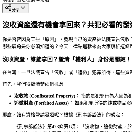
刑事
刑事法律
財產沒收
分享
沒收資產還有機會拿回來？共犯必看的發
你是否曾因為某些「原因」，發現自己的資產被法院宣告沒收
哪些眉角是你必須知道的？今天，律點通就來為大家解析這條
沒收資產，誰能拿回？釐清「權利人」身份是關鍵！
在台灣，一旦法院宣告「沒收」或「追徵」犯罪所得，這些資
首先，我們得搞清楚兩個概念：
沒收物 (Confiscated Property)：
指的是犯罪行為人因為犯
追徵財產 (Forfeited Assets)：
如果犯罪所得的錢或物品沒
那麼，誰有資格聲請發還呢？根據《刑事訴訟法》的規定：
《刑事訴訟法》第473條第1項：「沒收物、追徵財產