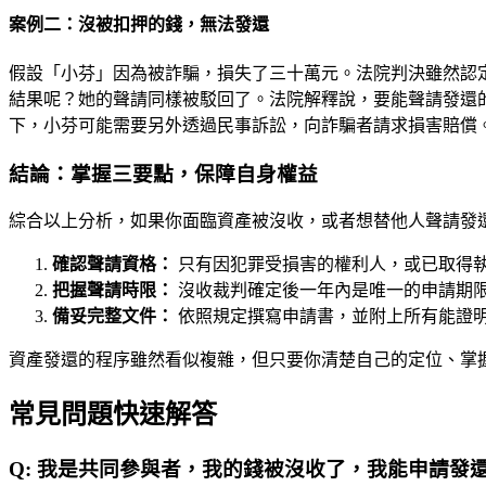
案例二：沒被扣押的錢，無法發還
假設「小芬」因為被詐騙，損失了三十萬元。法院判決雖然認
結果呢？她的聲請同樣被駁回了。法院解釋說，要能聲請發還
下，小芬可能需要另外透過民事訴訟，向詐騙者請求損害賠償
結論：掌握三要點，保障自身權益
綜合以上分析，如果你面臨資產被沒收，或者想替他人聲請發
確認聲請資格：
只有因犯罪受損害的權利人，或已取得
把握聲請時限：
沒收裁判確定後一年內是唯一的申請期
備妥完整文件：
依照規定撰寫申請書，並附上所有能證
資產發還的程序雖然看似複雜，但只要你清楚自己的定位、掌
常見問題快速解答
Q:
我是共同參與者，我的錢被沒收了，我能申請發