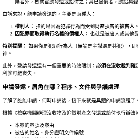
棄者外，檢察官應發還或給付之；其已變價者，應給與變
白話來說，能申請發還的，主要是兩種人：
權利人：
指的是因為犯罪行為而受到財產損害的
被害人
因犯罪而取得執行名義的債權人：
也就是被害人或其他
特別提醒：
如果你是犯罪行為人（無論是主謀還是共犯），即
神。
此外，聲請發還還有一個重要的時效限制：
必須在沒收裁判確
利就可能喪失。
申請發還，眉角在哪？程序、文件與爭議處理
了解了誰能申請、何時申請後，接下來就是具體的申請流程了
根據《檢察機關辦理沒收物及追徵財產之發還或給付執行辦法
本案的案號及案由
被告的姓名、身分證明文件編號