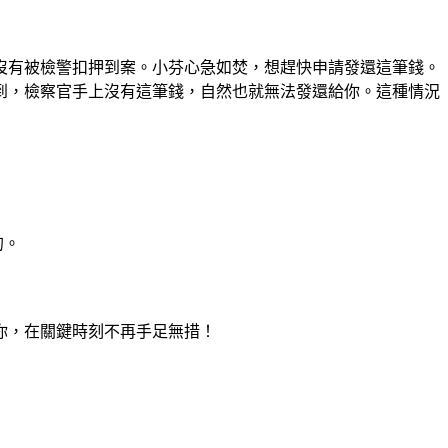
沒有被檢警扣押到案。小芬心急如焚，想趕快申請發還這筆錢。
到，檢察官手上沒有這筆錢，自然也就無法發還給你。這種情況
的。
你，在關鍵時刻不再手足無措！