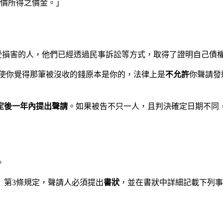
價所得之價金。」
。
受損害的人，他們已經透過民事訴訟等方式，取得了證明自己債
使你覺得那筆被沒收的錢原本是你的，法律上是
不允許
你聲請發
定後一年內提出聲請
。如果被告不只一人，且判決確定日期不同
。
》第3條規定，聲請人必須提出
書狀
，並在書狀中詳細記載下列事