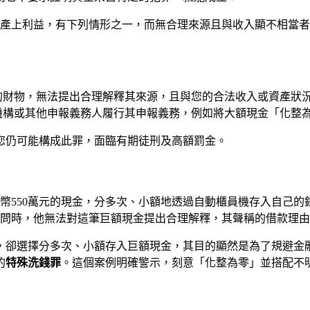
產上利益，有下列情形之一，而無合理來源且與收入顯不相當者，
」
的財物，無法提出合理解釋其來源，且與您的合法收入或資產狀
機構或其他申報義務人履行其申報義務，例如將大額現金「化整
您仍可能構成此罪，面臨有期徒刑及高額罰金。
幣550萬元的現金，分多次、小額地透過自動櫃員機存入自己的銀
詢問時，他無法對這筆巨額現金提出合理解釋，其聲稱的借款理
，卻選擇分多次、小額存入巨額現金，其目的顯然是為了規避金
的
特殊洗錢罪
。這個案例明確警示，刻意「化整為零」並搭配不