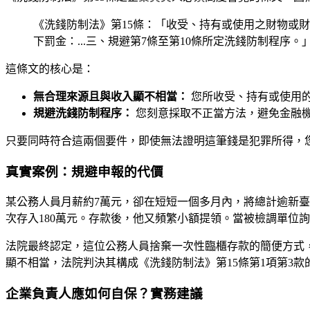
《洗錢防制法》第15條：「收受、持有或使用之財物或財
下罰金：...三、規避第7條至第10條所定洗錢防制程序。
這條文的核心是：
無合理來源且與收入顯不相當：
您所收受、持有或使用
規避洗錢防制程序：
您刻意採取不正當方法，避免金融
只要同時符合這兩個要件，即使無法證明這筆錢是犯罪所得，
真實案例：規避申報的代價
某公務人員月薪約7萬元，卻在短短一個多月內，將總計逾新臺
次存入180萬元。存款後，他又頻繁小額提領。當被檢調單位
法院最終認定，這位公務人員捨棄一次性臨櫃存款的簡便方式
顯不相當，法院判決其構成《洗錢防制法》第15條第1項第3款
企業負責人應如何自保？實務建議