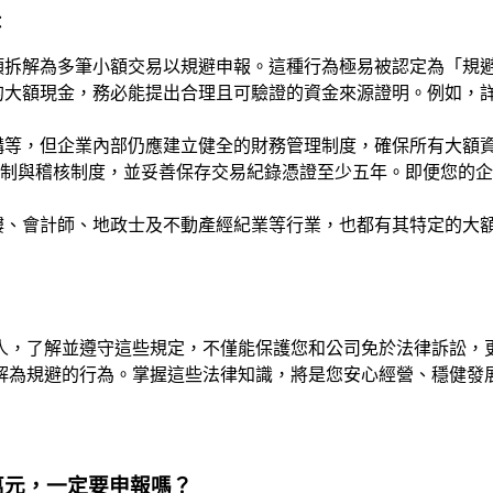
：
項拆解為多筆小額交易以規避申報。這種行為極易被認定為「規
的大額現金，務必能提出合理且可驗證的資金來源證明。例如，
等，但企業內部仍應建立健全的財務管理制度，確保所有大額資
制與稽核制度，並妥善保存交易紀錄憑證至少五年。即便您的企
樓、會計師、地政士及不動產經紀業等行業，也都有其特定的大
人，了解並遵守這些規定，不僅能保護您和公司免於法律訴訟，
解為規避的行為。掌握這些法律知識，將是您安心經營、穩健發
萬元，一定要申報嗎？