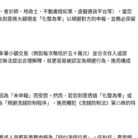
、會計師、地政士、不動產經紀業、虛擬通貨平台等）。當您
免刻意將大額現金「化整為零」以規避對方的申報，並務必保留
多筆小額交易（例如每次略低於五十萬元）並分次存入或提
您無法提出合理解釋，就更容易被認定為規避行為，進而構成
因為「未申報」而受罰。然而，若您刻意透過「化整為零」或
「規避洗錢防制程序」，進而觸犯《洗錢防制法》第15條的特
業或人員都有義務申報為「疑似洗錢交易」。這包括：異常頻