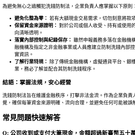
為避免無心之過觸犯洗錢防制法，企業負責人應掌握以下原則
避免化整為零：
若有大額現金交易需求，切勿刻意將款
保留資金來源證明：
對於公司或個人收受、持有或使用
向清晰透明。
落實內部控制與紀錄保存：
雖然申報義務多落在金融機構
融機構及指定之非金融事業或人員應建立防制洗錢內部控
實資訊。
了解行業特規：
除了傳統金融機構，虛擬通貨平台、銀
業，務必了解並配合其防制洗錢程序。
結語：掌握法規，安心經營
洗錢防制法旨在維護金融秩序，打擊非法金流。作為企業負責
覺，確保每筆資金來源明確、流向合理，並避免任何可能被誤
常見問題快速解答
Q:
公司收到或支付大筆現金，金額超過新臺幣五十