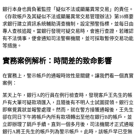
銀行本身也肩負著監控「疑似不法或顯屬異常交易」的責任。
《存款帳戶及其疑似不法或顯屬異常交易管理辦法》第16條要
求銀行建立資訊系統輔助清查機制，設定預警指標，並每日由
專人查核追蹤。當銀行發現可疑交易時，會進行查證，若確認
有不法情事，便會通知司法警察機關，並可採取暫停交易功能
等措施。
實務案例解析：時間差的致命影響
在實務上，警示帳戶的通報時效性是關鍵。讓我們看一個真實
案例：
某天上午，銀行A的行員在例行檢查時，發現客戶王先生的帳
戶有大筆可疑款項匯入，且隨後有不明人士試圖提領。銀行立
即察覺異狀並報警處理。然而，就在警方接獲通報後，王先生
卻在同日下午將帳戶內所有款項轉出至他在銀行B的帳戶，並
立即辦理了銷戶手續。直到一個多月後，司法機關才正式通報
銀行A將王先生的帳戶列為警示帳戶。此時，該帳戶早已空無