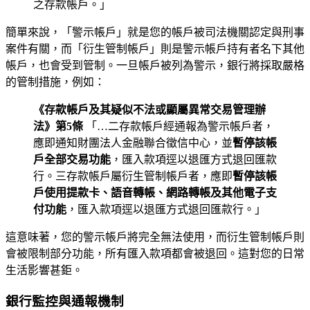
之存款帳戶。」
簡單來說，「警示帳戶」就是您的帳戶被司法機關認定與刑事
案件有關，而「衍生管制帳戶」則是警示帳戶持有者名下其他
帳戶，也會受到管制。一旦帳戶被列為警示，銀行將採取嚴格
的管制措施，例如：
《存款帳戶及其疑似不法或顯屬異常交易管理辦
法》第5條
「…二存款帳戶經通報為警示帳戶者，
應即通知財團法人金融聯合徵信中心，並
暫停該帳
戶全部交易功能
，匯入款項逕以退匯方式退回匯款
行。三存款帳戶屬衍生管制帳戶者，應即
暫停該帳
戶使用提款卡、語音轉帳、網路轉帳及其他電子支
付功能
，匯入款項逕以退匯方式退回匯款行。」
這意味著，您的警示帳戶將完全無法使用，而衍生管制帳戶則
會被限制部分功能，所有匯入款項都會被退回。這對您的日常
生活影響甚鉅。
銀行監控與通報機制