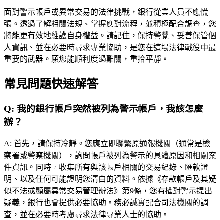
面對警示帳戶或異常交易的法律挑戰，銀行從業人員不應慌
張。透過了解相關法規、掌握應對流程，並積極配合調查，您
將能更有效地維護自身權益。請記住，保持警覺、妥善保管個
人資訊、並在必要時尋求專業協助，是您在這場法律戰役中最
重要的武器。願您能順利度過難關，重拾平靜。
常見問題快速解答
Q:
我的銀行帳戶突然被列為警示帳戶，我該怎麼
辦？
A:
首先，請保持冷靜。您應立即聯繫原通報機關（通常是檢
察署或警察機關），詢問帳戶被列為警示的具體原因和相關案
件資訊。同時，收集所有與該帳戶相關的交易紀錄、匯款證
明、以及任何可能證明您清白的資料。依據《存款帳戶及其疑
似不法或顯屬異常交易管理辦法》第9條，您有權對警示提出
疑義，銀行也會提供必要協助。務必誠實配合司法機關的調
查，並在必要時考慮尋求法律專業人士的協助。