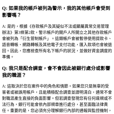
Q:
如果我的帳戶被列為警示，我的其他帳戶會受到
影響嗎？
A:
是的，根據《存款帳戶及其疑似不法或顯屬異常交易管理
辦法》第3條第2款，警示帳戶的開戶人所開立之其他存款帳戶
會被列為「衍生管制帳戶」。這類帳戶會被暫停使用提款卡、
語音轉帳、網路轉帳及其他電子支付功能，匯入款項也會被退
回。因此，您應檢查所有名下帳戶的狀況，並做好資金調度的
準備。
Q:
我只是配合調查，會不會因此被銀行處分或影響
我的職涯？
A:
這取決於您在案件中的角色和情節。如果您只是無辜的受
害者或被誤用帳戶，且能積極配合調查並證明清白，通常不會
對職涯產生直接的負面影響。但若調查發現您有任何違規或不
法行為，銀行可能會依內部規章進行處分，甚至面臨法律責
任。重要的是，您必須充分理解銀行內部的通報與監控機制，