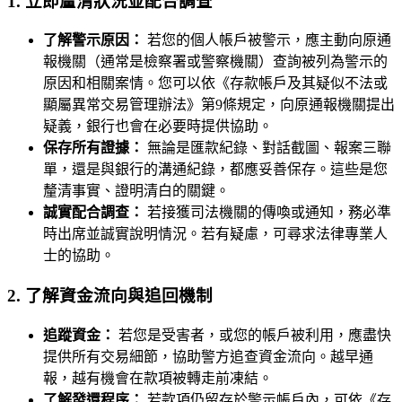
1. 立即釐清狀況並配合調查
了解警示原因：
若您的個人帳戶被警示，應主動向原通
報機關（通常是檢察署或警察機關）查詢被列為警示的
原因和相關案情。您可以依《存款帳戶及其疑似不法或
顯屬異常交易管理辦法》第9條規定，向原通報機關提出
疑義，銀行也會在必要時提供協助。
保存所有證據：
無論是匯款紀錄、對話截圖、報案三聯
單，還是與銀行的溝通紀錄，都應妥善保存。這些是您
釐清事實、證明清白的關鍵。
誠實配合調查：
若接獲司法機關的傳喚或通知，務必準
時出席並誠實說明情況。若有疑慮，可尋求法律專業人
士的協助。
2. 了解資金流向與追回機制
追蹤資金：
若您是受害者，或您的帳戶被利用，應盡快
提供所有交易細節，協助警方追查資金流向。越早通
報，越有機會在款項被轉走前凍結。
了解發還程序：
若款項仍留存於警示帳戶內，可依《存