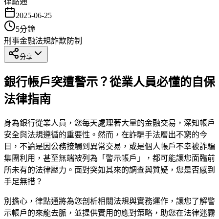
律點通
2025-06-25
5
分鐘
刑事
金融法規
詐欺防制
分享
銀行帳戶突遭警示？從業人員必懂的自保
法律指南
身為銀行從業人員，您每天處理著大量的金融交易，深知帳戶
安全與法規遵循的重要性。然而，在詐騙手法層出不窮的今
日，不論是因公務接觸到異常交易，或是個人帳戶不幸被詐騙
集團利用，甚至無端被列為「警示帳戶」，都可能讓您面臨前
所未有的法律壓力。面對突如其來的調查與質疑，您是否感到
手足無措？
別擔心，律點通將為您剖析相關法規與實務運作，讓您了解警
示帳戶的來龍去脈，並提供實用的應對策略，助您在法律迷霧