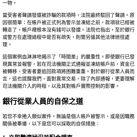
一物。
當受害者聲請發還被詐騙的款項時，法院最終駁回了聲請。原
因很簡單：在帳戶被正式列為警示並凍結之前，款項就已經被
轉走了，帳戶裡根本沒有錢可以發還。法院也指出，至於銀行
或警方在處理過程中是否有疏失，則需另循其他法律途徑處
理。
這個案例血淋淋地揭示了「時間差」的嚴重性。即使銀行已發
現異常並報警，若在司法機關正式通報並凍結帳戶前，資金已
被轉移，受害者要追回款項將困難重重。對於銀行從業人員而
言，這也提醒我們，面對異常交易，除了內部通報，更要理解
司法機關介入的時程，以及其對帳戶實際控制的影響。
銀行從業人員的自保之道
若您不幸捲入類似案件，無論是個人帳戶被警示，或是因職務
關係被牽連，以下是您可以採取的自保措施：