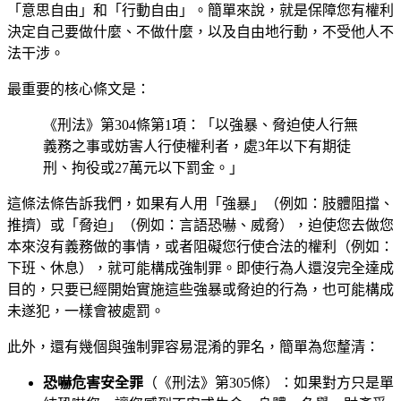
「意思自由」和「行動自由」。簡單來說，就是保障您有權利
決定自己要做什麼、不做什麼，以及自由地行動，不受他人不
法干涉。
最重要的核心條文是：
《刑法》第304條第1項：「以強暴、脅迫使人行無
義務之事或妨害人行使權利者，處3年以下有期徒
刑、拘役或27萬元以下罰金。」
這條法條告訴我們，如果有人用「強暴」（例如：肢體阻擋、
推擠）或「脅迫」（例如：言語恐嚇、威脅），迫使您去做您
本來沒有義務做的事情，或者阻礙您行使合法的權利（例如：
下班、休息），就可能構成強制罪。即使行為人還沒完全達成
目的，只要已經開始實施這些強暴或脅迫的行為，也可能構成
未遂犯，一樣會被處罰。
此外，還有幾個與強制罪容易混淆的罪名，簡單為您釐清：
恐嚇危害安全罪
（《刑法》第305條）：如果對方只是單