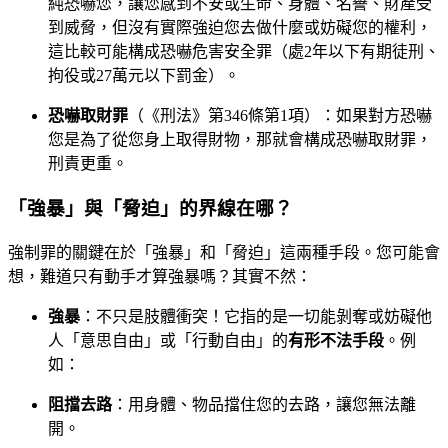
純恐嚇您，讓您感到不安或生命、身體、名譽、財產受
到威脅，但沒有實際強迫您去做什麼或妨礙您的權利，
這比較可能構成恐嚇危害安全罪（處2年以下有期徒刑、
拘役或27萬元以下罰金）。
恐嚇取財罪
（《刑法》第346條第1項）：如果對方恐嚇
您是為了從您身上取得財物，那就會構成恐嚇取財罪，
刑責更重。
「強暴」與「脅迫」的界線在哪？
強制罪的關鍵在於「強暴」和「脅迫」這兩種手段。您可能會
想，難道只有動手才算強暴嗎？其實不然：
強暴
：不只是肢體衝突！它指的是一切能剝奪或妨礙他
人「意思自由」或「行動自由」的
有形不法手段
。例
如：
阻擋去路
：用身體、物品擋住您的去路，讓您無法離
開。