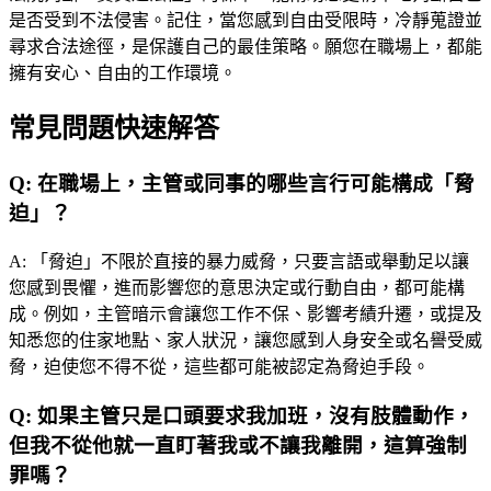
是否受到不法侵害。記住，當您感到自由受限時，冷靜蒐證並
尋求合法途徑，是保護自己的最佳策略。願您在職場上，都能
擁有安心、自由的工作環境。
常見問題快速解答
Q:
在職場上，主管或同事的哪些言行可能構成「脅
迫」？
A:
「脅迫」不限於直接的暴力威脅，只要言語或舉動足以讓
您感到畏懼，進而影響您的意思決定或行動自由，都可能構
成。例如，主管暗示會讓您工作不保、影響考績升遷，或提及
知悉您的住家地點、家人狀況，讓您感到人身安全或名譽受威
脅，迫使您不得不從，這些都可能被認定為脅迫手段。
Q:
如果主管只是口頭要求我加班，沒有肢體動作，
但我不從他就一直盯著我或不讓我離開，這算強制
罪嗎？