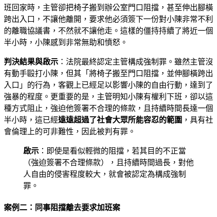
班回家時，主管卻把椅子搬到辦公室門口阻擋，甚至伸出腳橫
跨出入口，不讓他離開，要求他必須簽下一份對小陳非常不利
的離職協議書，不然就不讓他走。這樣的僵持持續了將近一個
半小時，小陳感到非常無助和憤怒。
判決結果與啟示
：法院最終認定主管構成強制罪。雖然主管沒
有動手毆打小陳，但其「將椅子搬至門口阻擋，並伸腳橫跨出
入口」的行為，客觀上已經足以影響小陳的自由行動，達到了
強暴的程度。更重要的是，主管明知小陳有權利下班，卻以這
種方式阻止，強迫他簽署不合理的條款，且持續時間長達一個
半小時，這已經
遠遠超過了社會大眾所能容忍的範圍
，具有社
會倫理上的可非難性，因此被判有罪。
啟示
：即使是看似輕微的阻擋，若其目的不正當
（強迫簽署不合理條款），且持續時間過長，對他
人自由的侵害程度較大，就會被認定為構成強制
罪。
案例二：同事阻擋離去要求加班案