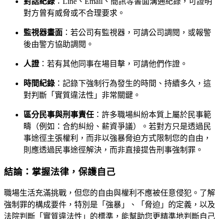
對話紀錄
：Line、Email、簡訊等書面溝通紀錄，可證明
對方曾有威脅或不合理要求。
監視器畫面
：若公司有監視器，可請公司調閱，或報警
後由警方協助調閱。
人證
：若有其他同事在場目擊，可請他們作證。
時間紀錄
：記錄下強制行為發生的時間、持續多久，這
對判斷「實質違法性」非常關鍵。
區分民事與刑事責任
：許多職場糾紛本質上屬於民事範
疇（例如：合約糾紛、薪資爭議）。若對方只是透過民
事途徑主張權利，而非以強暴脅迫方式限制您的自由，
則應透過民事途徑解決，而非直接提告刑事強制罪。
結論：掌握法律，保護自己
職場生活充滿挑戰，但您的自由與權利不應被任意侵犯。了解
強制罪的構成要件，特別是「強暴」、「脅迫」的定義，以及
法院判斷「實質違法性」的標準，能幫助您更精準地判斷自己