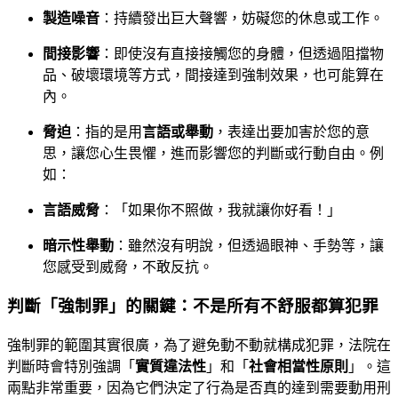
製造噪音
：持續發出巨大聲響，妨礙您的休息或工作。
間接影響
：即使沒有直接接觸您的身體，但透過阻擋物
品、破壞環境等方式，間接達到強制效果，也可能算在
內。
脅迫
：指的是用
言語或舉動
，表達出要加害於您的意
思，讓您心生畏懼，進而影響您的判斷或行動自由。例
如：
言語威脅
：「如果你不照做，我就讓你好看！」
暗示性舉動
：雖然沒有明說，但透過眼神、手勢等，讓
您感受到威脅，不敢反抗。
判斷「強制罪」的關鍵：不是所有不舒服都算犯罪
強制罪的範圍其實很廣，為了避免動不動就構成犯罪，法院在
判斷時會特別強調「
實質違法性
」和「
社會相當性原則
」。這
兩點非常重要，因為它們決定了行為是否真的達到需要動用刑