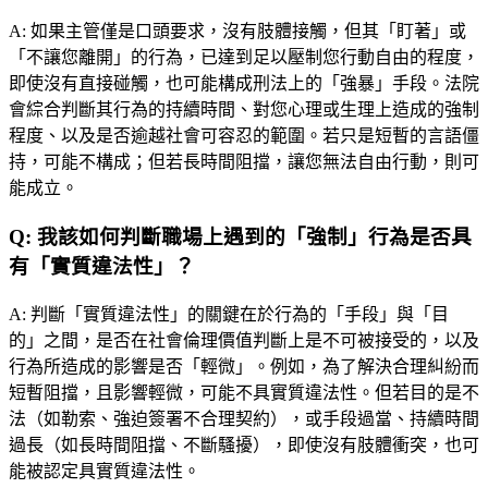
A:
如果主管僅是口頭要求，沒有肢體接觸，但其「盯著」或
「不讓您離開」的行為，已達到足以壓制您行動自由的程度，
即使沒有直接碰觸，也可能構成刑法上的「強暴」手段。法院
會綜合判斷其行為的持續時間、對您心理或生理上造成的強制
程度、以及是否逾越社會可容忍的範圍。若只是短暫的言語僵
持，可能不構成；但若長時間阻擋，讓您無法自由行動，則可
能成立。
Q:
我該如何判斷職場上遇到的「強制」行為是否具
有「實質違法性」？
A:
判斷「實質違法性」的關鍵在於行為的「手段」與「目
的」之間，是否在社會倫理價值判斷上是不可被接受的，以及
行為所造成的影響是否「輕微」。例如，為了解決合理糾紛而
短暫阻擋，且影響輕微，可能不具實質違法性。但若目的是不
法（如勒索、強迫簽署不合理契約），或手段過當、持續時間
過長（如長時間阻擋、不斷騷擾），即使沒有肢體衝突，也可
能被認定具實質違法性。