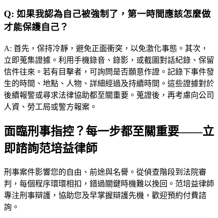
Q:
如果我認為自己被強制了，第一時間應該怎麼做
才能保護自己？
A:
首先，保持冷靜，避免正面衝突，以免激化事態。其次，
立即蒐集證據。利用手機錄音、錄影，或截圖對話紀錄、保留
信件往來。若有目擊者，可詢問是否願意作證。記錄下事件發
生的時間、地點、人物、詳細經過及持續時間。這些證據對於
後續報警或尋求法律協助都至關重要。蒐證後，再考慮向公司
人資、勞工局或警方報案。
面臨刑事指控？每一步都至關重要——立
即諮詢范培益律師
刑事案件影響您的自由、前途與名譽。從偵查階段到法院審
判，每個程序環環相扣，錯過關鍵時機難以挽回。
范培益律師
專注刑事辯護，協助您及早掌握辯護先機，歡迎預約付費諮
詢。