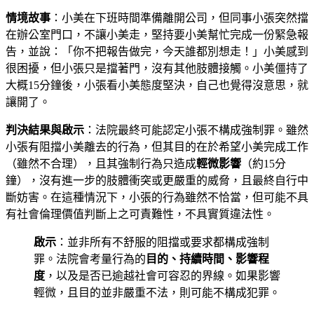
情境故事
：小美在下班時間準備離開公司，但同事小張突然擋
在辦公室門口，不讓小美走，堅持要小美幫忙完成一份緊急報
告，並說：「你不把報告做完，今天誰都別想走！」小美感到
很困擾，但小張只是擋著門，沒有其他肢體接觸。小美僵持了
大概15分鐘後，小張看小美態度堅決，自己也覺得沒意思，就
讓開了。
判決結果與啟示
：法院最終可能認定小張不構成強制罪。雖然
小張有阻擋小美離去的行為，但其目的在於希望小美完成工作
（雖然不合理），且其強制行為只造成
輕微影響
（約15分
鐘），沒有進一步的肢體衝突或更嚴重的威脅，且最終自行中
斷妨害。在這種情況下，小張的行為雖然不恰當，但可能不具
有社會倫理價值判斷上之可責難性，不具實質違法性。
啟示
：並非所有不舒服的阻擋或要求都構成強制
罪。法院會考量行為的
目的、持續時間、影響程
度
，以及是否已逾越社會可容忍的界線。如果影響
輕微，且目的並非嚴重不法，則可能不構成犯罪。