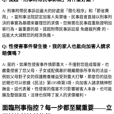
A:
刑事附帶民事訴訟最大的好處是「簡化程序」和「節省費
用」。當刑事法院認定加害人有罪後，民事庭會直接以刑事判
決的事實為基礎來審理您的求償，您無需在民事庭重新證明加
害行為。最重要的是，提起附帶民事訴訟是 免繳裁判費 的，
這能大大減輕您的經濟負擔。
Q:
性侵害事件發生後，我的家人也能向加害人請求
賠償嗎？
A:
是的，如果性侵害事件情節重大，不僅對您造成傷害，也
嚴重侵害了您父母、子女或配偶基於親屬關係所享有的法益，
例如父母對子女的保護教養權益受到重大打擊，那麼您的這些
近親也可以依據《民法》第195條第3項，向加害人請求精神慰
撫金。這代表著，性侵害的傷害不只影響被害人本身，也可能
擴及整個家庭，法律也保障了家人的求償權利。
面臨刑事指控？每一步都至關重要——立