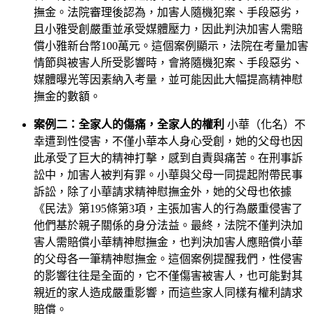
撫金。法院審理後認為，加害人隨機犯案、手段惡劣，
且小雅受創嚴重並承受媒體壓力，因此判決加害人需賠
償小雅新台幣100萬元。這個案例顯示，法院在考量加害
情節與被害人所受影響時，會將隨機犯案、手段惡劣、
媒體曝光等因素納入考量，並可能因此大幅提高精神慰
撫金的數額。
案例二：全家人的傷痛，全家人的權利
小華（化名）不
幸遭到性侵害，不僅小華本人身心受創，她的父母也因
此承受了巨大的精神打擊，感到自責與痛苦。在刑事訴
訟中，加害人被判有罪。小華與父母一同提起附帶民事
訴訟，除了小華請求精神慰撫金外，她的父母也依據
《民法》第195條第3項，主張加害人的行為嚴重侵害了
他們基於親子關係的身分法益。最終，法院不僅判決加
害人需賠償小華精神慰撫金，也判決加害人應賠償小華
的父母各一筆精神慰撫金。這個案例提醒我們，性侵害
的影響往往是全面的，它不僅傷害被害人，也可能對其
親近的家人造成嚴重影響，而這些家人同樣有權利請求
賠償。