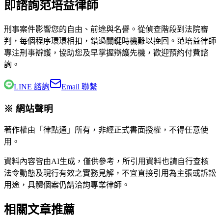
即諮詢范培益律師
刑事案件影響您的自由、前途與名譽。從偵查階段到法院審
判，每個程序環環相扣，錯過關鍵時機難以挽回。
范培益律師
專注刑事辯護，協助您及早掌握辯護先機，歡迎預約付費諮
詢。
LINE 諮詢
Email 聯繫
※ 網站聲明
著作權由「律點通」所有，非經正式書面授權，不得任意使
用。
資料內容皆由AI生成，僅供參考，所引用資料也請自行查核
法令動態及現行有效之實務見解，不宜直接引用為主張或訴訟
用途，具體個案仍請洽詢專業律師。
相關文章推薦