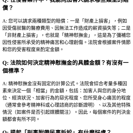
償？
A:
您可以請求兩種類型的賠償：一是「財產上損害」，例如
因受傷就醫的醫療費用、因無法工作造成的薪資損失等；二是
「非財產上損害」，也就是「精神慰撫金」，這是為了彌補您
因性侵害所承受的精神痛苦和心理創傷。法院會根據案件情節
和您的受害程度來酌定金額。
Q:
法院如何決定精神慰撫金的具體金額？有沒有一
個標準？
A:
精神慰撫金沒有固定的計算公式。法院會綜合考量多種因
素來決定一個「相當」的金額，包括：加害人與您的身分地
位、經濟狀況、加害行為的惡劣程度、您所受身心痛苦的程度
（通常會參考精神科或心理諮商的診斷證明）、以及其他特殊
情況（如案件是否引起媒體關注）。因此，每個案件的判決金
額都會有所不同。
Q:
提起「刑事附帶民事訴訟」有什麼好處？