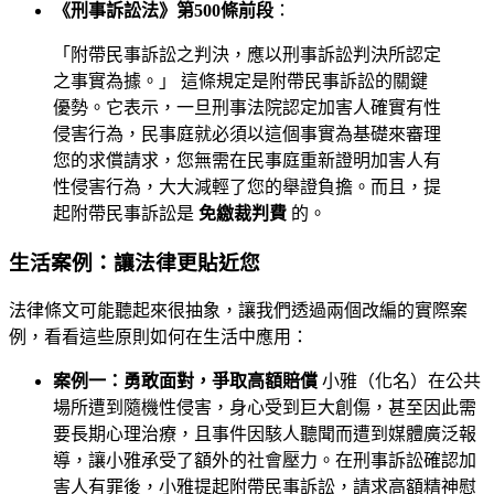
《刑事訴訟法》第500條前段
：
「附帶民事訴訟之判決，應以刑事訴訟判決所認定
之事實為據。」 這條規定是附帶民事訴訟的關鍵
優勢。它表示，一旦刑事法院認定加害人確實有性
侵害行為，民事庭就必須以這個事實為基礎來審理
您的求償請求，您無需在民事庭重新證明加害人有
性侵害行為，大大減輕了您的舉證負擔。而且，提
起附帶民事訴訟是
免繳裁判費
的。
生活案例：讓法律更貼近您
法律條文可能聽起來很抽象，讓我們透過兩個改編的實際案
例，看看這些原則如何在生活中應用：
案例一：勇敢面對，爭取高額賠償
小雅（化名）在公共
場所遭到隨機性侵害，身心受到巨大創傷，甚至因此需
要長期心理治療，且事件因駭人聽聞而遭到媒體廣泛報
導，讓小雅承受了額外的社會壓力。在刑事訴訟確認加
害人有罪後，小雅提起附帶民事訴訟，請求高額精神慰