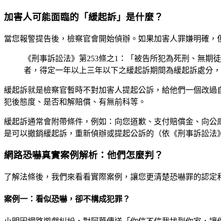
加害人可能面臨的「緩起訴」是什麼？
當您報警提告後，檢察官會開始偵辦。如果加害人罪嫌明確，
《刑事訴訟法》第253條之1：「被告所犯為死刑、無
者，得定一年以上三年以下之緩起訴期間為緩起訴處分，
緩起訴就是檢察官暫時不對加害人提起公訴，給他們一個改過
犯後態度、是否和解賠償、有無前科等。
緩起訴通常會附帶條件，例如：向您道歉、支付賠償金、向公庫
是可以撤銷緩起訴，重新偵辦或提起公訴的（依《刑事訴訟法》
網路恐嚇真實案例解析：他們怎麼判？
了解法條後，我們來看看實際案例，讓您更清楚恐嚇罪的認定
案例一：看似恐嚇，卻不構成犯罪？