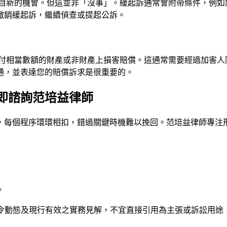
自新的機會。但這並非「沒事」。緩起訴通常會附帶條件，例如
撤銷緩起訴，繼續偵查或提起公訴。
付相當數額的財產或非財產上損害賠償。這通常需要經過加害人
通，並表達您的賠償訴求是很重要的。
即諮詢范培益律師
，每個程序環環相扣，錯過關鍵時機難以挽回。
范培益律師
專注
。
法令動態及現行有效之實務見解，不宜直接引用為主張或訴訟用途