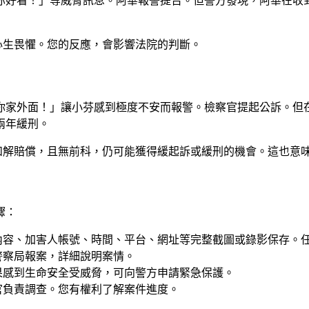
你好看！」等威脅訊息。阿華報警提告。但警方發現，阿華在收
心生畏懼。您的反應，會影響法院的判斷。
你家外面！」讓小芬感到極度不安而報警。檢察官提起公訴。但
兩年緩刑。
和解賠償，且無前科，仍可能獲得緩起訴或緩刑的機會。這也意
驟：
內容、加害人帳號、時間、平台、網址等完整截圖或錄影保存。
警察局報案，詳細說明案情。
果感到生命安全受威脅，可向警方申請緊急保護。
官負責調查。您有權利了解案件進度。