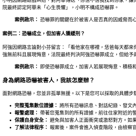
小明因網路遊戲糾紛，對阿華傳送「你信不信我找到你家，讓
院最終認定阿華未「心生畏懼」，小明不構成恐嚇罪。
案例啟示：
恐嚇罪的關鍵在於被害人是否真的因威脅而
案例二：恐嚇成立，但加害人獲緩刑？
阿強因網路言論對小芬留言：「看他家在哪裡，恁爸每天都來
強無前科且展現悔意，法院最終判決阿強恐嚇罪成立，但給予
案例啟示：
即使恐嚇罪成立，加害人若展現悔意、積極
身為網路恐嚇被害人，我該怎麼辦？
面對網路恐嚇，您並非孤單無援。以下是您可以採取的具體步
完整蒐集數位證據：
將所有恐嚇訊息、對話紀錄、發文
報警處理：
帶著您蒐集到的所有證據，前往住家附近的
保護自身安全：
避免與加害人正面衝突或激怒對方。如
了解法律程序：
報案後，案件會進入偵查階段，由檢察