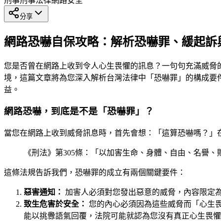
刑事
刑事法律
網路安全
分享
網路恐嚇自保攻略：解析恐嚇罪、緩起訴
您是否曾在網路上收到令人心生畏懼的訊息？一句句充滿威脅
境，這篇文章將為您深入解析台灣法律中「恐嚇罪」的構成要
益。
網路恐嚇，到底是不是「恐嚇罪」？
當您在網路上收到威脅訊息時，首先會想：「這算恐嚇嗎？」
《刑法》第305條：「以加害生命、身體、自由、名譽
這條法規告訴我們，恐嚇罪的成立有兩個關鍵要件：
惡害通知：
加害人必須對您發出惡意的威脅，內容限定
致生危害於安全：
您的內心必須因為這些威脅而「心生
能以挑釁語氣回覆，法院可能就認為您沒有真正心生畏懼