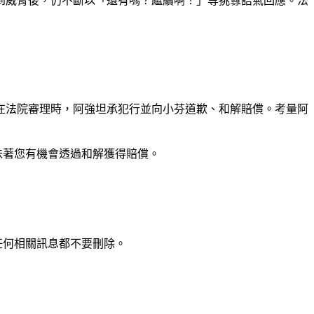
到威脅後，仍不斷以「還有嗎？繼續啊！」等挑釁語氣回應。法
在法院審理時，阿強坦承犯行並向小芬道歉、和解賠償。考量阿
味著您有機會透過和解獲得賠償。
任何相關訊息都不要刪除。