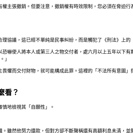
有權主張撤銷。但要注意，撤銷權有時效限制，您必須在脅迫行
合理協議，這已經不單純是民事糾紛，而是觸犯了《刑法》上的
，以恐嚇使人將本人或第三人之物交付者，處六月以上五年以下有
。」
生畏懼而交付財物，就可能構成此罪。這裡的「不法所有意圖」
麼看？
審慎地檢視其「自願性」。
錢。雖然他努力還款，但對方卻不斷聲稱還有高額利息未清，並