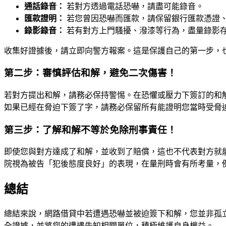
通話錄音：
若對方透過電話恐嚇，請盡可能錄音。
匯款證明：
若您曾因恐嚇而匯款，請保留銀行匯款憑證
錄影錄音：
若有對方上門騷擾、潑漆等行為，盡量錄影
收集好證據後，請立即向警方報案。這是保護自己的第一步，
第二步：審慎評估和解，避免二次傷害！
若對方提出和解，請務必保持警惕。在恐懼或壓力下簽訂的和
如果已經在脅迫下簽了字，請務必保留所有能證明您當時受脅
第三步：了解和解不等於免除刑事責任！
即使您與對方達成了和解，並收到了賠償，這也不代表對方就
院視為被告「犯後態度良好」的表現，在量刑時會有所考量，
總結
總結來說，網路借貸中若遭遇恐嚇並被迫簽下和解，您並非孤
全證據，並將您的遭遇告知相關單位，積極維護自身權益。