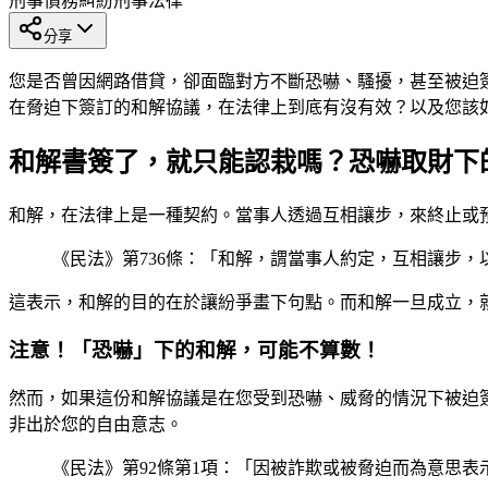
刑事
債務糾紛
刑事法律
分享
您是否曾因網路借貸，卻面臨對方不斷恐嚇、騷擾，甚至被迫
在脅迫下簽訂的和解協議，在法律上到底有沒有效？以及您該
和解書簽了，就只能認栽嗎？恐嚇取財下
和解，在法律上是一種契約。當事人透過互相讓步，來終止或
《民法》第736條：「和解，謂當事人約定，互相讓步
這表示，和解的目的在於讓紛爭畫下句點。而和解一旦成立，
注意！「恐嚇」下的和解，可能不算數！
然而，如果這份和解協議是在您受到恐嚇、威脅的情況下被迫
非出於您的自由意志。
《民法》第92條第1項：「因被詐欺或被脅迫而為意思