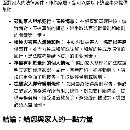
面對家人的法律案件，作為家屬，您可以做以下這些事來提供
幫助：
鼓勵家人坦承犯行、表達悔意：
在偵查和審理階段，誠
實面對、表達真誠的悔意，是爭取法官從輕量刑和緩刑
的關鍵第一步。
積極與被害人溝通和解：
主動聯繫被害人，協商損害賠
償事宜，並盡力達成和解或調解。和解的達成及賠償的
履行，是法院考量給予緩刑的重要因素。
準備有利於量刑的個人情況：
協助家人整理並向法院說
明其家庭經濟狀況、品行、有無前科、犯罪動機等，讓
法官更全面了解被告，爭取從輕量刑或緩刑。
提醒家人遵守緩刑條件：
如果最終獲得緩刑宣告，務必
提醒家人嚴格遵守所有附加條件，例如支付賠償金、提
供義務勞務、接受法治教育等，避免緩刑被撤銷，導致
必須入監服刑。
結論：給您與家人的一點力量