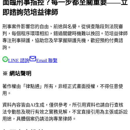
面臨刑事指控？每一步都至關重要——立
即諮詢范培益律師
刑事案件影響您的自由、前途與名譽。從偵查階段到法院審
判，每個程序環環相扣，錯過關鍵時機難以挽回。
范培益律師
專注刑事辯護，協助您及早掌握辯護先機，歡迎預約付費諮
詢。
LINE 諮詢
Email 聯繫
※ 網站聲明
著作權由「律點通」所有，非經正式書面授權，不得任意使
用。
資料內容皆由AI生成，僅供參考，所引用資料也請自行查核
法令動態及現行有效之實務見解，不宜直接引用為主張或訴訟
用途，具體個案仍請洽詢專業律師。