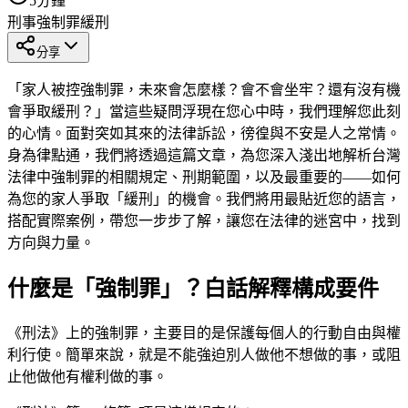
5
分鐘
刑事
強制罪
緩刑
分享
「家人被控強制罪，未來會怎麼樣？會不會坐牢？還有沒有機
會爭取緩刑？」當這些疑問浮現在您心中時，我們理解您此刻
的心情。面對突如其來的法律訴訟，徬徨與不安是人之常情。
身為律點通，我們將透過這篇文章，為您深入淺出地解析台灣
法律中強制罪的相關規定、刑期範圍，以及最重要的——如何
為您的家人爭取「緩刑」的機會。我們將用最貼近您的語言，
搭配實際案例，帶您一步步了解，讓您在法律的迷宮中，找到
方向與力量。
什麼是「強制罪」？白話解釋構成要件
《刑法》上的強制罪，主要目的是保護每個人的行動自由與權
利行使。簡單來說，就是不能強迫別人做他不想做的事，或阻
止他做他有權利做的事。