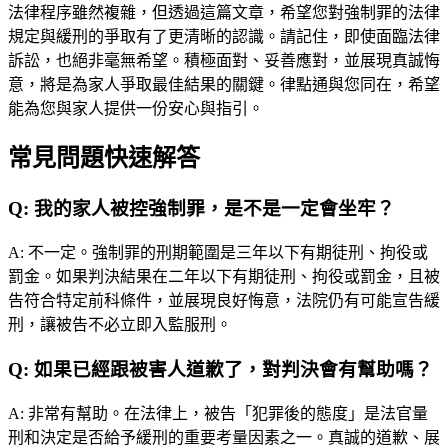
法律程序雖然複雜，但透過這篇文章，希望您對強制罪的法律
規定與緩刑的爭取有了更清晰的認識。請記住，即使面臨法律
訴訟，也絕非毫無希望。積極面對、妥善應對，並展現真誠悔
意，將是為家人爭取最佳結果的關鍵。律點通與您同在，希望
能為您與家人提供一份安心與指引。
常見問題快速解答
Q:
我的家人被控強制罪，是不是一定會坐牢？
A:
不一定。強制罪的刑期範圍是三年以下有期徒刑、拘役或
罰金。如果判決結果在二年以下有期徒刑、拘役或罰金，且被
告符合特定前科條件，並展現良好悔意，法院仍有可能宣告緩
刑，讓被告不必立即入監服刑。
Q:
如果已經跟被害人道歉了，對判決會有幫助嗎？
A:
非常有幫助。在法律上，被告「犯罪後的態度」是法官量
刑和決定是否給予緩刑的重要考量因素之一。真誠的道歉、展