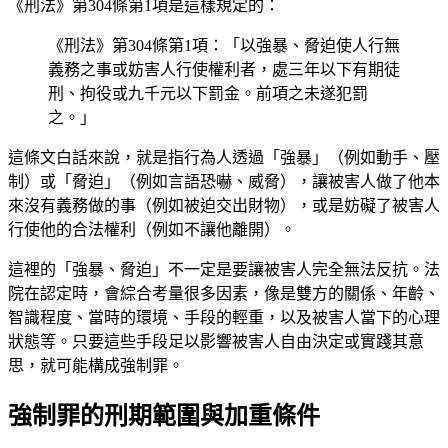
《刑法》第304條第1項是這樣規定的：
《刑法》第304條第1項：「以強暴、脅迫使人行無
義務之事或妨害人行使權利者，處三年以下有期徒
刑、拘役或九千元以下罰金。前項之未遂犯罰
之。」
這條文白話來說，就是指行為人透過「強暴」（例如動手、壓
制）或「脅迫」（例如言語恐嚇、威脅），讓被害人做了他本
來沒有義務做的事（例如被迫交出財物），或是妨礙了被害人
行使他的合法權利（例如不讓他離開）。
這裡的「強暴、脅迫」不一定是要讓被害人完全無法反抗。法
院在認定時，會綜合考量很多因素，像是雙方的關係、年齡、
智識程度、當時的環境、手段的輕重，以及被害人當下的心理
狀態等。只要這些手段足以影響被害人自由決定或實踐其意
思，就可能構成強制罪。
強制罪的刑期範圍與加重條件