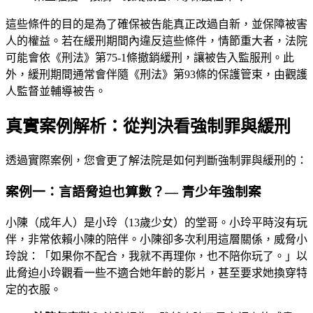
這些條件的目的是為了確保被告能真正改過自新，並保障被害
人的權益。若在緩刑期間內違反這些條件，情節重大者，法院
可能會依《刑法》第75-1條撤銷緩刑，讓被告入監服刑。此
外，緩刑期間通常會伴隨《刑法》第93條的保護管束，由觀護
人監督並輔導被告。
真實案例解析：從判決看強制罪與緩刑
透過實際案例，您會更了解法院是如何判斷強制罪與緩刑的：
案例一：言語脅迫也算數？— 青少年強制案
小陳（成年人）是小玲（13歲少女）的堂哥。小玲平時沒有玩
伴，非常依賴小陳的陪伴。小陳卻多次利用這層關係，威脅小
玲說：「如果你不配合，我就不再理你，也不陪你玩了。」以
此脅迫小玲觀看一些不適合她年齡的影片，甚至要求她換穿特
定的衣服。