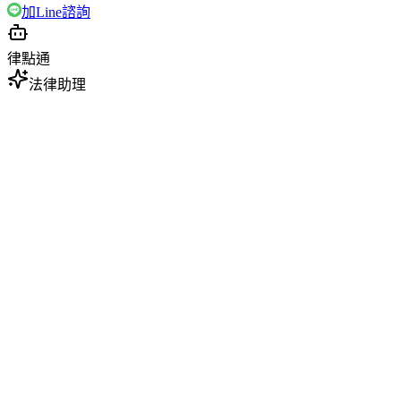
加Line諮詢
律點通
法律助理