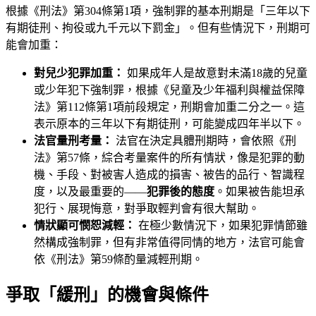
根據《刑法》第304條第1項，強制罪的基本刑期是「三年以下
有期徒刑、拘役或九千元以下罰金」。但有些情況下，刑期可
能會加重：
對兒少犯罪加重：
如果成年人是故意對未滿18歲的兒童
或少年犯下強制罪，根據《兒童及少年福利與權益保障
法》第112條第1項前段規定，刑期會加重二分之一。這
表示原本的三年以下有期徒刑，可能變成四年半以下。
法官量刑考量：
法官在決定具體刑期時，會依照《刑
法》第57條，綜合考量案件的所有情狀，像是犯罪的動
機、手段、對被害人造成的損害、被告的品行、智識程
度，以及最重要的——
犯罪後的態度
。如果被告能坦承
犯行、展現悔意，對爭取輕判會有很大幫助。
情狀顯可憫恕減輕：
在極少數情況下，如果犯罪情節雖
然構成強制罪，但有非常值得同情的地方，法官可能會
依《刑法》第59條酌量減輕刑期。
爭取「緩刑」的機會與條件