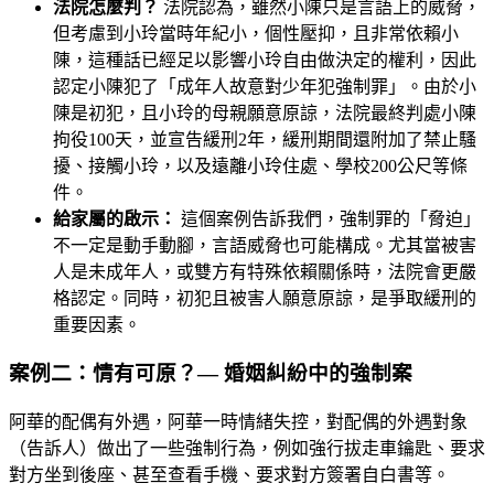
法院怎麼判？
法院認為，雖然小陳只是言語上的威脅，
但考慮到小玲當時年紀小，個性壓抑，且非常依賴小
陳，這種話已經足以影響小玲自由做決定的權利，因此
認定小陳犯了「成年人故意對少年犯強制罪」。由於小
陳是初犯，且小玲的母親願意原諒，法院最終判處小陳
拘役100天，並宣告緩刑2年，緩刑期間還附加了禁止騷
擾、接觸小玲，以及遠離小玲住處、學校200公尺等條
件。
給家屬的啟示：
這個案例告訴我們，強制罪的「脅迫」
不一定是動手動腳，言語威脅也可能構成。尤其當被害
人是未成年人，或雙方有特殊依賴關係時，法院會更嚴
格認定。同時，初犯且被害人願意原諒，是爭取緩刑的
重要因素。
案例二：情有可原？— 婚姻糾紛中的強制案
阿華的配偶有外遇，阿華一時情緒失控，對配偶的外遇對象
（告訴人）做出了一些強制行為，例如強行拔走車鑰匙、要求
對方坐到後座、甚至查看手機、要求對方簽署自白書等。