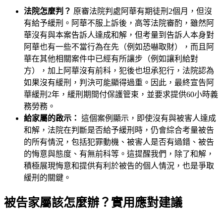
法院怎麼判？
原審法院判處阿華有期徒刑2個月，但沒
有給予緩刑。阿華不服上訴後，高等法院審酌，雖然阿
華沒有與本案告訴人達成和解，但考量到告訴人本身對
阿華也有一些不當行為在先（例如恐嚇取財），而且阿
華在其他相關案件中已經有所讓步（例如讓利給對
方），加上阿華沒有前科，犯後也坦承犯行，法院認為
如果沒有緩刑，判決可能顯得過重。因此，最終宣告阿
華緩刑2年，緩刑期間付保護管束，並要求提供60小時義
務勞務。
給家屬的啟示：
這個案例顯示，即使沒有與被害人達成
和解，法院在判斷是否給予緩刑時，仍會綜合考量被告
的所有情況，包括犯罪動機、被害人是否有過錯、被告
的悔意與態度、有無前科等。這提醒我們，除了和解，
積極展現悔意和提供有利於被告的個人情況，也是爭取
緩刑的關鍵。
被告家屬該怎麼辦？實用應對建議