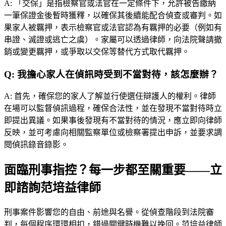
A:
「交保」是指檢察官或法官在一定條件下，允許被告繳納
一筆保證金後暫時獲釋，以確保其後續能配合偵查或審判。如
果家人被羈押，表示檢察官或法官認為有羈押的必要（例如有
串證、滅證或逃亡之虞）。家屬可以透過律師，向法院聲請撤
銷或變更羈押，或爭取以交保等替代方式取代羈押。
Q:
我擔心家人在偵訊時受到不當對待，該怎麼辦？
A:
首先，確保您的家人了解並行使選任辯護人的權利。律師
在場可以監督偵訊過程，確保合法性，並在發現不當對待時立
即提出異議。如果事後發現有不當對待的情況，應立即向律師
反映，並可考慮向相關監察單位或檢察署提出申訴，並要求調
閱偵訊錄音錄影。
面臨刑事指控？每一步都至關重要——立
即諮詢范培益律師
刑事案件影響您的自由、前途與名譽。從偵查階段到法院審
判，每個程序環環相扣，錯過關鍵時機難以挽回。
范培益律師