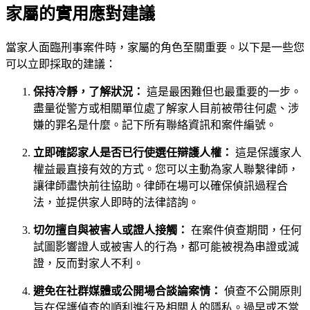
家屬的實用應對建議
當家人面臨刑事案件時，家屬的角色至關重要。以下是一些您
可以立即採取的建議：
保持冷靜，了解狀況：
這是最困難但也最重要的一步。
盡量從警方或相關單位處了解家人目前被帶往何處、涉
嫌的罪名是什麼。記下所有聯絡資訊和案件編號。
立即確認家人是否已行使選任辯護人權：
這是保護家人
權益最直接有效的方式。您可以主動為家人聯繫律師，
讓律師盡快前往協助。律師在場可以確保偵訊過程合
法，並提供家人即時的法律諮詢。
切勿擅自與被害人或證人接觸：
在案件偵查期間，任何
試圖影響證人或被害人的行為，都可能被視為串證或滅
證，反而對家人不利。
避免在社群媒體或公開場合談論案情：
偵查不公開原則
旨在保護偵查的順利進行及相關人的隱私。過早或不當