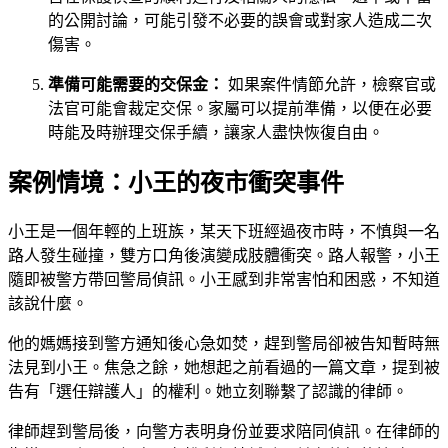
的公開討論，可能引發不必要的誤會或對家人造成二次
傷害。
準備可能需要的交保金：
如果案件情節允許，檢察官或
法官可能會裁定交保。家屬可以提前準備，以便在必要
時能及時辦理交保手續，讓家人盡快恢復自由。
案例情境：小王的夜市衝突事件
小王是一個年輕的上班族，某天下班經過夜市時，不慎與一名
路人發生碰撞，雙方口角後演變成肢體衝突。路人報警，小王
隨即被警方帶回警局偵訊。小王感到非常害怕和困惑，不知道
該說什麼。
他的媽媽接到警方通知後心急如焚，趕到警局卻被告知暫時無
法見到小王。焦急之餘，她想起之前看過的一篇文章，提到被
告有「選任辯護人」的權利。她立刻聯繫了認識的律師。
律師趕到警局後，向警方表明身份並要求陪同偵訊。在律師的