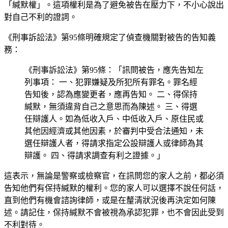
「緘默權」。這項權利是為了避免被告在壓力下，不小心說出
對自己不利的證詞。
《刑事訴訟法》第95條明確規定了偵查機關對被告的告知義
務：
《刑事訴訟法》第95條：「訊問被告，應先告知左
列事項： 一、犯罪嫌疑及所犯所有罪名。罪名經
告知後，認為應變更者，應再告知。 二、得保持
緘默，無須違背自己之意思而為陳述。 三、得選
任辯護人。如為低收入戶、中低收入戶、原住民或
其他因經濟或其他因素，於審判中受合法通知，未
選任辯護人者，得請求指定公設辯護人或律師為其
辯護。 四、得請求調查有利之證據。」
這表示，無論是警察或檢察官，在訊問您的家人之前，都必須
告知他們有保持緘默的權利。您的家人可以選擇不說任何話，
直到他們有機會諮詢律師，或是在釐清狀況後再決定如何陳
述。請記住，保持緘默不會被視為承認犯罪，也不會因此受到
不利對待。