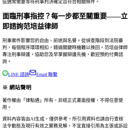
這通常需要等待刑事判決確定且符合相關條件。
面臨刑事指控？每一步都至關重要——立
即諮詢范培益律師
刑事案件影響您的自由、前途與名譽。從偵查階段到法院審
判，每個程序環環相扣，錯過關鍵時機難以挽回。
范培益律師
專注刑事辯護，協助您及早掌握辯護先機，歡迎預約付費諮
詢。
LINE 諮詢
Email 聯繫
※ 網站聲明
著作權由「律點通」所有，非經正式書面授權，不得任意使
用。
資料內容皆由AI生成，僅供參考，所引用資料也請自行查核
法令動態及現行有效之實務見解，不宜直接引用為主張或訴訟