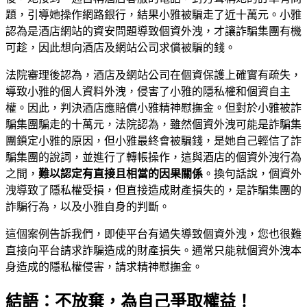
題，引導她操作網路銀行，結果小雅被騙走了近十萬元。小雅
認為是酒店網站的資安問題導致個資外洩，才讓詐騙集團有機
可趁，因此想向酒店及網站公司求償被騙的錢。
法院審理後認為，酒店及網站公司在個資保護上確實有疏失，
導致小雅的個人資料外洩，侵害了小雅的隱私權和個資自主
權。因此，判決酒店應賠償小雅精神慰撫金。但對於小雅被詐
騙集團騙走的十萬元，法院認為，雖然個資外洩可能是詐騙集
團鎖定小雅的原因，但小雅最終會被騙錢，是她自己輕信了詐
騙集團的說詞，並進行了轉帳操作，這與酒店的個資外洩行為
之間，
難以認定有直接且相當的因果關係
。換句話說，個資外
洩導致了隱私權受損，但直接造成財產損失的，是詐騙集團的
詐騙行為，以及小雅自身的判斷。
這個案例告訴我們，即使平台有過失導致個資外洩，您也很難
直接向平台請求詐騙造成的財產損失。通常只能就個資外洩本
身造成的隱私權侵害，請求精神慰撫金。
結語：不放棄，為自己爭取權益！