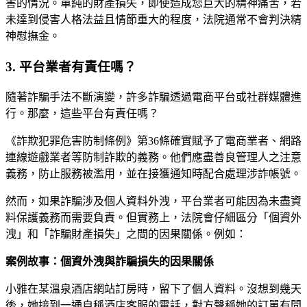
害的情況。單純的財產損失，即使造成您巨大的精神痛苦，若
未達到侵害人格法益且情節重大的程度，法院通常不會判決精
神慰撫金。
3. 平台業者有責任嗎？
隨著詐騙手法不斷演變，許多詐騙透過電商平台或社群媒體進
行。那麼，這些平台有責任嗎？
《詐欺犯罪危害防制條例》第36條確實賦予了電商業者、網路
連線遊戲業者等防制詐欺的義務。他們應盡善良管理人之注意
義務，防止服務被濫用，並在接獲通知時配合處理涉詐帳號。
然而，如果詐騙涉及個人資料外洩，平台業者可能因為未盡資
料保護義務而需要負責。但實務上，法院會仔細區分「個資外
洩」和「詐騙財產損失」之間的因果關係。例如：
案例故事：個資外洩與詐騙損失的因果關係
小雅在某溫泉酒店網站訂房時，留下了個人資料。沒想到幾天
後，她接到一通自稱酒店客服的電話，對方聲稱她的訂單有問