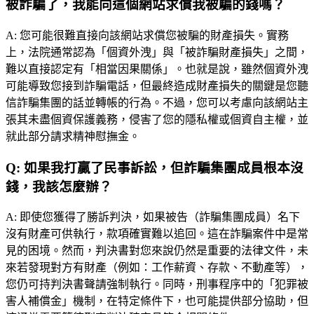
被詐騙了，我能向這個網站求償我被騙的錢嗎？
A:
您可能很難直接向該網站求償您被騙的財產損失。實務
上，法院通常認為「個資外洩」與「被詐騙財產損失」之間，
難以直接認定有「相當因果關係」。也就是說，雖然個資外洩
可能導致您接到詐騙電話，但最終造成財產損失的關鍵是您聽
信詐騙集團的話並轉帳的行為。不過，您可以考慮向該網站主
張其未盡個資保護義務，侵害了您的隱私權或個資自主權，並
就此部分請求精神慰撫金。
Q:
如果我打贏了民事訴訟，但詐騙集團成員根本沒
錢，我該怎麼辦？
A:
即使您獲得了勝訴判決，如果被告（詐騙集團成員）名下
沒有財產可供執行，款項確實難以追回。這在詐騙案件中是常
見的困境。然而，判決書對您來說仍然是重要的法律文件，未
來若發現對方有財產（例如：工作薪資、存款、不動產等），
您仍可持判決書聲請強制執行。同時，刑事程序中的「犯罪被
害人補償金」機制，在特定條件下，也可能提供部分協助，但