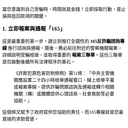
當您意識到自己受騙時，時間就是金錢！立即採取行動，是止
損與追回款項的關鍵。
1. 立即報案與通報「165」
這是最重要的第一步。請立刻撥打全國性的
165反詐騙諮詢專
線
進行諮詢與通報。隨後，務必前往附近的警察機關報案，
詳細說明受騙經過，並取得重要的
報案三聯單
。這份三聯單
是您啟動後續所有法律程序的基石。
《詐欺犯罪危害防制條例》第51條：「中央主管機
關應設置二十四小時檢舉通報窗口、線上檢舉平臺
或報案專線，提供詐騙問題諮詢及通報或轉介相關
機關（構）或團體提供心理諮商、社會救助等必要
協助。」
這個條文賦予了政府提供您協助的責任，而165專線就是您最
直接的求助管道。