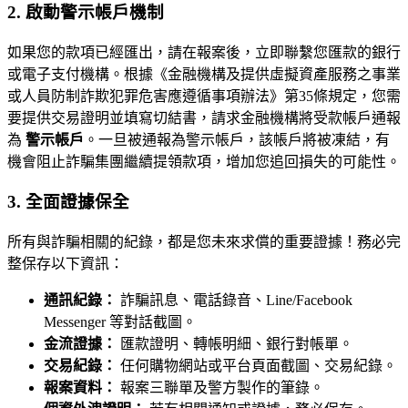
2. 啟動警示帳戶機制
如果您的款項已經匯出，請在報案後，立即聯繫您匯款的銀行
或電子支付機構。根據《金融機構及提供虛擬資產服務之事業
或人員防制詐欺犯罪危害應遵循事項辦法》第35條規定，您需
要提供交易證明並填寫切結書，請求金融機構將受款帳戶通報
為
警示帳戶
。一旦被通報為警示帳戶，該帳戶將被凍結，有
機會阻止詐騙集團繼續提領款項，增加您追回損失的可能性。
3. 全面證據保全
所有與詐騙相關的紀錄，都是您未來求償的重要證據！務必完
整保存以下資訊：
通訊紀錄：
詐騙訊息、電話錄音、Line/Facebook
Messenger 等對話截圖。
金流證據：
匯款證明、轉帳明細、銀行對帳單。
交易紀錄：
任何購物網站或平台頁面截圖、交易紀錄。
報案資料：
報案三聯單及警方製作的筆錄。