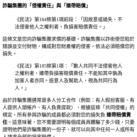
詐騙集團的「侵權責任」與「連帶賠償」
《民法》第184條第1項前段：「因故意或過失，不
法侵害他人之權利者，負損害賠償責任。」
這條文是您向詐騙集團求償的基礎。詐騙集團以詐術使您陷於
錯誤並交付財物，構成對您財產權的侵害，依法必須賠償您的
損失。
《民法》第185條第1項：「數人共同不法侵害他人
之權利者，連帶負損害賠償責任。不能知其中孰為
加害人者亦同。造意人及幫助人，視為共同行為
人。」
由於詐騙集團通常是多人分工合作（例如：有人假扮客服、有
人提供人頭帳戶、有人負責提款），根據這條「共同侵權」的
規定，所有參與詐騙的成員都必須對您的損失負
連帶賠償責
任
。這意味著，您不需要證明每個成員具體騙了多少錢，只要
證明他們是詐騙集團的一份子，就可以向其中任何一人或所有
人請求全部的損害賠償。