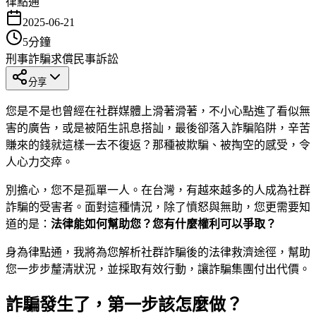
律點通
2025-06-21
5
分鐘
刑事
詐騙求償
民事訴訟
分享
您是不是也曾經在社群媒體上滑著滑著，不小心點進了看似無
害的廣告，或是被陌生訊息搭訕，最後卻落入詐騙陷阱，辛苦
賺來的錢就這樣一去不復返？那種被欺騙、被掏空的感受，令
人心力交瘁。
別擔心，您不是孤單一人。在台灣，有越來越多的人成為社群
詐騙的受害者。面對這種情況，除了憤怒與無助，您更需要知
道的是：
法律能如何幫助您？您有什麼權利可以爭取？
身為律點通，我將為您解析社群詐騙後的法律救濟途徑，幫助
您一步步釐清狀況，並採取有效行動，讓詐騙集團付出代價。
詐騙發生了，第一步該怎麼做？