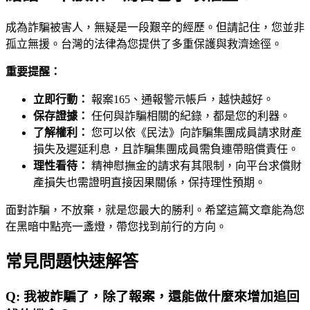
成為詐騙被害人，無疑是一段艱辛的經歷。但請記住，您並非
孤立無援。台灣的法律為您提供了多重保護與救濟途徑。
重要提醒：
立即行動：
報案165、通報警示帳戶，越快越好。
保存證據：
任何與詐騙相關的紀錄，都是您的利器。
了解權利：
您可以依《民法》向詐騙集團成員請求財產
損失及遲延利息，且詐騙集團成員需負連帶賠償責任。
理性看待：
精神慰撫金的請求有其限制，向平台求償財
產損失也需證明直接因果關係，保持理性預期。
面對詐騙，不放棄，就是您最大的勝利。希望這篇文章能為您
在黑暗中點亮一盞燈，帶您找到前行的方向。
常見問題快速解答
Q:
我被詐騙了，除了報案，還能做什麼來增加追回