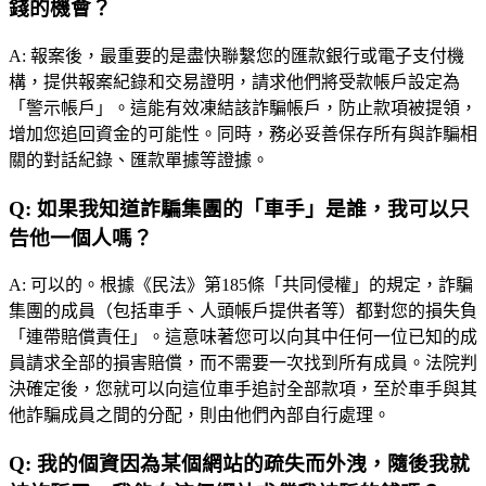
錢的機會？
A:
報案後，最重要的是盡快聯繫您的匯款銀行或電子支付機
構，提供報案紀錄和交易證明，請求他們將受款帳戶設定為
「警示帳戶」。這能有效凍結該詐騙帳戶，防止款項被提領，
增加您追回資金的可能性。同時，務必妥善保存所有與詐騙相
關的對話紀錄、匯款單據等證據。
Q:
如果我知道詐騙集團的「車手」是誰，我可以只
告他一個人嗎？
A:
可以的。根據《民法》第185條「共同侵權」的規定，詐騙
集團的成員（包括車手、人頭帳戶提供者等）都對您的損失負
「連帶賠償責任」。這意味著您可以向其中任何一位已知的成
員請求全部的損害賠償，而不需要一次找到所有成員。法院判
決確定後，您就可以向這位車手追討全部款項，至於車手與其
他詐騙成員之間的分配，則由他們內部自行處理。
Q:
我的個資因為某個網站的疏失而外洩，隨後我就