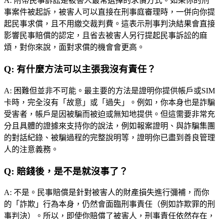
A:
附帶民事訴訟是被害人最常選擇的求償方式。如果你的刑
事案件被起訴，被害人可以直接在刑事庭審理時，一併向你提
起民事求償，且不用繳交裁判費。這表示刑事判決結果會直接
影響民事賠償的認定，且省去被害人另行提起民事訴訟的麻
煩，對你來說，面對求償的機會會更高。
Q:
有什麼方法可以主張我沒有責任？
A:
困難但並非不可能。最主要的方法是證明你提供帳戶或SIM
卡時，完全沒有「故意」或「過失」。例如，你本身也是詐騙
受害者，帳戶是因被騙而被迫或無知地提供。但這需要非常充
分且具體的證據來支持你的說法，例如報案證明、與詐騙集團
的對話紀錄、被騙過程的完整說明等，證明你已盡到善良管理
人的注意義務。
Q:
賠錢後，是不是就沒事了？
A:
不是。民事賠償是針對被害人的財產損失進行彌補，而你
的「詐欺」行為本身，仍然會面臨刑事責任（例如詐欺罪的刑
事判決）。所以，即使你賠償了被害人，刑事責任依然存在，