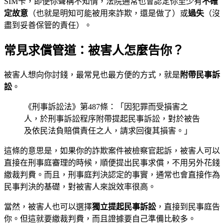
SIM卡，即便你聲稱不知情，法院通常也會認定你至少有
不確
定故意
（也就是明知可能被用來詐欺，還是做了）或
過失
（沒
盡到妥善保管的責任）。
常見求償管道：被害人怎麼告你？
被害人想向你討錢，最常見也最方便的方式，就是
附帶民事訴
訟
。
《刑事訴訟法》第487條：「因犯罪而受損害之
人，於刑事訴訟程序附帶提起民事訴訟，對於被告
及依民法負賠償責任之人，請求回復其損害。」
這條的意思是，如果你的詐欺案件被檢察官起訴，被害人可以
直接在刑事庭審理的時候，順便提出民事求償，不用另外花錢
繳裁判費。而且，刑事庭判決認定的事實，通常也會直接作為
民事判決的基礎，對被害人來說效率很高。
當然，被害人也可以選擇
獨立提起民事訴訟
，直接到民事庭告
你。但這就要繳裁判費，而且證據要自己準備比較多。