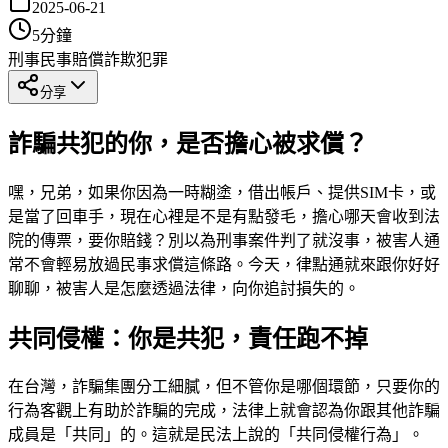
2025-06-21
5
分鐘
刑事
民事賠償
詐欺犯罪
分享
詐騙共犯的你，是否擔心被求償？
嘿，兄弟，如果你因為一時糊塗，借出帳戶、提供SIM卡，或
是當了回車手，現在心裡是不是有點發毛，擔心哪天會收到法
院的傳票，要你賠錢？別以為刑事案件判了就沒事，被害人通
常不會輕易放過民事求償這條路。今天，律點通就來跟你好好
聊聊，被害人是怎麼透過法律，向你追討損失的。
共同侵權：你是共犯，責任跑不掉
在台灣，詐騙集團分工細膩，但不管你是哪個環節，只要你的
行為客觀上有助於詐騙的完成，法律上就會認為你跟其他詐騙
成員是「共同」的。這就是民法上說的「共同侵權行為」。