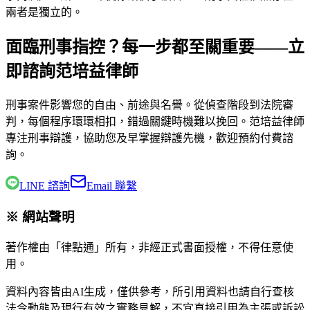
兩者是獨立的。
面臨刑事指控？每一步都至關重要——立
即諮詢范培益律師
刑事案件影響您的自由、前途與名譽。從偵查階段到法院審
判，每個程序環環相扣，錯過關鍵時機難以挽回。
范培益律師
專注刑事辯護，協助您及早掌握辯護先機，歡迎預約付費諮
詢。
LINE 諮詢
Email 聯繫
※ 網站聲明
著作權由「律點通」所有，非經正式書面授權，不得任意使
用。
資料內容皆由AI生成，僅供參考，所引用資料也請自行查核
法令動態及現行有效之實務見解，不宜直接引用為主張或訴訟