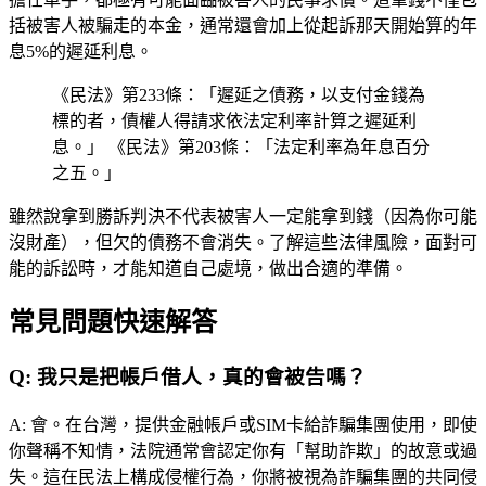
括被害人被騙走的本金，通常還會加上從起訴那天開始算的年
息5%的遲延利息。
《民法》第233條：「遲延之債務，以支付金錢為
標的者，債權人得請求依法定利率計算之遲延利
息。」 《民法》第203條：「法定利率為年息百分
之五。」
雖然說拿到勝訴判決不代表被害人一定能拿到錢（因為你可能
沒財產），但欠的債務不會消失。了解這些法律風險，面對可
能的訴訟時，才能知道自己處境，做出合適的準備。
常見問題快速解答
Q:
我只是把帳戶借人，真的會被告嗎？
A:
會。在台灣，提供金融帳戶或SIM卡給詐騙集團使用，即使
你聲稱不知情，法院通常會認定你有「幫助詐欺」的故意或過
失。這在民法上構成侵權行為，你將被視為詐騙集團的共同侵