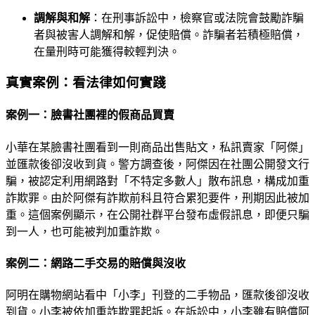
調解與和解
：在刑事訴訟中，檢察官或法院會鼓勵詐騙
者與被害人調解和解，促使賠償。詐騙者若積極賠償，
在量刑時可能獲得較輕判決。
真實案例：看法律如何實踐
案例一：臉書社團裡的假商品買賣
小華在某臉書社團看到一則商品出售貼文，私訊賣家「阿傑」
並匯款後卻沒收到貨。警方調查後，阿傑因在社團公開發文行
騙，被認定利用網路對「不特定多數人」散布訊息，構成加重
詐欺罪。由於阿傑有詐欺前科且符合累犯要件，刑期因此被加
重。這個案例顯示，在公開社群平台發布虛假訊息，即便只騙
到一人，也可能被判加重詐欺。
案例二：網路二手交易的賠償與沒收
阿明在購物網站看中「小李」刊登的二手物品，匯款後卻沒收
到貨。小李被依加重詐欺罪起訴。在訴訟中，小李雖有賠償阿