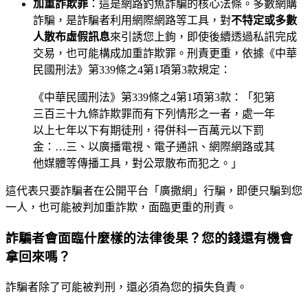
加重詐欺罪
：這是網路釣魚詐騙的核心法條。多數網購
詐騙，是詐騙者利用網際網路等工具，對
不特定或多數
人散布虛假訊息
來引誘您上鉤，即使後續透過私訊完成
交易，也可能構成加重詐欺罪。刑責更重，依據《中華
民國刑法》第339條之4第1項第3款規定：
《中華民國刑法》第339條之4第1項第3款：「犯第
三百三十九條詐欺罪而有下列情形之一者，處一年
以上七年以下有期徒刑，得併科一百萬元以下罰
金：…三、以廣播電視、電子通訊、網際網路或其
他媒體等傳播工具，對公眾散布而犯之。」
這代表只要詐騙者在公開平台「廣撒網」行騙，即便只騙到您
一人，也可能被判加重詐欺，面臨更重的刑責。
詐騙者會面臨什麼樣的法律後果？您的錢還有機會
拿回來嗎？
詐騙者除了可能被判刑，還必須為您的損失負責。