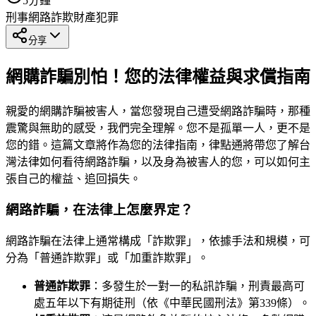
5
分鐘
刑事
網路詐欺
財產犯罪
分享
網購詐騙別怕！您的法律權益與求償指南
親愛的網購詐騙被害人，當您發現自己遭受網路詐騙時，那種
震驚與無助的感受，我們完全理解。您不是孤單一人，更不是
您的錯。這篇文章將作為您的法律指南，律點通將帶您了解台
灣法律如何看待網路詐騙，以及身為被害人的您，可以如何主
張自己的權益、追回損失。
網路詐騙，在法律上怎麼界定？
網路詐騙在法律上通常構成「詐欺罪」，依據手法和規模，可
分為「普通詐欺罪」或「加重詐欺罪」。
普通詐欺罪
：多發生於一對一的私訊詐騙，刑責最高可
處五年以下有期徒刑（依《中華民國刑法》第339條）。