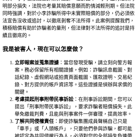
明部分損失，法院也考量其賠償意願而酌情減輕刑期。但法院
同時強調，對於小李詐騙所得中未實際賠償的部分，仍必須依
法宣告沒收或追討，以徹底剝奪不法所得。此案例提醒我們，
積極賠償有助於詐騙者的量刑，但法律對不法所得的追討是持
續且徹底的。
我是被害人，現在可以怎麼做？
立即報案並蒐集證據
：當您發現受騙，請立刻向警方報
案。務必保留所有相關證據，例如：詐騙訊息截圖、對
話紀錄、虛假網站或拍賣頁面截圖、匯款證明、交易紀
錄、對方提供的帳戶資訊等。這些證據是偵辦與求償的
關鍵。
考慮提起刑事附帶民事訴訟
：在刑事訴訟期間，您可以
提出「刑事附帶民事訴訟」，要求詐騙者賠償損失。此
舉免繳裁判費，且能與刑事案件一併審理，提高效率。
了解共同侵權責任
：即使詐騙集團成員聲稱自己只是
「車手」或「人頭帳戶」，只要他們參與詐騙，都可能
被認定為共同侵權行為人，必須對您的全部損失負連帶