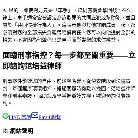
A:
是的，即使對方只是「車手」，您仍有機會拿回錢。在法
律上，車手通常會被認定為詐欺罪的共同正犯或幫助犯，並且
屬於「共同侵權行為人」。這表示他與其他詐騙成員一樣，都
必須對您的全部損失負連帶賠償責任。您可以向他追討全部的
損失，不會因為他聲稱只是車手而影響您的求償權益。
面臨刑事指控？每一步都至關重要——立
即諮詢范培益律師
刑事案件影響您的自由、前途與名譽。從偵查階段到法院審
判，每個程序環環相扣，錯過關鍵時機難以挽回。
范培益律師
專注刑事辯護，協助您及早掌握辯護先機，歡迎預約付費諮
詢。
LINE 諮詢
Email 聯繫
※ 網站聲明