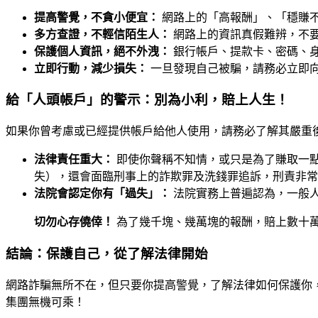
提高警覺，不貪小便宜：
網路上的「高報酬」、「穩賺
多方查證，不輕信陌生人：
網路上的資訊真假難辨，不
保護個人資訊，絕不外洩：
銀行帳戶、提款卡、密碼、
立即行動，減少損失：
一旦發現自己被騙，請務必立即
給「人頭帳戶」的警示：別為小利，賠上人生！
如果你曾考慮或已經提供帳戶給他人使用，請務必了解其嚴重
法律責任重大：
即使你聲稱不知情，或只是為了賺取一
失），還會面臨刑事上的詐欺罪及洗錢罪追訴，刑責非常
法院會認定你有「過失」：
法院實務上普遍認為，一般
切勿心存僥倖！
為了幾千塊、幾萬塊的報酬，賠上數十
結論：保護自己，從了解法律開始
網路詐騙無所不在，但只要你提高警覺，了解法律如何保護你
集團無機可乘！