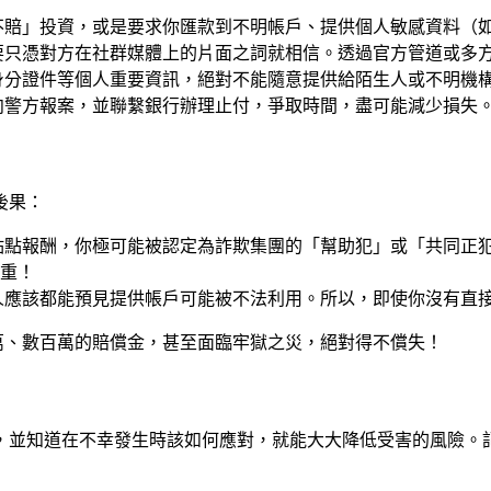
不賠」投資，或是要求你匯款到不明帳戶、提供個人敏感資料（
要只憑對方在社群媒體上的片面之詞就相信。透過官方管道或多
身分證件等個人重要資訊，絕對不能隨意提供給陌生人或不明機
向警方報案，並聯繫銀行辦理止付，爭取時間，盡可能減少損失
後果：
點點報酬，你極可能被認定為詐欺集團的「幫助犯」或「共同正
重！
人應該都能預見提供帳戶可能被不法利用。所以，即使你沒有直
萬、數百萬的賠償金，甚至面臨牢獄之災，絕對得不償失！
，並知道在不幸發生時該如何應對，就能大大降低受害的風險。