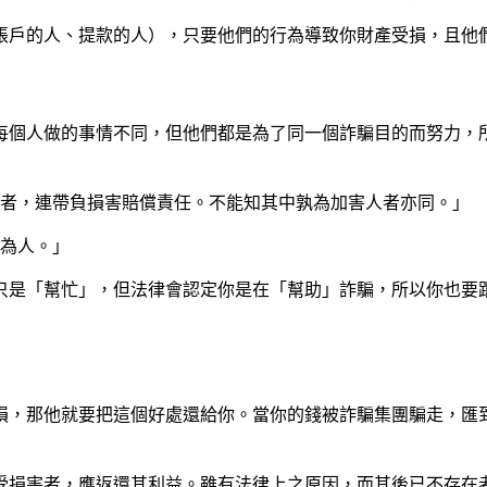
帳戶的人、提款的人），只要他們的行為導致你財產受損，且他
每個人做的事情不同，但他們都是為了同一個詐騙目的而努力，
權利者，連帶負損害賠償責任。不能知其中孰為加害人者亦同。」
行為人。」
只是「幫忙」，但法律會認定你是在「幫助」詐騙，所以你也要
損，那他就要把這個好處還給你。當你的錢被詐騙集團騙走，匯
人受損害者，應返還其利益。雖有法律上之原因，而其後已不存在