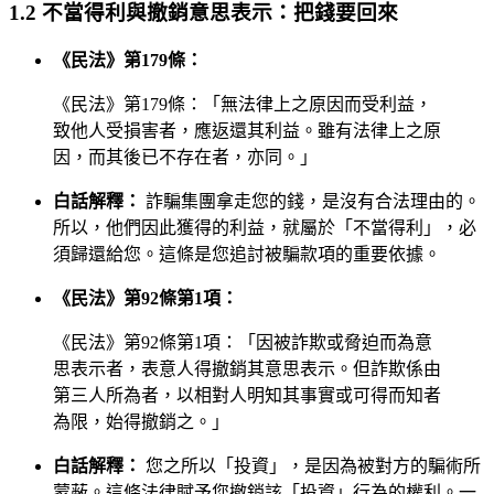
1.2 不當得利與撤銷意思表示：把錢要回來
《民法》第179條：
《民法》第179條：「無法律上之原因而受利益，
致他人受損害者，應返還其利益。雖有法律上之原
因，而其後已不存在者，亦同。」
白話解釋：
詐騙集團拿走您的錢，是沒有合法理由的。
所以，他們因此獲得的利益，就屬於「不當得利」，必
須歸還給您。這條是您追討被騙款項的重要依據。
《民法》第92條第1項：
《民法》第92條第1項：「因被詐欺或脅迫而為意
思表示者，表意人得撤銷其意思表示。但詐欺係由
第三人所為者，以相對人明知其事實或可得而知者
為限，始得撤銷之。」
白話解釋：
您之所以「投資」，是因為被對方的騙術所
蒙蔽。這條法律賦予您撤銷該「投資」行為的權利。一