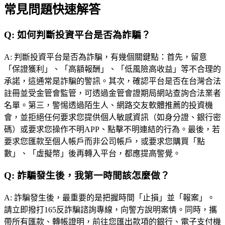
常見問題快速解答
Q:
如何判斷投資平台是否為詐騙？
A:
判斷投資平台是否為詐騙，有幾個關鍵點：首先，留意
「保證獲利」、「高額報酬」、「低風險高收益」等不合理的
承諾，這通常是詐騙的警訊。其次，確認平台是否在台灣合法
註冊並受金管會監管，可透過金管會證期局網站查詢合法業者
名單。第三，警惕透過陌生人、網路交友軟體推薦的投資機
會，並拒絕任何要求您提供個人敏感資訊（如身分證、銀行密
碼）或要求您操作不明APP、點擊不明連結的行為。最後，若
要求您匯款至個人帳戶而非公司帳戶，或要求您購買「點
數」、「虛擬幣」後再轉入平台，都應提高警覺。
Q:
詐騙發生後，我第一時間該怎麼做？
A:
詐騙發生後，最重要的是把握時間「止損」並「報案」。
請立即撥打165反詐騙諮詢專線，向警方說明案情。同時，攜
帶所有匯款、轉帳證明，前往您匯出款項的銀行、電子支付機