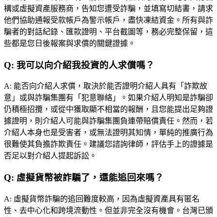
構或虛擬資產服務商，告知您遭受詐騙，並填寫切結書，請求
他們協助通報受款帳戶為警示帳戶，盡快凍結資金。所有與詐
騙者的對話紀錄、匯款證明、平台截圖等，務必完整保留，這
些都是您日後報案與求償的關鍵證據。
Q:
我可以向介紹我投資的人求償嗎？
A:
能否向介紹人求償，取決於能否證明介紹人具有「詐欺故
意」或與詐騙集團有「犯意聯絡」。如果介紹人明知是詐騙卻
仍積極招攬，或從中獲取顯不相當的報酬，且您能提出足夠證
據證明，則介紹人可能與詐騙集團負連帶賠償責任。然而，若
介紹人本身也是受害者，或無法證明其知情，單純的推廣行為
很難使其負擔詐欺責任。建議您諮詢律師，評估手上的證據是
否足以對介紹人提起訴訟。
Q:
虛擬貨幣被詐騙了，還能追回來嗎？
A:
虛擬貨幣詐騙的追回難度較高，因為虛擬資產具有匿名
性、去中心化和跨境流動性。但並非完全沒有機會。台灣已頒