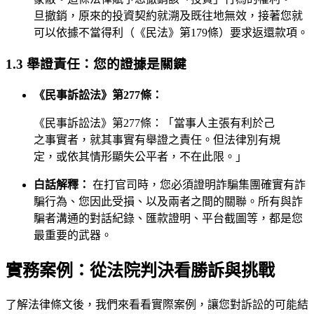
旦撤銷，原來的投資契約就溯及既往地無效，接著您就
可以依據不當得利（《民法》第179條）要求返還款項。
1.3 舉證責任：您的證據是關鍵
《民事訴訟法》第277條：
《民事訴訟法》第277條：「當事人主張有利於己
之事實者，就其事實有舉證之責任。但法律別有規
定，或依其情形顯失公平者，不在此限。」
白話解釋：
在打官司時，您必須證明詐騙集團確實有詐
騙行為、您因此受損、以及兩者之間的關聯。所有與詐
騙者溝通的對話紀錄、匯款證明、平台截圖等，都是您
最重要的武器。
實務案例：從法院判決看勝訴與挑戰
了解法律條文後，我們來看看實際案例，讓您對訴訟的可能結