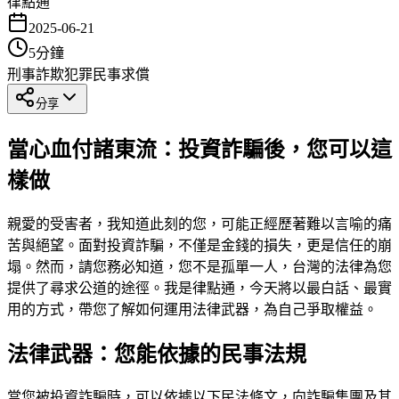
律點通
2025-06-21
5
分鐘
刑事
詐欺犯罪
民事求償
分享
當心血付諸東流：投資詐騙後，您可以這
樣做
親愛的受害者，我知道此刻的您，可能正經歷著難以言喻的痛
苦與絕望。面對投資詐騙，不僅是金錢的損失，更是信任的崩
塌。然而，請您務必知道，您不是孤單一人，台灣的法律為您
提供了尋求公道的途徑。我是律點通，今天將以最白話、最實
用的方式，帶您了解如何運用法律武器，為自己爭取權益。
法律武器：您能依據的民事法規
當您被投資詐騙時，可以依據以下民法條文，向詐騙集團及其