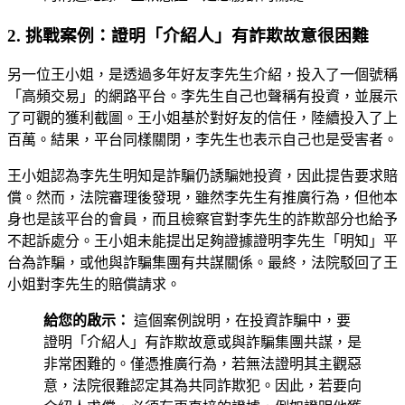
2. 挑戰案例：證明「介紹人」有詐欺故意很困難
另一位王小姐，是透過多年好友李先生介紹，投入了一個號稱
「高頻交易」的網路平台。李先生自己也聲稱有投資，並展示
了可觀的獲利截圖。王小姐基於對好友的信任，陸續投入了上
百萬。結果，平台同樣關閉，李先生也表示自己也是受害者。
王小姐認為李先生明知是詐騙仍誘騙她投資，因此提告要求賠
償。然而，法院審理後發現，雖然李先生有推廣行為，但他本
身也是該平台的會員，而且檢察官對李先生的詐欺部分也給予
不起訴處分。王小姐未能提出足夠證據證明李先生「明知」平
台為詐騙，或他與詐騙集團有共謀關係。最終，法院駁回了王
小姐對李先生的賠償請求。
給您的啟示：
這個案例說明，在投資詐騙中，要
證明「介紹人」有詐欺故意或與詐騙集團共謀，是
非常困難的。僅憑推廣行為，若無法證明其主觀惡
意，法院很難認定其為共同詐欺犯。因此，若要向