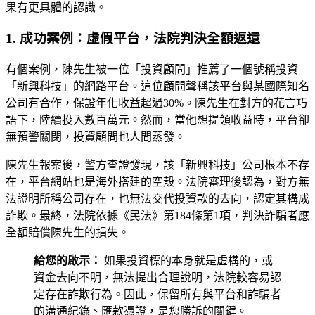
果有更具體的認識。
1. 成功案例：虛假平台，法院判決全額返還
有個案例，陳先生被一位「投資顧問」推薦了一個號稱投資
「新興科技」的網路平台。這位顧問聲稱該平台與某國際知名
公司有合作，保證年化收益超過30%。陳先生在對方的花言巧
語下，陸續投入數百萬元。然而，當他想提領收益時，平台卻
無預警關閉，投資顧問也人間蒸發。
陳先生報案後，警方查證發現，該「新興科技」公司根本不存
在，平台網站也是海外搭建的空殼。法院審理後認為，對方無
法證明所稱公司存在，也無法交代投資款的去向，認定其構成
詐欺。最終，法院依據《民法》第184條第1項，判決詐騙者應
全額賠償陳先生的損失。
給您的啟示：
如果投資標的本身就是虛構的，或
資金去向不明，無法提出合理說明，法院較容易認
定存在詐欺行為。因此，保留所有與平台和詐騙者
的溝通紀錄、匯款憑證，是您勝訴的關鍵。