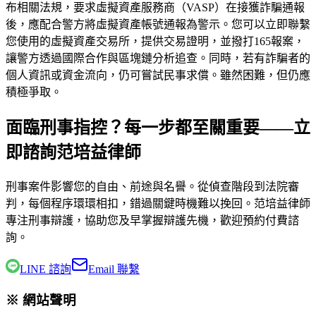
布相關法規，要求虛擬資產服務商（VASP）在接獲詐騙通報
後，應配合警方將虛擬資產帳號通報為警示。您可以立即聯繫
您使用的虛擬資產交易所，提供交易證明，並撥打165報案，
讓警方透過國際合作與區塊鏈分析追查。同時，若有詐騙者的
個人資訊或資金流向，仍可嘗試民事求償。雖然困難，但仍應
積極爭取。
面臨刑事指控？每一步都至關重要——立
即諮詢范培益律師
刑事案件影響您的自由、前途與名譽。從偵查階段到法院審
判，每個程序環環相扣，錯過關鍵時機難以挽回。
范培益律師
專注刑事辯護，協助您及早掌握辯護先機，歡迎預約付費諮
詢。
LINE 諮詢
Email 聯繫
※ 網站聲明