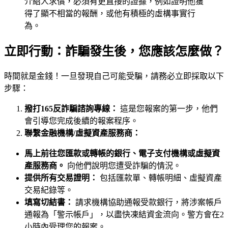
介紹人求償，必須有更直接的證據，例如證明他獲
得了顯不相當的報酬，或他有積極的虛構事實行
為。
立即行動：詐騙發生後，您應該怎麼做？
時間就是金錢！一旦發現自己可能受騙，請務必立即採取以下
步驟：
撥打165反詐騙諮詢專線：
這是您報案的第一步，他們
會引導您完成後續的報案程序。
聯繫金融機構/虛擬資產服務商：
馬上前往您匯款或轉帳的銀行、電子支付機構或虛擬資
產服務商。
向他們說明您遭受詐騙的情況。
提供所有交易證明：
包括匯款單、轉帳明細、虛擬資產
交易紀錄等。
填寫切結書：
請求機構協助通報受款銀行，將涉案帳戶
通報為「警示帳戶」，以盡快凍結資金流向。警方會在2
小時內受理您的報案。