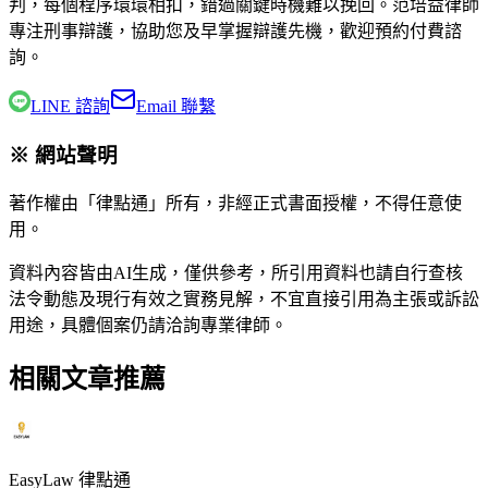
判，每個程序環環相扣，錯過關鍵時機難以挽回。
范培益律師
專注刑事辯護，協助您及早掌握辯護先機，歡迎預約付費諮
詢。
LINE 諮詢
Email 聯繫
※ 網站聲明
著作權由「律點通」所有，非經正式書面授權，不得任意使
用。
資料內容皆由AI生成，僅供參考，所引用資料也請自行查核
法令動態及現行有效之實務見解，不宜直接引用為主張或訴訟
用途，具體個案仍請洽詢專業律師。
相關文章推薦
EasyLaw 律點通