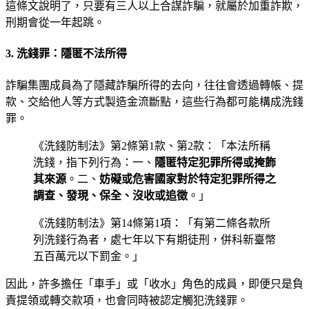
這條文說明了，只要有三人以上合謀詐騙，就屬於加重詐欺，
刑期會從一年起跳。
3. 洗錢罪：隱匿不法所得
詐騙集團成員為了隱藏詐騙所得的去向，往往會透過轉帳、提
款、交給他人等方式製造金流斷點，這些行為都可能構成洗錢
罪。
《洗錢防制法》第2條第1款、第2款：「本法所稱
洗錢，指下列行為：一、
隱匿特定犯罪所得或掩飾
其來源
。二、
妨礙或危害國家對於特定犯罪所得之
調查、發現、保全、沒收或追徵
。」
《洗錢防制法》第14條第1項：「有第二條各款所
列洗錢行為者，處七年以下有期徒刑，併科新臺幣
五百萬元以下罰金。」
因此，許多擔任「車手」或「收水」角色的成員，即便只是負
責提領或轉交款項，也會同時被認定觸犯洗錢罪。