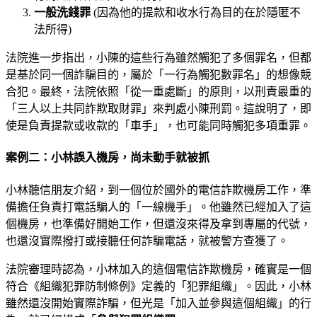
一般洗錢罪
(因為他的提款和收水行為目的在於隱匿不
法所得)
法院進一步指出，小陳的這些行為雖然觸犯了多個罪名，但都
是基於同一個詐騙目的，屬於「一行為觸犯數罪名」的想像競
合犯。最終，法院依照「從一重處斷」的原則，以刑責最重的
「三人以上共同詐欺取財罪」來判處小陳刑罰。這說明了，即
使是負責提款或收款的「車手」，也可能同時觸犯多項重罪。
案例二：小林誤入機房，尚未動手就被抓
小林聽信朋友介紹，到一個位於國外的電信詐欺機房工作，準
備擔任負責打電話騙人的「一線機手」。他雖然已經加入了這
個機房，也準備好開始工作，但還沒來得及拿到專屬的代號，
也還沒實際撥打或接聽任何詐騙電話，就被警方查獲了。
法院審理時認為，小林加入的這個電信詐欺機房，確實是一個
符合《組織犯罪防制條例》定義的「犯罪組織」。因此，小林
雖然還沒開始實際詐騙，但光是「加入並參與這個組織」的行