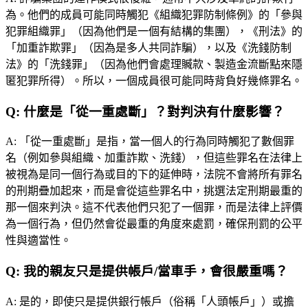
為。他們的成員可能同時觸犯《組織犯罪防制條例》的「參與
犯罪組織罪」（因為他們是一個有結構的集團），《刑法》的
「加重詐欺罪」（因為是多人共同詐騙），以及《洗錢防制
法》的「洗錢罪」（因為他們會處理贓款、製造金流斷點來隱
匿犯罪所得）。所以，一個成員很可能同時背負好幾條罪名。
Q:
什麼是「從一重處斷」？對判決有什麼影響？
A:
「從一重處斷」是指，當一個人的行為同時觸犯了數個罪
名（例如參與組織、加重詐欺、洗錢），但這些罪名在法律上
被視為是同一個行為或目的下的延伸時，法院不會將所有罪名
的刑期疊加起來，而是會從這些罪名中，挑選法定刑期最重的
那一個來判決。這不代表他們只犯了一個罪，而是法律上評價
為一個行為，但仍然會從最重的角度來處罰，確保刑罰的公平
性與適當性。
Q:
我的親友只是提供帳戶/當車手，會很嚴重嗎？
A:
是的，即使只是提供銀行帳戶（俗稱「人頭帳戶」）或擔