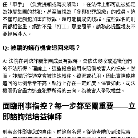
任「車手」（負責提領或轉交贓款），在法律上都可能被認定
為詐騙集團的共犯，甚至被視為「參與犯罪組織」的成員。這
不僅可能觸犯加重詐欺罪，還可能構成洗錢罪。這些罪名的刑
責都相當重，絕對不是「打工」那麼簡單，請務必提醒親友不
要輕易涉入。
Q:
被騙的錢有機會追回來嗎？
A:
法院在判決詐騙集團成員有罪時，會依法沒收或追徵他們
的不法所得。理論上，這些錢會被用來賠償被害人的損失。然
而，詐騙所得通常會被快速轉移、藏匿或花用，因此實際能夠
追回的比例常常不高，執行上存在一定難度。儘管如此，司法
機關仍會盡力追查犯罪所得的去向，為被害人爭取權益。
面臨刑事指控？每一步都至關重要——立
即諮詢范培益律師
刑事案件影響您的自由、前途與名譽。從偵查階段到法院審