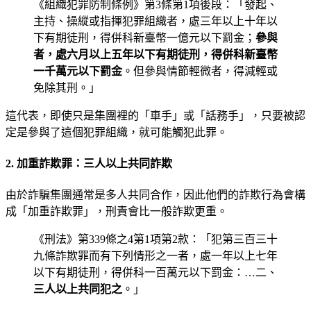
《組織犯罪防制條例》第3條第1項後段：「發起、
主持、操縱或指揮犯罪組織者，處三年以上十年以
下有期徒刑，得併科新臺幣一億元以下罰金；
參與
者，處六月以上五年以下有期徒刑，得併科新臺幣
一千萬元以下罰金
。但參與情節輕微者，得減輕或
免除其刑。」
這代表，即使只是集團裡的「車手」或「話務手」，只要被認
定是參與了這個犯罪組織，就可能觸犯此罪。
2. 加重詐欺罪：三人以上共同詐欺
由於詐騙集團通常是多人共同合作，因此他們的詐欺行為會構
成「加重詐欺罪」，刑責會比一般詐欺更重。
《刑法》第339條之4第1項第2款：「犯第三百三十
九條詐欺罪而有下列情形之一者，處一年以上七年
以下有期徒刑，得併科一百萬元以下罰金：…二、
三人以上共同犯之
。」