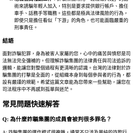
術來誘騙年輕人加入，特別是要求提供銀行帳戶、擔任
車手、話務手等職務。這些都是極具法律風險的行為，
即使只是擔任看似「下游」的角色，也可能面臨嚴重的
刑事責任。
結語
面對詐騙犯罪，身為被害人家屬的您，心中的痛苦與憤怒是司
法無法完全彌補的。但理解詐騙集團的法律責任與司法追訴的
邏輯，能讓您對整個過程有更清晰的認識。台灣的法律對於詐
騙集團的打擊是全面的，從組織本身到每個參與者的行為，都
設有嚴謹的規範。希望這篇文章能為您帶來一些幫助，讓您在
司法程序中不再感到孤單與迷茫。
常見問題快速解答
Q:
為什麼詐騙集團的成員會被判很多罪名？
A:
詐騙集團的運作模式很複雜，通常不只涉及單純的詐欺行