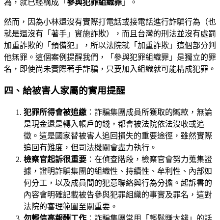
為，就已經構成「
參與犯罪組織罪
」。
然而，因為小林還沒有實際打電話或接電話進行詐騙行為（也
就是還沒有「著手」實施詐欺），而且台灣的刑法並沒有處罰
加重詐欺的「預備犯」，所以法院就「加重詐欺」這個部分判
他無罪。這個案例提醒我們，「參與犯罪組織罪」是獨立的罪
名，即使尚未實際著手詐騙，只要加入組織就可能構成犯罪。
四、給被害人家屬的實用提醒
犯罪所得會被追繳
：詐騙集團成員所獲取的贓款，無論
是現金還是轉入帳戶的錢，都會被法院依法沒收或追
徵。這是國家替被害人追回損失的重要途徑，雖然實際
追回有難度，但司法機關會盡力執行。
檢察官起訴很重要
：在偵查階段，檢察官會努力蒐集證
據，證明詐騙集團的組織性、持續性、牟利性、內部如
何分工，以及成員間的犯意聯絡與行為分擔。起訴書的
內容會明確記載被告參與犯罪組織的事實及罪名，這對
法院的審理範圍至關重要。
勿輕信高報酬工作
：詐騙集團常用「輕鬆賺大錢」的話