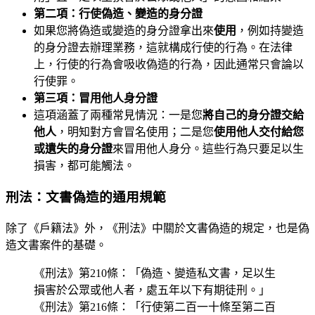
第二項：行使偽造、變造的身分證
如果您將偽造或變造的身分證拿出來
使用
，例如持變造
的身分證去辦理業務，這就構成行使的行為。在法律
上，行使的行為會吸收偽造的行為，因此通常只會論以
行使罪。
第三項：冒用他人身分證
這項涵蓋了兩種常見情況：一是您
將自己的身分證交給
他人
，明知對方會冒名使用；二是您
使用他人交付給您
或遺失的身分證
來冒用他人身分。這些行為只要足以生
損害，都可能觸法。
刑法：文書偽造的通用規範
除了《戶籍法》外，《刑法》中關於文書偽造的規定，也是偽
造文書案件的基礎。
《刑法》第210條：「偽造、變造私文書，足以生
損害於公眾或他人者，處五年以下有期徒刑。」
《刑法》第216條：「行使第二百一十條至第二百