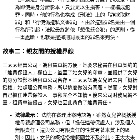
為即使是身分證影本，只要足以生損害，一樣構成犯
罪。同時，他的行為也構成《刑法》上的「詐欺取財
罪」和「行使偽造私文書罪」。由於這些罪名是由一個
行為所引起，法院最終將依「想像競合犯」的原則，從
一重處斷，也就是選擇刑罰最重的罪名來判決。
故事二：親友間的授權界線
王太太經營公司，為租賃車輛方便，她要求秘書在租車契約的
「連帶保證人」欄位上，盜蓋了她女兒的印章，並提供了女兒
的身分證影本給租車公司留存。王太太認為女兒過去曾「概括
授權」她處理公司事務，所以這麼做沒有問題。然而，女兒對
自己擔任連帶保證人一事卻完全不知情。後來公司財務周轉不
靈，租賃車被侵占，女兒也因此背負了連帶責任。
法律啟示：
法院在審理此案時認為，雖然女兒曾概括授
權母親處理公司業務，但「擔任連帶保證人」涉及個人
無限責任，這與公司有限責任的性質有著本質上的區
別。因此，女兒的概括授權範圍並不及於此。王太太未