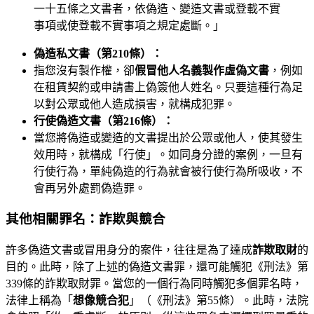
一十五條之文書者，依偽造、變造文書或登載不實
事項或使登載不實事項之規定處斷。」
偽造私文書（第210條）：
指您沒有製作權，卻
假冒他人名義製作虛偽文書
，例如
在租賃契約或申請書上偽簽他人姓名。只要這種行為足
以對公眾或他人造成損害，就構成犯罪。
行使偽造文書（第216條）：
當您將偽造或變造的文書提出於公眾或他人，使其發生
效用時，就構成「行使」。如同身分證的案例，一旦有
行使行為，單純偽造的行為就會被行使行為所吸收，不
會再另外處罰偽造罪。
其他相關罪名：詐欺與競合
許多偽造文書或冒用身分的案件，往往是為了達成
詐欺取財
的
目的。此時，除了上述的偽造文書罪，還可能觸犯《刑法》第
339條的詐欺取財罪。當您的一個行為同時觸犯多個罪名時，
法律上稱為「
想像競合犯
」（《刑法》第55條）。此時，法院