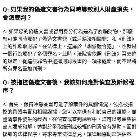
Q:
如果我的偽造文書行為同時導致別人財產損失，
會怎麼判？
A:
如果您的偽造文書或冒用身分行為是為了詐騙財物，那麼
您可能同時觸犯了偽造文書罪（或戶籍法相關罪）和《刑法》
上的詐欺取財罪。在法律上，這屬於「想像競合犯」，也就是
一個行為觸犯了多個罪名。此時，法院會依照《刑法》第55條
的規定，從這些罪名中選擇刑罰最重的一項來處斷，而不是將
所有罪名疊加判刑。
Q:
被指控偽造文書後，我該如何應對偵查及訴訟程
序？
A:
首先，保持冷靜並盡可能了解案件的具體情況，包括被指
控的具體事實和相關證據。您可以準備有利於自己的證據，並
釐清事件發生的經過。在偵查或審判過程中，您可以考慮與被
害人達成和解，這對於爭取緩刑或較輕的刑責會有幫助。面對
複雜的法律程序，尋求專業法律意見，讓律師協助您評估案