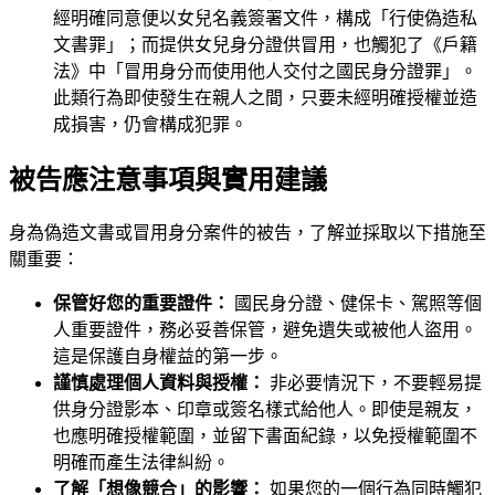
經明確同意便以女兒名義簽署文件，構成「行使偽造私
文書罪」；而提供女兒身分證供冒用，也觸犯了《戶籍
法》中「冒用身分而使用他人交付之國民身分證罪」。
此類行為即使發生在親人之間，只要未經明確授權並造
成損害，仍會構成犯罪。
被告應注意事項與實用建議
身為偽造文書或冒用身分案件的被告，了解並採取以下措施至
關重要：
保管好您的重要證件：
國民身分證、健保卡、駕照等個
人重要證件，務必妥善保管，避免遺失或被他人盜用。
這是保護自身權益的第一步。
謹慎處理個人資料與授權：
非必要情況下，不要輕易提
供身分證影本、印章或簽名樣式給他人。即使是親友，
也應明確授權範圍，並留下書面紀錄，以免授權範圍不
明確而產生法律糾紛。
了解「想像競合」的影響：
如果您的一個行為同時觸犯