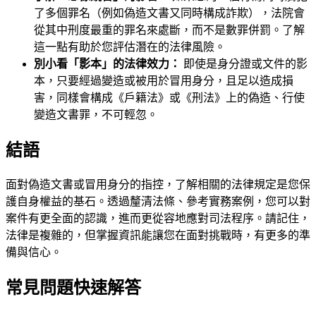
了多個罪名（例如偽造文書又同時構成詐欺），法院會
從其中刑度最重的罪名來處斷，而不是數罪併罰。了解
這一點有助於您評估潛在的法律風險。
別小看「影本」的法律效力：
即使是身分證或文件的影
本，只要經過變造或被用於冒用身分，且足以造成損
害，同樣會構成《戶籍法》或《刑法》上的偽造、行使
變造文書罪，不可輕忽。
結語
面對偽造文書或冒用身分的指控，了解相關的法律規定是您保
護自身權益的基石。透過釐清法條、參考實務案例，您可以對
案件有更全面的認識，進而更從容地應對司法程序。請記住，
法律是複雜的，但掌握資訊能讓您在面對挑戰時，有更多的準
備與信心。
常見問題快速解答