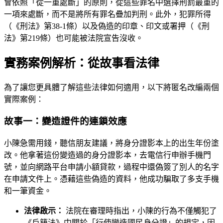
會依照「從一重處斷」的原則，從這些罪名中選擇刑罰最重的
一項來處斷，而不是將所有罪名疊加判刑。此外，犯罪所得
（《刑法》第38-1條）以及偽造的印章、印文或署押（《刑
法》第219條）也可能被法院宣告沒收。
實務案例解析：從故事看法律
為了讓您更具體了解這些法律如何適用，以下將匿名改編兩個
實際案例：
故事一：變造證件的連鎖效應
小陳急需用錢，聽信朋友建議，將身分證影本上的出生年份塗
改。他拿著這份變造過的身分證影本，去電信行申辦手機門
號，並向網路平台申請小額貸款，過程中還偽簽了別人的名字
在申請文件上。憑藉這些偽造的資料，他成功騙取了多支手機
和一筆資金。
法律啟示：
法院在審理時指出，小陳的行為不僅觸犯了
《戶籍法》中關於「行使變造國民身分證」的規定，因