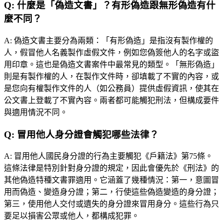
Q:
什麼是「偽造文書」？有形偽造跟無形偽造有什
麼不同？
A:
偽造文書主要分為兩類：「有形偽造」是指沒有製作權的
人，假冒他人名義製作虛假文件，例如您偽簽他人的名字或盜
用印章。這也是偽造文書案件中最常見的類型。「無形偽造」
則是有製作權的人，在製作文件時，卻填載了不實的內容，或
是您向有權製作文件的人（如公務員）提供虛假資訊，使其在
公文書上登載了不實內容。兩者都可能觸犯刑法，但構成要件
與適用情況不同。
Q:
冒用他人身分證會觸犯哪些法律？
A:
冒用他人國民身分證的行為主要觸犯《戶籍法》第75條。
這條法律是特別針對身分證的規定，因此會優先於《刑法》的
其他偽造特種文書罪適用。它涵蓋了幾種情況：第一，意圖冒
用而偽造、變造身分證；第二，行使這些偽造變造的身分證；
第三，使用他人交付或遺失的身分證來冒用身分。這些行為只
要足以損害公眾或他人，都構成犯罪。