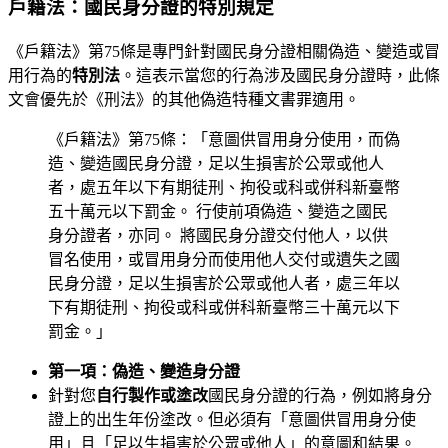
戶籍法：國民身分證的特別規定
《戶籍法》第75條是專門針對國民身分證相關偽造、變造或冒
用行為的
特別法
。這表示當您的行為涉及國民身分證時，此條
文會優先於《刑法》的其他偽造特種文書罪適用。
《戶籍法》第75條：「意圖供冒用身分使用，而偽
造、變造國民身分證，足以生損害於公眾或他人
者，處五年以下有期徒刑、拘役或科或併科新臺幣
五十萬元以下罰金。 行使前項偽造、變造之國民
身分證者，亦同。 將國民身分證交付他人，以供
冒名使用，或冒用身分而使用他人交付或遺失之國
民身分證，足以生損害於公眾或他人者，處三年以
下有期徒刑、拘役或科或併科新臺幣三十萬元以下
罰金。」
第一項：偽造、變造身分證
針對您
自行製作或塗改
國民身分證的行為，例如將身分
證上的出生年份塗改。但必須有「意圖供冒用身分使
用」且「足以生損害於公眾或他人」的意圖和結果。