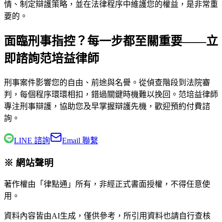
情、制定辯護策略，並在法律程序中維護您的權益，是非常重
要的。
面臨刑事指控？每一步都至關重要——立
即諮詢范培益律師
刑事案件影響您的自由、前途與名譽。從偵查階段到法院審
判，每個程序環環相扣，錯過關鍵時機難以挽回。
范培益律師
專注刑事辯護，協助您及早掌握辯護先機，歡迎預約付費諮
詢。
LINE 諮詢
Email 聯繫
※ 網站聲明
著作權由「律點通」所有，非經正式書面授權，不得任意使
用。
資料內容皆由AI生成，僅供參考，所引用資料也請自行查核