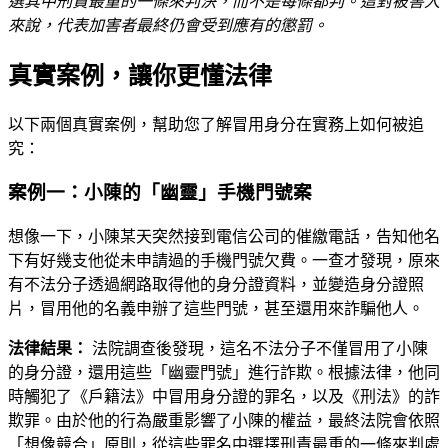
選其中刑責最重的一條來判決，而不是每條都判。這對被害人
來說，代表加害者最終仍會受到應有的懲罰。
真實案例，讓你更懂法律
以下兩個真實案例，幫助您了解冒用身分在實務上如何被追
究：
案例一：小陳的「幽靈」手機門號案
想像一下，小陳某天突然接到電信公司的催繳電話，告知他名
下有好幾支他從未申請過的手機門號欠費。一查才發現，原來
有不法分子透過網路取得他的身分證資料，並變造身分證照
片，冒用他的名義申辦了這些門號，甚至還用來詐騙他人。
法律結果：
法院調查後發現，這名不法分子不僅冒用了小陳
的身分證，還用這些「幽靈門號」進行詐欺。根據法律，他同
時觸犯了《戶籍法》中冒用身分證的罪名，以及《刑法》的詐
欺罪。由於他的行為嚴重影響了小陳的權益，最終法院會依照
「想像競合」原則，從這些罪名中選擇刑責最重的一條來判處