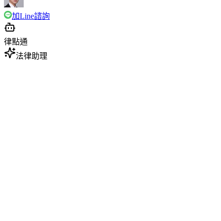
加Line諮詢
律點通
法律助理