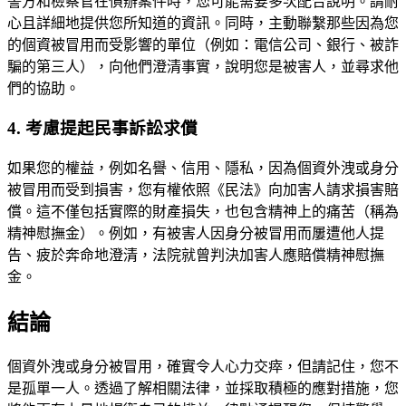
警方和檢察官在偵辦案件時，您可能需要多次配合說明。請耐
心且詳細地提供您所知道的資訊。同時，主動聯繫那些因為您
的個資被冒用而受影響的單位（例如：電信公司、銀行、被詐
騙的第三人），向他們澄清事實，說明您是被害人，並尋求他
們的協助。
4. 考慮提起民事訴訟求償
如果您的權益，例如名譽、信用、隱私，因為個資外洩或身分
被冒用而受到損害，您有權依照《民法》向加害人請求損害賠
償。這不僅包括實際的財產損失，也包含精神上的痛苦（稱為
精神慰撫金）。例如，有被害人因身分被冒用而屢遭他人提
告、疲於奔命地澄清，法院就曾判決加害人應賠償精神慰撫
金。
結論
個資外洩或身分被冒用，確實令人心力交瘁，但請記住，您不
是孤單一人。透過了解相關法律，並採取積極的應對措施，您