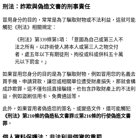
刑法：詐欺與偽造文書的刑事責任
冒用身分的目的，常常是為了騙取財物或不法利益，這就可能
觸犯《刑法》相關規定：
《刑法》第339條第1項：「意圖為自己或第三人不
法之所有，以詐術使人將本人或第三人之物交付
者，處五年以下有期徒刑、拘役或科或併科五十萬
元以下罰金。」
如果冒用您身分的目的是為了騙取財物，例如冒用您的名義去
買手機、申請貸款，讓您或相關單位遭受財產損失，那就會構
成詐欺罪。這不僅包括直接騙錢，也包含詐取財產上的不法利
益，例如盜刷信用卡、免費通話等。
此外，如果冒用者偽造您的簽名、或變造文件，還可能觸犯
《刑法》第210條的偽造私文書罪
或
第216條的行使偽造文書
罪
。
個人資料保護法：非法利用個資的重罰