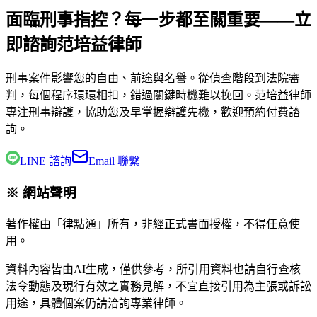
面臨刑事指控？每一步都至關重要——立
即諮詢范培益律師
刑事案件影響您的自由、前途與名譽。從偵查階段到法院審
判，每個程序環環相扣，錯過關鍵時機難以挽回。
范培益律師
專注刑事辯護，協助您及早掌握辯護先機，歡迎預約付費諮
詢。
LINE 諮詢
Email 聯繫
※ 網站聲明
著作權由「律點通」所有，非經正式書面授權，不得任意使
用。
資料內容皆由AI生成，僅供參考，所引用資料也請自行查核
法令動態及現行有效之實務見解，不宜直接引用為主張或訴訟
用途，具體個案仍請洽詢專業律師。