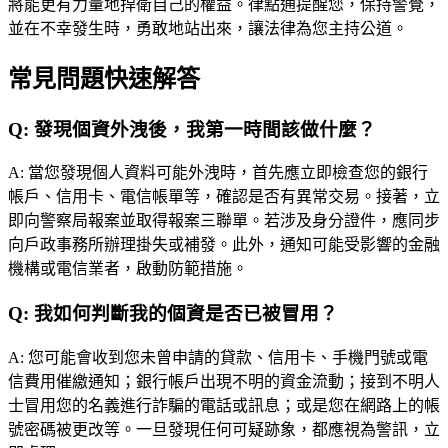
將能更有力量地捍衛自己的權益。律點通提醒您，保持警覺，
並在不幸發生時，勇敢地站出來，讓法律為您主持公道。
常見問題快速解答
Q:
發現個資外洩後，我第一時間該做什麼？
A:
當您發現個人資料可能外洩時，首先應立即檢查您的銀行
帳戶、信用卡、電信帳單等，確認是否有異常交易。接著，立
即向警察局報案並取得報案三聯單。若涉及身分證件，應同步
向戶政事務所辦理掛失或補發。此外，通知可能受影響的金融
機構或電信業者，啟動防範措施。
Q:
我如何判斷我的個資是否已被冒用？
A:
您可能會收到您未曾申請的貸款、信用卡、手機門號或電
信費用催繳通知；銀行帳戶出現不明的資金流動；接到不明人
士冒用您的名義進行詐騙的電話或訊息；或是您在網路上的帳
號密碼被更改等。一旦發現任何可疑跡象，都應視為警訊，立